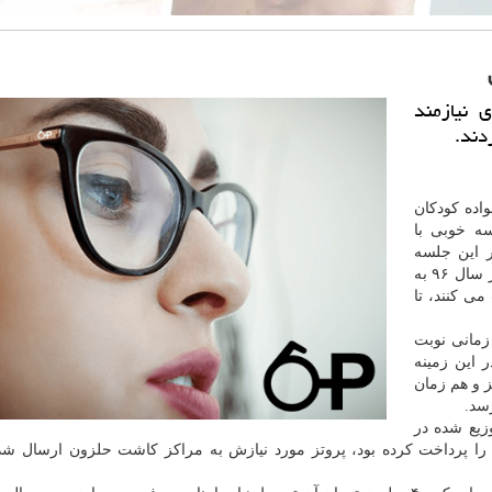
 نیازمند
دند.
اده كودكان
ه خوبی با
ر این جلسه
مقرر شد پروتزهای خانواده هایی كه سهم خویش را تا آخر سال ۹۶ به
ی كنند، تا
زمانی نوبت
 این زمینه
 و هم زمان
رسد.
زیع شده در
 را پرداخت كرده بود، پروتز مورد نیازش به مراكز كاشت حلزون ارسال شد