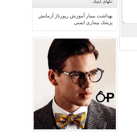
تگهای اپتیك
بهداشت
بیمار
آموزش
رپورتاژ
آزمایش
پزشك
بیماری
ایمنی