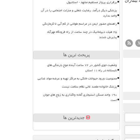
معالجه بیماران
برقراری پرواز مستقیم مشهد - استانبول
پزشکی دیگر درآمد، رضایت شغلی و منزلت اجتماعی را در آن
واحد ندارد
راهنمای حضور ایمن در مراسم طولانی از کم آبی تا گرمازدگی
۲۵ هیأت دیپلماتیک در چند ساعت از راه فرودگاه مهرآباد
پذیرش شدند
پربحث ترین ها
وضعیت جوی کشور در ۷۲ ساعت آینده موج بارندگی های
تابستانه در راه ۱۱ استان
ممنوعیت ورود حیوانات خانگی به مراکز تهیه و عرضه مواد غذایی
پزشک خانواده مقصد غائی نظام سلامت نیست
۱۹۰ واحد مسکن استیجاری آماده واگذاری به زوج های جوان
است
جدیدترین ها