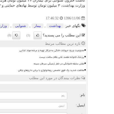
وزارت
بهداشت
، ۳ میلیون تومان توسط نهادهای حمایتی و ۳ میلیون تومان توسط بیماران پرداخت می گردد.
1396/11/06
17:46:32
تگهای خبر:
بهداشت
,
بیمار
,
شنوایی
,
وزار
این مطلب را می پسندید؟
(0)
(1)
تازه ترین مطالب مرتبط
ممنوعیت ورود حیوانات خانگی به مراکز تهیه و عرضه مواد غذایی
پزشک خانواده مقصد غائی نظام سلامت نیست
نقش سابقه خانوادگی در خطر ژنتیکی سرطان سینه
مخالفت شدید یک فوق تخصص روماتولوژی با برخی داروهای چاقی
نظرات بینندگان در مورد این مطلب
ن
نام:
ایمیل: