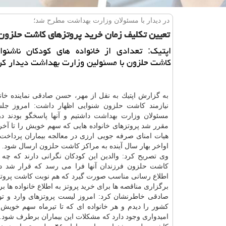
در دیدار با مسئولان وزارت بهداشت مطرح شد؛
تعیین تكلیف زمان خرید پروتزهای كاشت حلزون
اپتیك: تعدادی از خانواده های كودكان ناشنوای
كاشت حلزون با مسئولین وزارت بهداشت دیدار كر
به گزارش اپتیك به نقل از مهر، حسن صادقی نماینده خانو
نیازمند كاشت حلزون شنوایی اظهار داشت: امروز جلس
مسئولان وزارت
بهداشت
داشتیم و آنها پاسخگو بودند د
هیات امنای صرفه جویی ارزی در معالجه بیماران پرداخت م
اواخر بهار سال آینده به مراكز كاشت حلزون ارسال شود.
وی تصریح كرد: والدین این كودكان نگرانی دارند كه چه 
كاشت حلزون فرزندان آنها فرا می رسد كه قرار شد در
اطلاع رسانی مناسب صورت گیرد كه هم نوبت كاشت پروتز
برگزاری مناقصه ها برای خرید پروتز به اطلاع خانواده ها ب
صادقی خاطرنشان كرد: امروز لیست پروتزهای وارد و تو
كشور را دیدم و هر خانواده ای كه تا تیرماه سهم خویش
امیدواری وجود دارد كه مشكلات این بیماران برطرف شود.