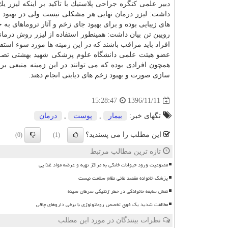
دبیر علمی كنگره جراحی پلاستیك با تاكید بر اینكه لیزر
داشت: لیزر
درمان
نهایی هر مشكلی نیست ولی در بهبود ب
های زیبایی بوده و برای بهبود جای زخم و آثار تروماهای به 
رویین تن بیان داشت: همینطور استفاده از لیزر روش درما
افراد باید مراقب باشند كه در این زمینه ها مورد سوء استفا
عضو هیئت علمی دانشگاه علوم پزشكی شهید بهشتی تصر
همچون افرادی بوده كه می توانند در این زمینه منبعی بر
سازی صورت و بهبود زخم های دیابتی انجام دهند.
1396/11/11
15:28:47
تگهای خبر:
بیمار
,
پوست
,
درمان
این مطلب را می پسندید؟
(0)
(1)
تازه ترین مطالب مرتبط
ممنوعیت ورود حیوانات خانگی به مراکز تهیه و عرضه مواد غذایی
پزشک خانواده مقصد غائی نظام سلامت نیست
نقش سابقه خانوادگی در خطر ژنتیکی سرطان سینه
مخالفت شدید یک فوق تخصص روماتولوژی با برخی داروهای چاقی
نظرات بینندگان در مورد این مطلب