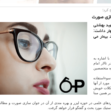
 كرد؛
سازی صورت
ید بهشتی
هار داشت:
 بیمار می
با اشاره به
تیك در ایام ۱۱ و ۱۲ بهمن در تالار امام
ره متخصصین
 سوءاستفاده
ورد از آنها
شكلات خویش
ر همین مبنا
ردهای علمی در حوزه لیزر و بهره مندی از آن در جوان سازی صورت و مطا
استیك مورد بحث و گفتگو قرار خواهد گرفت.