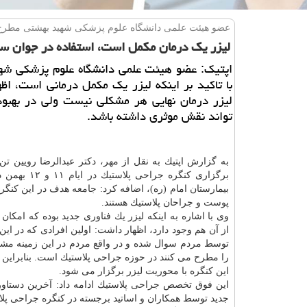
عضو هیئت علمی دانشگاه علوم پزشكی شهید بهشتی مطرح
لیزر یك درمان مكمل است، استفاده در جوان 
اپتیك: عضو هیئت علمی دانشگاه علوم پزشكی شه
با تاكید بر اینكه لیزر یك مكمل درمانی است، اظ
لیزر درمان نهایی هر مشكلی نیست ولی در بهبود
تواند نقش موثری داشته باشد.
به گزارش اپتیك به نقل از مهر، دكتر عبدالرضا رویین تن 
برگزاری كنگره جراحی پلاس
بیمارستان امام (ره)، اضافه كرد: جامعه هدف در این كنگ
پوست
و جراحان پلاستیك هستند.
وی با اشاره به اینكه لیزر یك فناوری جدید بوده كه امكان
از آن هم وجود دارد، اظهار داشت: اولین افرادی كه در این م
توسط مردم سوال شده و در واقع مردم در این زمینه م
را مطرح می كنند در حوزه جراحی پلاستیك است. بنابراین ب
این كنگره با محوریت لیزر برگزار می شود.
این فوق تخصص جراحی پلاستیك ادامه داد: آخرین دستاو
جدید توسط همكاران و اساتید برجسته در كنگره جراحی پل