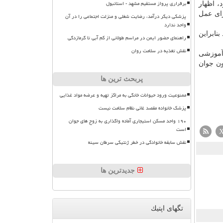
برقراری پرواز مستقیم مشهد - استانبول
، اظهار
رای عمل
پزشکی دیگر درآمد، رضایت شغلی و منزلت اجتماعی را در آن
واحد ندارد
نابراین
راهنمای حضور ایمن در مراسم طولانی از کم آبی تا گرمازدگی
نقش تغذیه در سلامت روان
آموزشی
ون جوان
پربحث ترین ها
ممنوعیت ورود حیوانات خانگی به مراکز تهیه و عرضه مواد غذایی
پزشک خانواده مقصد غائی نظام سلامت نیست
۱۹۰ واحد مسکن استیجاری آماده واگذاری به زوج های جوان
است
نقش سابقه خانوادگی در خطر ژنتیکی سرطان سینه
جدیدترین ها
تگهای اپتیك