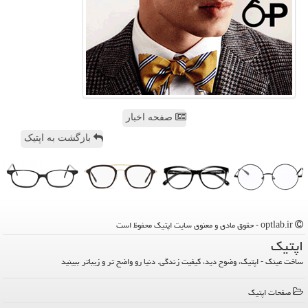
صفحه اخبار
بازگشت به اپتیک
optlab.ir - حقوق مادی و معنوی سایت اپتیك محفوظ است
اپتیك
ساخت عینک - اپتیک، وضوح دید، کیفیت زندگی. دنیا رو واضح تر و زیباتر ببینید
صفحات اپتیك