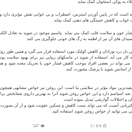
لاء به پوکی استخوان کمک نماید.
ده است که در پایین آوردن استرس، اضطراب و بی خوابی نقش مؤثری دارد
یت خواب و کاهش خستگی های ذهنی کمک نماید.
فشار خون و سلامت قلب کمک می نماید. پتاسیم موجود در شوید به تعادل الکتر
سیدان های آن نیز از لطمه به رگ های خونی جلوگیری می کنند.
 دل درد نوزادان و کاهش کولیک مورد استفاده قرار می گیرد و همین طور رو
 می آید. استفاده از شوید در ماسکهای زیبایی نیز برای بهبود سلامت
پو
 می تواند در بعضی افراد موجب کاهش فشار خون یا تحریک معده شود و ه
ه از اسانس شوید با پزشک مشورت کنند.
ز مفیدترین مواد مؤثر در سلامتی ما است. این روغن نیز خواص مشابهی همچو
 ضد اسپاسم دارد و این خواص روغن شوید آنرا به بهترین داروی شفابخش برا
ن و اختلالات گوارشی تبدیل نموده است.
تریایی آنست که می تواند سبب کاهش و تسکین عفونت شود و از آن بصورت
 می توانید از خواص روغن شوید استفاده کنید.
547
5
/
0.0