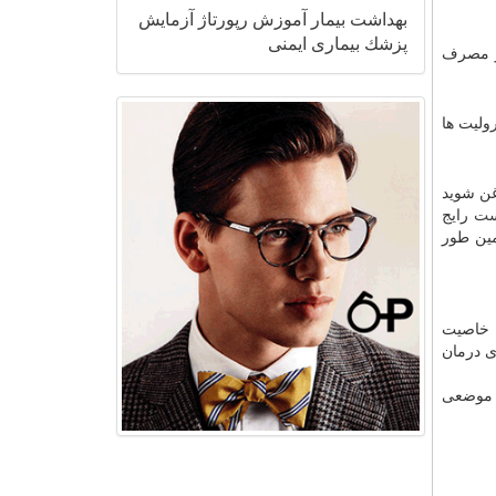
بهداشت
بیمار
آموزش
رپورتاژ
آزمایش
پزشك
بیماری
ایمنی
 و مصرف
ولیت ها
غن شوید
ست
رایج
مین طور
ن خاصیت
ی درمان
 موضعی