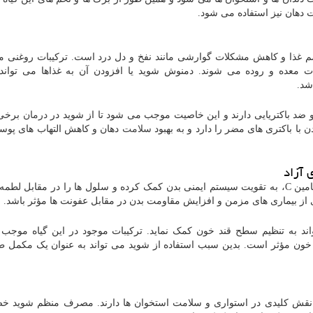
دهان نیز استفاده می شود.
 غذا و کاهش مشکلات گوارشی مانند نفخ و دل درد است. ترکیبات روغنی م
عده و روده می شوند. دمنوش شوید یا افزودن آن به غذاها می تواند 
شد.
ضد باکتریایی دارند و این خاصیت موجب می شود تا از شوید در
درمان
برخی 
ن با باکتری های مضر را دارد و به بهبود
سلامت
دهان و کاهش التهاب های پو
 آزاد
آنتی اکسیدان های موجود در شوید، مانند فلاونوئید ها و ویتامین C، به تقویت سیستم ایمنی بدن کمک کرده و سلول ها را در مقاب
 از بیماری های مزمن و افزایش مقاومت بدن در مقابل عفونت ها مؤثر باشد.
د به تنظیم سطح قند خون کمک نماید. ترکیبات موجود در این گیاه موجب
 خون مؤثر است. بدین سبب استفاده از شوید می تواند به عنوان یک مکمل ط
ی از کلسیم، منیزیم و ویتامین K است که نقش کلیدی در استواری و سلامت استخوان ها دارند. مصرف منظم شوید