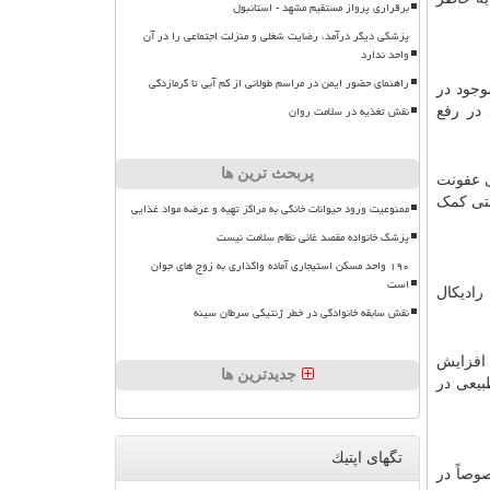
برقراری پرواز مستقیم مشهد - استانبول
پزشکی دیگر درآمد، رضایت شغلی و منزلت اجتماعی را در آن
واحد ندارد
راهنمای حضور ایمن در مراسم طولانی از کم آبی تا گرمازدگی
وجود در
نقش تغذیه در سلامت روان
در رفع
پربحث ترین ها
عفونت
ستی کمک
ممنوعیت ورود حیوانات خانگی به مراکز تهیه و عرضه مواد غذایی
پزشک خانواده مقصد غائی نظام سلامت نیست
۱۹۰ واحد مسکن استیجاری آماده واگذاری به زوج های جوان
است
ل لطمه رادیکال
نقش سابقه خانوادگی در خطر ژنتیکی سرطان سینه
 افزایش
جدیدترین ها
بیعی در
تگهای اپتیك
 خصوصاً در