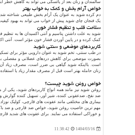
سالمندان و زنان بعد از یائسگی می تواند به کاهش خطر ابت
خواص آرام بخش و کمک به خواب بهتر
دم کرده شوید به عنوان یک آرام بخش طبیعی شناخته ش
یک فنجان چای شوید پیش از خواب می تواند به بهبود کیف
سلامت قلب و تنظیم فشار خون
شوید به علت داشتن پتاسیم و آنتی اکسیدان ها به تنظیم 
کمک کرده و در پایین آوردن فشار خون مؤثر است. آنتی اک
کاربردهای موضعی و سنتی شوید
در طب سنتی، تخم شوید به عنوان دارویی مؤثر برای تسکین
بصورت موضعی برای کاهش دردهای عضلانی و مفصلی به کار
است. بااینکه شوید گیاهی بی ضرر است، مصرف زیاد آن
زنان حامله بهتر است قبل از مصرف مقدار زیاد یا استفاد
خواص روغن شوید چیست؟
روغن شوید نیز مانند همه انواع کاربردهای شوید، یکی ا
ضد نفخ، ضدعفونی کننده، شیر آور، تسهیل کننده گوارش و
بیماری های مختلفی مانند عفونت های قارچی، کولیک نوزادا
مهم ترین خاصیت روغن شوید، خواص ضد قارچی و ضد باک
و خوراکی استفاده می نمایند. برای عفونت های شدید قارچی
1404/03/16
11:38:42