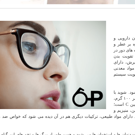
ن دارویی و
 بر عطر و
های دور در
تقویت بدن
رش، دارای
مواد معدنی
قویت سیستم
د. شوید با
وجود کالری خیلی کم یعنی چیزی در حدود ۴۳ کالری در هر ۱۰۰ گرم،
مواد مغذی بسیاری دارد و سرشار از ویتامین A و ویتامین C است؛
اه دارای مقادیر زیادی از ویتامین B6، آهن، منیزیم و
وید دارای مواد طبیعی، ترکیبات دیگری هم در آن دیده می شود که خواص ضد 
دان ها و استخوان ها می شود و همین طور از برگ ها و تخم های این گیاه 