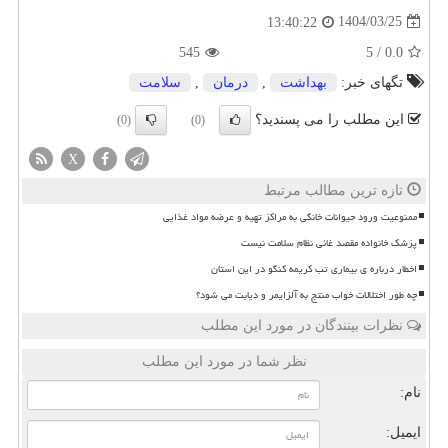
1404/03/25
13:40:22
545
5
/
0.0
تگهای خبر:
بهداشت
,
درمان
,
سلامت
این مطلب را می پسندید؟
(0)
(0)
X
تازه ترین مطالب مرتبط
ممنوعیت ورود حیوانات خانگی به مراکز تهیه و عرضه مواد غذایی
پزشک خانواده مقصد غائی نظام سلامت نیست
اخطار درباره ی بیماری تب کریمه کنگو در این استان
چه طور اختلالات خواب منتج به آلزایمر و دیابت می شود؟
نظرات بینندگان در مورد این مطلب
نظر شما در مورد این مطلب
نام:
ایمیل: