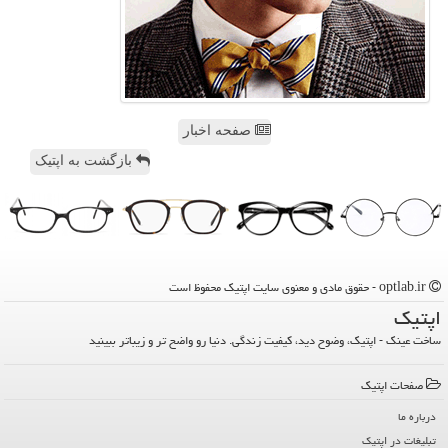
صفحه اخبار
بازگشت به اپتیک
optlab.ir - حقوق مادی و معنوی سایت اپتیك محفوظ است
اپتیك
ساخت عینک - اپتیک، وضوح دید، کیفیت زندگی. دنیا رو واضح تر و زیباتر ببینید
صفحات اپتیك
درباره ما
تبلیغات در اپتیك