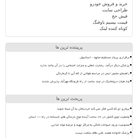
خرید و فروش خودرو
طراحی سایت
فیش حج
قیمت بیسیم باوفنگ
کوتاه کننده لینک
پربیننده ترین ها
برقراری پرواز مستقیم مشهد - استانبول
پزشکی دیگر درآمد، رضایت شغلی و منزلت اجتماعی را در آن واحد ندارد
راهنمای حضور ایمن در مراسم طولانی از کم آبی تا گرمازدگی
۲۵ هیأت دیپلماتیک در چند ساعت از راه فرودگاه مهرآباد پذیرش شدند
پربحث ترین ها
بیماری ای که کسی فکر نمی کند خردسالان به آن مبتلا شوند
وضعیت جوی کشور در ۷۲ ساعت آینده موج بارندگی های تابستانه در راه ۱۱ استان
ممنوعیت ورود حیوانات خانگی به مراکز تهیه و عرضه مواد غذایی
پزشک خانواده مقصد غائی نظام سلامت نیست