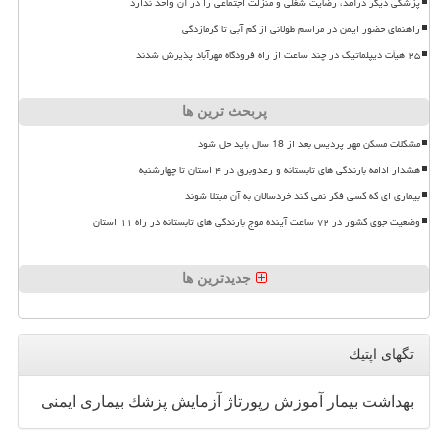
پزشکی دیگر درآمد، رضایت شغلی و منزلت اجتماعی را در آن واحد ندارد
راهنمای حضور ایمن در مراسم طولانی از کم آبی تا گرمازدگی
۲۵ هیأت دیپلماتیک در چند ساعت از راه فرودگاه مهرآباد پذیرش شدند
پربحث ترین ها
مشکلات مسکن مهر پردیس بعد از 18 سال باید حل شود
هشدار ادامه بارندگی های تابستانه و رعدوبرق در ۴ استان تا چهارشنبه
بیماری ای که کسی فکر نمی کند خردسالان به آن مبتلا شوند
وضعیت جوی کشور در ۷۲ ساعت آینده موج بارندگی های تابستانه در راه ۱۱ استان
جدیدترین ها
تگهای اپتیك
بهداشت
بیمار
آموزش
رپورتاژ
آزمایش
پزشك
بیماری
ایمنی