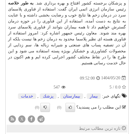
و پزشکان برجسته کشور افتتاح و بهره برداری شد.
به طور خلاصه
رئیس سازمان انرژی اتمی ایران گفت: استفاده از فناوری پلاسمای
سرد در درمان زخم ها نتایج خوب و رضایت بخشی داشته و با عنایت
به نتایج به دست آمده، استفاده از این فنآوری را در حوزه درمان
گسترش خواهیم داد تا همه بیماران بتوانند از فناوری پلاسمای سرد
بهره مند شوند. معاون رئیس جمهور اشاره کرد: امروز استفاده از
فناوری هسته ای نظیر پلاسما محدود به درمان زخم ها نیست بلکه از
آن در تصفیه پساب های صنعتی و شیرابه زباله ها، سم زدایی از
محصولات کشاورزی و خشکبار بویژه پسته استفاده می شود و این
طرح ها را در نقاط مختلف کشور اجرایی کرده ایم و هم اکنون در
حال خدمت رسانی هستیم.
1404/05/20
09:52:00
547
5
/
0.0
تگهای خبر:
بیمار
,
بیمارستان
,
پزشك
,
خدمات
این مطلب را می پسندید؟
(0)
(0)
X
تازه ترین مطالب مرتبط