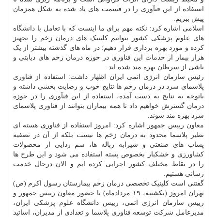
استفاده از این فنآوری را در قسمت های یاد شده به شکل همزمان
پیش ببریم.
اسلامی اشاره کرد: نکته مهم برای ما اینست که با تعامل با
دانشگاه
های علوم پزشکی کشور بتوانیم کلینیک های درمان زخم را تجهیز
کرده و مورد بهره برداری قرار دهیم؛ در ماه های گذشته بیشتر از یک
هزار بیمار از
خدمات
این فناوری در حوزه درمان زخم های دیابتی و
ناشی از
سرطان
بهره مند شده اند.
رئیس سازمان انرژی اتمی ایران اظهار داشت: استفاده از فناوری
پلاسمای سرد در درمان زخم ها نتایج خوب و رضایت بخشی داشته و
باتوجه به نتایج به دست آمده، استفاده از این فنآوری را در حوزه
درمان گسترش خواهیم داد تا همه بیماران بتوانند از فناوری پلاسمای
سرد بهره مند شوند.
معاون رییس جمهور اشاره کرد: امروز استفاده از فناوری هسته ای
نظیر پلاسما محدود به درمان زخم ها نیست بلکه از آن در تصفیه
پساب های صنعتی و شیرابه زباله ها، سم زدایی از محصولات
کشاورزی و خشکبار بخصوص پسته استفاده می شود و این طرح ها
را در نقاط مختلف کشور اجرایی کرده ایم و الان درحال خدمت
رسانی هستیم.
گفتنی است کلینیک تخصصی درمان زخم بیمارستان رسول اکرم (ص)
تهران امروز (یکشنبه، ۱۹ مردادماه) با حضور معاون رییس جمهور و
رییس سازمان انرژی اتمی، رییس دانشگاه علوم پزشکی ایران،
مدیرعامل شرکت توسعه فناوری پلاسما و تعدادی از مدیران، اساتید