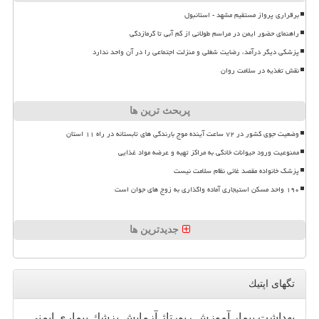
برقراری پرواز مستقیم مشهد - استانبول
راهنمای حضور ایمن در مراسم طولانی از کم آبی تا گرمازدگی
پزشکی دیگر درآمد، رضایت شغلی و منزلت اجتماعی را در آن واحد ندارد
نقش تغذیه در سلامت روان
پربحث ترین ها
وضعیت جوی کشور در ۷۲ ساعت آینده موج بارندگی های تابستانه در راه ۱۱ استان
ممنوعیت ورود حیوانات خانگی به مراکز تهیه و عرضه مواد غذایی
پزشک خانواده مقصد غائی نظام سلامت نیست
۱۹۰ واحد مسکن استیجاری آماده واگذاری به زوج های جوان است
جدیدترین ها
تگهای اپتیك
بهداشت
بیمار
آموزش
رپورتاژ
آزمایش
پزشك
بیماری
ایمنی