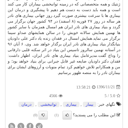
ژنتیك و همه متخصصانی كه در زمینه توانبخشی بیماران كار می كنند
است و همه باید دست به دست هم دهیم تا پیشگیری و
درمان
این
بیماری ها با سرعت بیشتری صورت گیرد.روز جهانی بیماری های نادر
هر ساله در روز ۲۷ فوریه (۸ اسفند) در ۹۴ كشور جهان برگزار می
گردد و بنیاد بیماری های نادر ایران هم امسال همزمان با سایر كشور
ها نهمین همایش سالانه خویش را در سالن همایشهای صداو سیما
برگزار می نماید.همایش امسال در فقدان زنده یاد دكتر علی داودیان
بنیانگذار بنیاد بیماری های نادر ایران برگذار خواهد شد. وی، ۶ آبان ۹۶
در آستانه نهمین سالروز تاسیس این بنیاد در اثر سكته قلبی دارفانی
را وداع گفت.مدیرعامل بنیاد بیماری های نادر ایران، اظهار داشت:
فقدان دكتر داودیان ضایعه غیر قابل جبرانی برای بنیاد خواهد بود؛ و
من و همكارانم تلاش خواهیم كرد تمام منویات و آرزوهای ایشان برای
بیماران نادر را به منصه ظهور برسانیم.
1396/11/21
13:58:21
4566
5
/
5.0
تگهای خبر:
بیمار
,
بیماری
,
توانبخشی
,
درمان
این مطلب را می پسندید؟
(0)
(1)
X