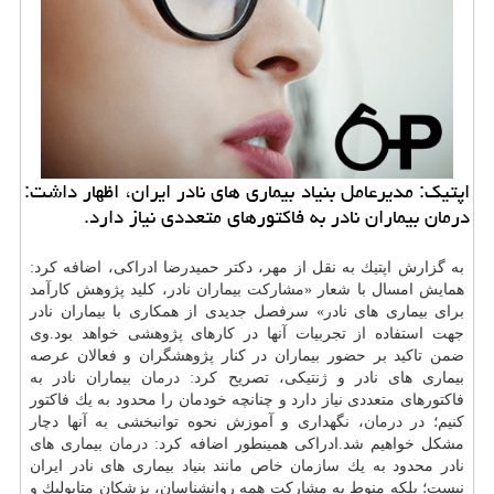
اپتیك: مدیرعامل بنیاد بیماری های نادر ایران، اظهار داشت:
درمان بیماران نادر به فاكتورهای متعددی نیاز دارد.
به گزارش اپتیك به نقل از مهر، دكتر حمیدرضا ادراكی، اضافه كرد:
همایش امسال با شعار «مشاركت بیماران نادر، كلید پژوهش كارآمد
برای بیماری های نادر» سرفصل جدیدی از همكاری با بیماران نادر
جهت استفاده از تجربیات آنها در كارهای پژوهشی خواهد بود.وی
ضمن تاكید بر حضور بیماران در كنار پژوهشگران و فعالان عرصه
بیماری های نادر و ژنتیكی، تصریح كرد:
درمان
بیماران نادر به
فاكتورهای متعددی نیاز دارد و چنانچه خودمان را محدود به یك فاكتور
كنیم؛ در
درمان
، نگهداری و آموزش نحوه توانبخشی به آنها دچار
مشكل خواهیم شد.ادراكی همینطور اضافه كرد:
درمان
بیماری های
نادر محدود به یك سازمان خاص مانند بنیاد بیماری های نادر ایران
نیست؛ بلكه منوط به مشاركت همه روانشناسان، پزشكان متابولیك و