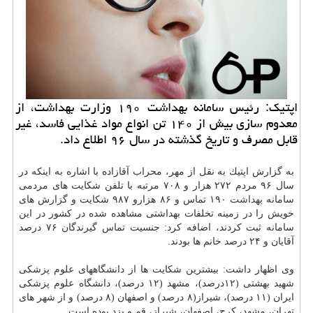
اپتیك: رئیس سامانه بهداشت ۱۹۰ وزارت بهداشت، از
معدوم سازی بیش از ۱۴۰ تن انواع مواد غذایی فاسد، غیر
قابل مصرف و تاریخ گذشته در سال ۹۶ اطلاع داد.
به گزارش اپتیك به نقل از مهر، محراب آقازاده با اشاره به اینكه در
سال ۹۶ مردم ۲۷۲ هزار و ۷۰۸ مرتبه با تلفن شكایت های مردمی
سامانه
بهداشت
۱۹۰ تماس و ۸۶ هزارو ۹۸۷ شكایت و گزارش های
خویش را در زمینه تخلفات بهداشتی مشاهده شده در كشور در این
سامانه ثبت كردند، اضافه كرد: جنسیت تماس گیرندگان ۷۶ درصد
آقایان و ۲۴ درصد خانم ها بودند.
وی اظهار داشت: بیشترین شكایت ها از دانشگاههای علوم پزشكی
شهید بهشتی (۱۲درصد)، مشهد (۱۲ درصد)، دانشگاه علوم پزشكی
ایران (۱۱ درصد)، شیراز(۸ درصد) و اصفهان (۸ درصد) و از شهر های
تهران، مشهد، كرج، اصفهان، شیراز، قم و یزد بوده است.