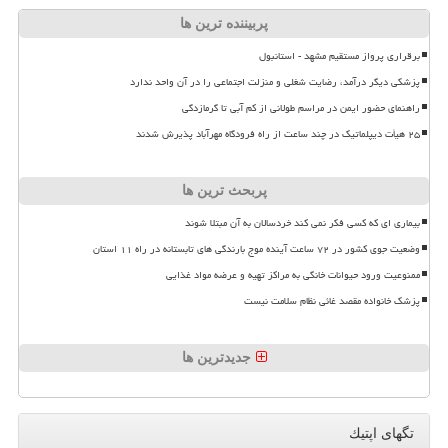
پربیننده ترین ها
برقراری پرواز مستقیم مشهد - استانبول
پزشکی دیگر درآمد، رضایت شغلی و منزلت اجتماعی را در آن واحد ندارد
راهنمای حضور ایمن در مراسم طولانی از کم آبی تا گرمازدگی
۲۵ هیأت دیپلماتیک در چند ساعت از راه فرودگاه مهرآباد پذیرش شدند
پربحث ترین ها
بیماری ای که کسی فکر نمی کند خردسالان به آن مبتلا شوند
وضعیت جوی کشور در ۷۲ ساعت آینده موج بارندگی های تابستانه در راه ۱۱ استان
ممنوعیت ورود حیوانات خانگی به مراکز تهیه و عرضه مواد غذایی
پزشک خانواده مقصد غائی نظام سلامت نیست
جدیدترین ها
تگهای اپتیك