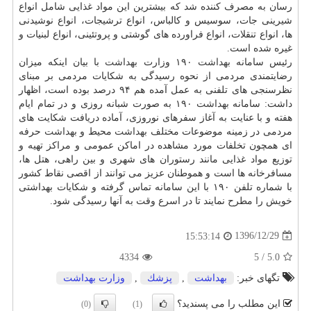
رسان به مصرف كننده شد كه بیشترین این مواد غذایی شامل انواع
شیرینی جات، سوسیس و كالباس، انواع ترشیجات، انواع نوشیدنی
ها، انواع تنقلات، انواع فراورده های گوشتی و پروتئینی، انواع لبنیات و
غیره شده است.
رئیس سامانه
بهداشت
۱۹۰ وزارت
بهداشت
با بیان اینكه میزان
رضایتمندی مردمی از نحوه رسیدگی به شكایات مردمی بر مبنای
نظرسنجی های تلفنی به عمل آمده هم ۹۴ درصد بوده است، اظهار
داشت: سامانه
بهداشت
۱۹۰ به صورت شبانه روزی و در تمام ایام
هفته و با عنایت به آغاز سفرهای نوروزی، آماده دریافت شكایت های
مردمی در زمینه موضوعات مختلف
بهداشت
محیط و
بهداشت
حرفه
ای همچون تخلفات مورد مشاهده در اماكن عمومی و مراكز تهیه و
توزیع مواد غذایی مانند رستوران های شهری و بین راهی، هتل ها،
مسافرخانه ها است و هموطنان عزیز می توانند از اقصی نقاط كشور
با شماره تلفن ۱۹۰ با این سامانه تماس گرفته و شكایات بهداشتی
خویش را مطرح نمایند تا در اسرع وقت به آنها رسیدگی شود.
1396/12/29
15:53:14
4334
5
/
5.0
تگهای خبر:
بهداشت
,
پزشك
,
وزارت بهداشت
این مطلب را می پسندید؟
(0)
(1)