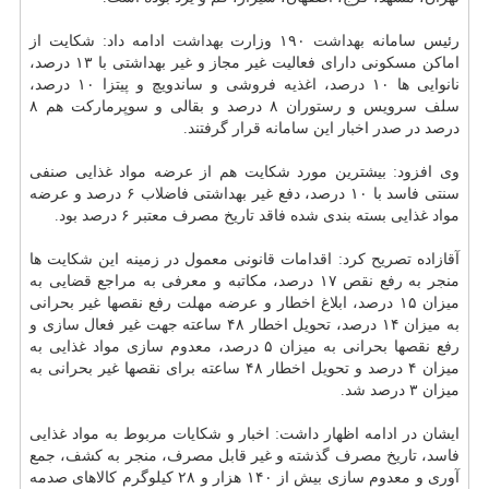
رئیس سامانه
بهداشت
۱۹۰ وزارت
بهداشت
ادامه داد: شكایت از
اماكن مسكونی دارای فعالیت غیر مجاز و غیر بهداشتی با ۱۳ درصد،
نانوایی ها ۱۰ درصد، اغذیه فروشی و ساندویچ و پیتزا ۱۰ درصد،
سلف سرویس و رستوران ۸ درصد و بقالی و سوپرماركت هم ۸
درصد در صدر اخبار این سامانه قرار گرفتند.
وی افزود: بیشترین مورد شكایت هم از عرضه مواد غذایی صنفی
سنتی فاسد با ۱۰ درصد، دفع غیر بهداشتی فاضلاب ۶ درصد و عرضه
مواد غذایی بسته بندی شده فاقد تاریخ مصرف معتبر ۶ درصد بود.
آقازاده تصریح كرد: اقدامات قانونی معمول در زمینه این شكایت ها
منجر به رفع نقص ۱۷ درصد، مكاتبه و معرفی به مراجع قضایی به
میزان ۱۵ درصد، ابلاغ اخطار و عرضه مهلت رفع نقصها غیر بحرانی
به میزان ۱۴ درصد، تحویل اخطار ۴۸ ساعته جهت غیر فعال سازی و
رفع نقصها بحرانی به میزان ۵ درصد، معدوم سازی مواد غذایی به
میزان ۴ درصد و تحویل اخطار ۴۸ ساعته برای نقصها غیر بحرانی به
میزان ۳ درصد شد.
ایشان در ادامه اظهار داشت: اخبار و شكایات مربوط به مواد غذایی
فاسد، تاریخ مصرف گذشته و غیر قابل مصرف، منجر به كشف، جمع
آوری و معدوم سازی بیش از ۱۴۰ هزار و ۲۸ كیلوگرم كالاهای صدمه