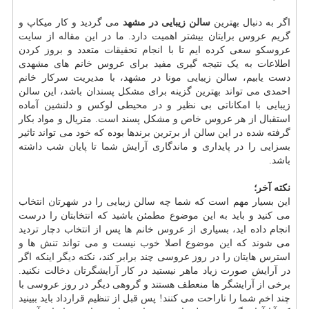
اگر به دنبال بهترین
سالن زیبایی در مشهد
می گردید و کار میکاپ و
گریم عروس برایتان بیشتر اهمیت دارد. ما در این مقاله از سایت
عروسکو سعی کرده ایم تا با انجام تحقیقات متعدد و بروز کردن
اطلاعات به یک نتیجه گیری مفید برای عروس خانم های مشهدی
دست یابیم، سالن زیبایی مونا در مشهد، با مدیریت سرکار خانم
احمدی می تواند بهترین گزینه برای مشکل پسندان باشد، این سالن
زیبایی با امکاناتی بی نظیر و در محیطی لوکس و دلنشین آماده
استقبال از هر عروس خاص و مشکل پسند است. متریال و مواد بکار
گرفته شده در این سالن از برترین برندها بوده که خود می تواند تاثیر
بسزایی را در پایداری و ماندگاری آرایش شما تا پایان شب داشته
باشد.
نکته آخر؛
این بسیار مهم است که شما چه سالن زیبایی را در شهرتان انتخاب
می کنید و باید به این موضوع مطمئن باشید که انتخابتان را درست
انجام داده اید، بسیاری از عروس خانم ها پس از انتخاب دچار تردید
می شوند که این موضوع اصلا خوب نیست و می تواند تنش ها و
استرس هایتان را در روز عروسی چند برابر کند، نکته دیگر اینکه اگر
در آرایش صورت زیاد ماهر نیستید در کار آرایشگرتان دخالت نکنید.
برخی از آرایشگر ها منعطف هستند و گروهی دیگر در روز عروسی با
چند اخم شما را ناراحت می کنند! پس قبل از تنظیم قرارداد باید ببینید