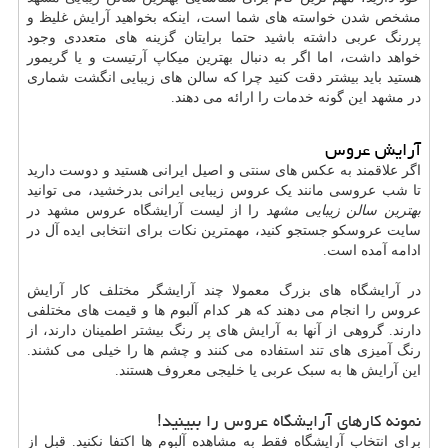
مشخص شدن خواسته های شما است، اینکه بخواهید آرایش غلیظ و
پررنگ عربی داشته باشید حتما برایتان گزینه های متعددی وجود
خواهد داشت، اما اگر به دنبال بهترین میکاپ آرتیست و یا گریمور
هستید باید بیشتر دقت کنید چرا که سالن های زیبایی انگشت شماری
در مشهد این گونه خدمات را ارائه می دهند.
آرایش عروس
اگر علاقمند به عکس های سنتی و اصیل ایرانی هستید و دوست دارید
تا شب عروسی مانند یک عروس زیبایی ایرانی بدرخشید، می توانید
بهترین سالن زیبایی مشهد
را از لیست آرایشگاه عروس مشهد در
سایت عروسکو جستجو کنید، مهمترین نکات برای انتخابی ایده آل در
ادامه آمده است.
در آرایشگاه های بزرگ معمولا چند آرایشگر مختلف کار آرایش
عروس را انجام می دهند که هر کدام آلبوم ها و قیمت های مختلفی
دارند. گروهی از آنها به آرایش های پر رنگ بیشتر اطمینان دارند، از
رنگ آمیزی های تند استفاده می کنند و چشم ها را خیلی می کشند.
این آرایش ها به سبک عربی یا خلیجی معروف هستند.
نمونه کارهای آرایشگاه عروس را ببینید!
برای انتخاب آرایشگاه فقط به مشاهده آلبوم ها اکتفا نکنید. قبل از