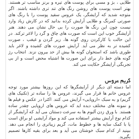
طلایی ، بژ و مسی برای پوست های تیره و برنز مناسب تر هستند.
بهتر است پوست های روشن رنگ های تند تری داشته باشند. اگر
متوجه شدید که آرایشگر، یک عروس سفید پوست را با رنگ های
صورتی کمرنگ و طلایی آرایش کرده بدانید که در کارش زیاد وارد
نیست چون این رنگ ها صورت را بی حال نشان می دهند. هنر
آرایشگر خوب این است که صورت های چاق و گرد را لاغر ترکند. در
این حالت با کارکردن روی گونه ها، زیر گردن و غبغب ، صورت
کشیده تر به نظر می آید. آرایش صورت های کشیده و لاغر باید
طوری باشد که استخوان گونه ها بیش از حد بیرون نزند. انتخاب رژ
گونه های خط دار برای این صورت ها اشتباه محض است و از بی
تجربگی آرایشگر حکایت می کند.
گریم عروس
اما دسته ای دیگر از آرایشگرها که این روزها بیشتر مورد توجه
عروس خانم ها قرار می گیرند، عروس ها را ساده تر (تکنیک های
گریم) و به سبک «اروپایی» آرایش می کنند. اکثرا در عکس و فیلم ها
و نمونه های مختلف دیده اید که عروس های اروپایی چقدر ساده
هستند. با ورق زدن آلبوم ها به سرعت دستتان می آید که آرایشگر از
کدام نوع آرایش بیشتر استفاده می کند و مواد آرایشی او براق است
یا با کمک سایه ها و خطوط مات، گریم زیباتری را انجام می دهد.
ببینید از کدام سبک خوشتان می آید و بعد برای بقیه کارها تصمیم
بگیرید.