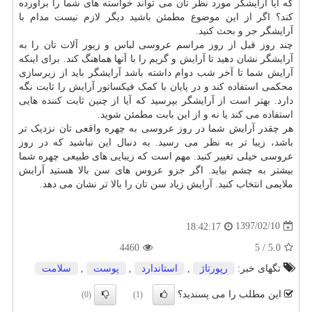
که آیا آرایشگر مورد نظر تان می تواند خواسته های شما را برآورده
کند؟ اگر از این موضوع مطمئن باشید دیگر لازم نیست مدام با
آرایشگر جر و بحث کنید.
چند روز قبل از روز مراسم عروسی لباس و زیور آلات تان را به
آرایشگر نشان دهید تا آرایش و گریم را با آنها هماهنگ کند. برای اینکه
آرایش شما تا آخر شب دوام داشته باشد آرایشگر باید از زیرسازی
محکمی استفاده کند و در پایان با کمک فیکساتور آرایش را ثابت نگه
دارد. بهتر است از آرایشگر بپرسید که آیا از چنین ثابت کننده هایی
استفاده می کند یا نه و از این بابت مطمئن شوید.
هر چقدر آرایش شما در روز عروسی به چهره واقعی تان نزدیک تر
باشد، زیبا تر به نظر می رسید. به دنبال این نباشید که در روز
عروسی خیلی تغییر کنید. مهم است که زیبایی های طبیعی چهره شما
بیشتر به چشم بیاید. اگر جزو عروس های سن بالا هستید آرایش
ملایمی انتخاب کنید. آرایش زیاد سن تان را بالا تر نشان می دهد.
1397/02/10
18:42:17
4460
5
/
5.0
تگهای خبر:
رپورتاژ
,
استاندارد
,
پوست
,
سلامت
این مطلب را می پسندید؟
(0)
(1)