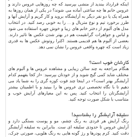
اینکه قرارداد ببندید از منشی بپرسید که چه روزهایی عروس دارند و
عروس خانم ها چه ساعتی آماده می شوند؟ در یکی از همان روزها به
همراه یک یا دو نفر دیگر به آرایشگاه بروید و کار گریم و آرایش آنها و
طرز برخورد تیم و نوع متریال و ... را به خوبی رصد کنید. در انتخاب
مدل های آلبوم از دختر خانم های زیبا و خوش چهره استفاده می شود
و لباس و جواهرات گرانقیمت هم در بهتر شدن عکس ها تاثیر دارند.
بعضی از آلبوم ها هم قدیمی هستند. اکثرا روتوش عکس ها به قدری
زیاد است که چهره واقعی عروس را نشان نمی دهد.
کارشان خوب است؟
هنگام مراجعه به چند سالن زیبایی و مشاهده عروس ها و آلبوم های
مختلف شاید کمی گیج شوید و از خودتان بپرسید: «از کجا بفهمم کدام
آرایشگر بهتر است؟» در اینجا چند فوت کوزه گری را به شما یاد می
دهیم تا با نگاه تخصصی تری عروس ها را ببینید و با اطمینان بیشتر
آرایشگرتان را انتخاب کنید. پس به این معیارهای آرایش خوب و
متناسب با شکل صورت توجه کنید.
سلیقه آرایشگر را بشناسید!
رنگ آرایش هر فردی به رنگ چشم، مو و پوست بستگی دارد و
آرایش عروس تا حدودی سلیقه ای ست. بنابراین به سلیقه آرایشگر
دقت کنید. کرم پودرها و رژ گونه هایی به رنگ هلویی، صورتی چرک،