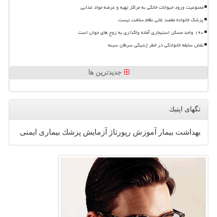
ممنوعیت ورود حیوانات خانگی به مراکز تهیه و عرضه مواد غذایی
پزشک خانواده مقصد غائی نظام سلامت نیست
۱۹۰ واحد مسکن استیجاری آماده واگذاری به زوج های جوان است
نقش سابقه خانوادگی در خطر ژنتیکی سرطان سینه
جدیدترین ها
تگهای اپتیك
بهداشت
بیمار
آموزش
رپورتاژ
آزمایش
پزشك
بیماری
ایمنی