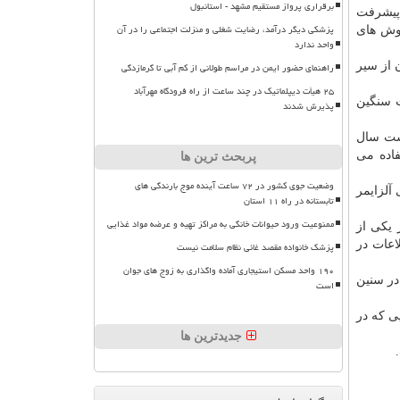
برقراری پرواز مستقیم مشهد - استانبول
 پیشرفت
پزشکی دیگر درآمد، رضایت شغلی و منزلت اجتماعی را در آن
روش های
واحد ندارد
ن از سیر
راهنمای حضور ایمن در مراسم طولانی از کم آبی تا گرمازدگی
۲۵ هیأت دیپلماتیک در چند ساعت از راه فرودگاه مهرآباد
ت سنگین
پذیرش شدند
شت سال
فاده می
پربحث ترین ها
وضعیت جوی کشور در ۷۲ ساعت آینده موج بارندگی های
ری آلزایمر
تابستانه در راه ۱۱ استان
ممنوعیت ورود حیوانات خانگی به مراکز تهیه و عرضه مواد غذایی
 یكی از
عات در
پزشک خانواده مقصد غائی نظام سلامت نیست
۱۹۰ واحد مسکن استیجاری آماده واگذاری به زوج های جوان
در سنین
است
ی كه در
جدیدترین ها