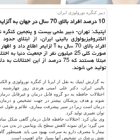
دبیر كنگره نورولوژی ایران:
10 درصد افراد بالای 70 سال در جهان به آلزایمر مبتلا هستند
اپتیك: تهران- دبیر علمی بیست و پنجمین كنگره ن
افراد بالای 70 سال به آ لزایمر اطلاع داد و ا
صورت كلی 25 میلیون نفر از جمعیت دنیا به اخ
مبتلا هستند كه 75 درصد از این اختلالات ب
تولید می شوند.
به گزارش اپتیك به نقل از ایرنا از كنگره نورولوژی و الكت
بالینی ایران، دكتر علی امینی هرندی روز چهارشنبه 
اختلالات حافظه به دو گروه قابل
درمان
و غیرقابل
درمان
شوند و هدف پزشكان بیشتر در جهت تشخیص و
درمان
درمان
است زیرا در سیر پیشرفت بیماری، علائم و
طول عم
توان تغییری تولید كرد.
وی بیان كرد: اختلالات حافظه قابل
درمان
گاهی شكل ساده 
می گیرد؛ برای نمونه كاهش سطح یك ویتامین در بدن می توان
بیمار با مصرف
دارو
به سرعت بهبود می یابد. همینطور گاه
نقش
پزشك
در تشخیص آنها بسیار حائز اهمیت است.