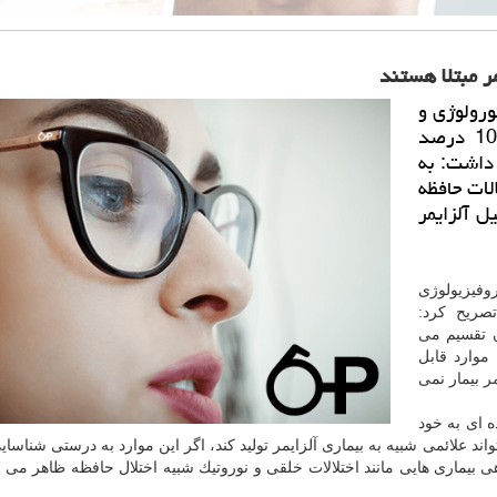
ورولوژی و
الكتروفیزیولوژی بالینی ایران، از ابتلای حدود 10 درصد
ظهار داشت: به
تلالات حافظه
ه دلیل آلزایمر
روفیزیولوژی
تصریح كرد:
تقسیم می
موارد قابل
ر
بیمار نمی
ای به خود
د علائمی شبیه به بیماری آلزایمر تولید كند، اگر این موارد به درستی شناسای
ی بیماری هایی مانند اختلالات خلقی و نوروتیك شبیه اختلال حافظه ظاهر می 