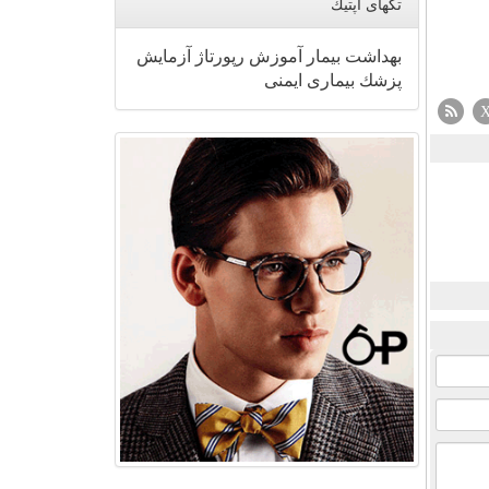
تگهای اپتیك
بهداشت
بیمار
آموزش
رپورتاژ
آزمایش
پزشك
بیماری
ایمنی