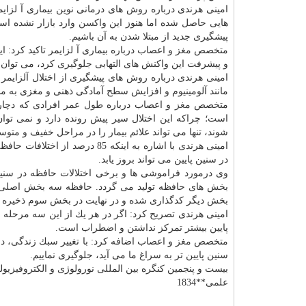
امینی هرندی درباره روش های درمانی نوین بیماری آ لزای
هایی حاصل شده اما هنوز این
واكسن
وارد بازار نشده اس
پیشگیری جدید از مبتلا شدن به آن باشیم.
متخصص
مغز
و اعصاب درباره بیماری آ لزایمر تاكید كرد: ا
و پیشرفت این واكنش های التهابی جلوگیری كرد، می توان م
امینی هرندی درباره روش های پیشگیری از اختلال آلزای
مانند آلومینیوم و افزایش سطح آمادگی ذهنی و مغزی به ما ك
متخصص
مغز
و اعصاب درباره
طول عمر
افرادی كه دچار
است؛ چراكه این اختلال سیر پیش رونده دارد و نمی توا
شوند، تنها می تواند علائم بیمار را در مراحل خفیف و مت
امینی هرندی با اشاره به اینكه 5
در سنین پایین می تواند بروز یابد.
وی درمورد فراموشی ها و برخی اختلالات حافظه در سنین پ
بخش های حافظه تولید می گردد. حافظه سه بخش اصلی دا
بخش دیگر كدگذاری شده و در نهایت در بخش سوم ذخیره می 
امینی هرندی تصریح كرد: اگر در هر یك از این سه مرحله ا
پایین بیشتر تمركز نداشتن و اضطراب است.
متخصص
مغز
و اعصاب اضافه كرد: با تغییر سبك زندگی،
در
سنین پایین تر به سراغ ما می آید، جلوگیری نماییم.
بیست و پنجمین كنگره بین المللی نورولوژی و الكتروفیزیولوژی بالینی ایران در ایام 11 تا 14 ارد
علمی**1834