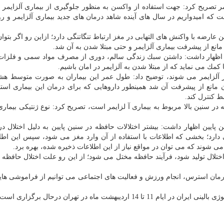
مر تصریح كرد: جهت استفاده از
واكسن
به منظور جلوگیری از بیماری آلزایمر
ت كه امیدواریم در سال های آینده شاهد
درمان
های جدید بیماری آلزایمر و 
ین عارضه با واكنش های التهابی در
مغز
ارتباط تنگاتنگی دارد؛ ازاین رو اگر بتوا
انع از پیشرفت بیماری آلزایمر و حتی مبتلا شدن به آن شد.
مر اظهار داشت: داشتن سبك زندگی سالم، دوری از مصرف مواد سمی و فلزا
مك می نماید كه از مبتلا شدن به آلزایمر در امان باشیم.
 آلزایمر می شوند، توضیح داد:
طول عمر
این بیماران به صورت متوسط ه
ن مانع از پیشرفت آن شد همینطور داروهایی كه برای
درمان
این بیماری است
وسط
كنترل
كند.
8 درصد از اختلافات حافظه در سنین بالا مربوط به بیماری آ لزایمر است، تصریح كرد: نوع ژنتیكی بیما
ایین اظهار داشت: بیشتر اختلالات حافظه در سنین پایین به دلیل اختلال در
رد؛ بخشی كه اطلاعات با استفاده از آن وارد
مغز
می شود، سپس این اطلا
شوند كه می توان در مواقع نیاز از این اطلاعات ذخیره شده، بهره برد.
ختلال تولید شود، فرآیند حافظه مختل می شود؛ از این رو علت اختلال حافظه 
مان
استرس، انجام ورزش و فعالیت های اجتماعی می توانیم از فراموشی های
یبهشت ماه در تهران درحال برگزاری است.