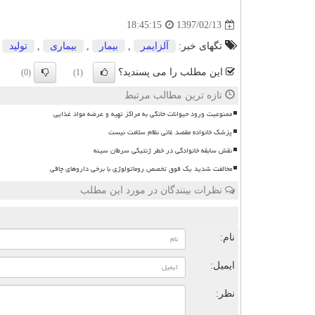
1397/02/13
18:45:15
تگهای خبر:
آلزایمر
,
بیمار
,
بیماری
,
تولید
این مطلب را می پسندید؟
(0)
(1)
تازه ترین مطالب مرتبط
ممنوعیت ورود حیوانات خانگی به مراکز تهیه و عرضه مواد غذایی
پزشک خانواده مقصد غائی نظام سلامت نیست
نقش سابقه خانوادگی در خطر ژنتیکی سرطان سینه
مخالفت شدید یک فوق تخصص روماتولوژی با برخی داروهای چاقی
نظرات بینندگان در مورد این مطلب
ن
نام:
ایمیل:
نظر: