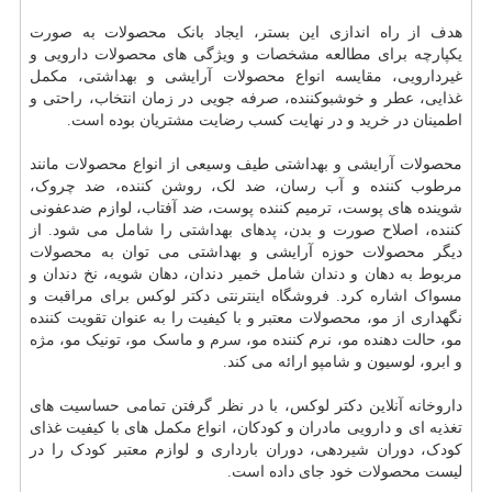
هدف از راه اندازی این بستر، ایجاد بانک محصولات به صورت
یکپارچه برای مطالعه مشخصات و ویژگی های محصولات دارویی و
غیردارویی، مقایسه انواع محصولات آرایشی و بهداشتی، مکمل
غذایی، عطر و خوشبوکننده، صرفه جویی در زمان انتخاب، راحتی و
اطمینان در خرید و در نهایت کسب رضایت مشتریان بوده است.
محصولات آرایشی و بهداشتی طیف وسیعی از انواع محصولات مانند
مرطوب کننده و آب رسان، ضد لک، روشن کننده، ضد چروک،
شوینده های پوست، ترمیم کننده پوست، ضد آفتاب، لوازم ضدعفونی
کننده، اصلاح صورت و بدن، پدهای بهداشتی را شامل می شود. از
دیگر محصولات حوزه آرایشی و بهداشتی می توان به محصولات
مربوط به دهان و دندان شامل خمیر دندان، دهان شویه، نخ دندان و
مسواک اشاره کرد. فروشگاه اینترنتی دکتر لوکس برای مراقبت و
نگهداری از مو، محصولات معتبر و با کیفیت را به عنوان تقویت کننده
مو، حالت دهنده مو، نرم کننده مو، سرم و ماسک مو، تونیک مو، مژه
و ابرو، لوسیون و شامپو ارائه می کند.
داروخانه آنلاین دکتر لوکس، با در نظر گرفتن تمامی حساسیت های
تغذیه ای و دارویی مادران و کودکان، انواع مکمل های با کیفیت غذای
کودک، دوران شیردهی، دوران بارداری و لوازم معتبر کودک را در
لیست محصولات خود جای داده است.