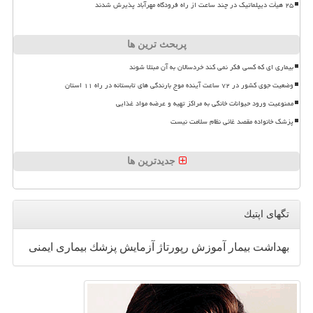
۲۵ هیأت دیپلماتیک در چند ساعت از راه فرودگاه مهرآباد پذیرش شدند
پربحث ترین ها
بیماری ای که کسی فکر نمی کند خردسالان به آن مبتلا شوند
وضعیت جوی کشور در ۷۲ ساعت آینده موج بارندگی های تابستانه در راه ۱۱ استان
ممنوعیت ورود حیوانات خانگی به مراکز تهیه و عرضه مواد غذایی
پزشک خانواده مقصد غائی نظام سلامت نیست
جدیدترین ها
تگهای اپتیك
بهداشت
بیمار
آموزش
رپورتاژ
آزمایش
پزشك
بیماری
ایمنی