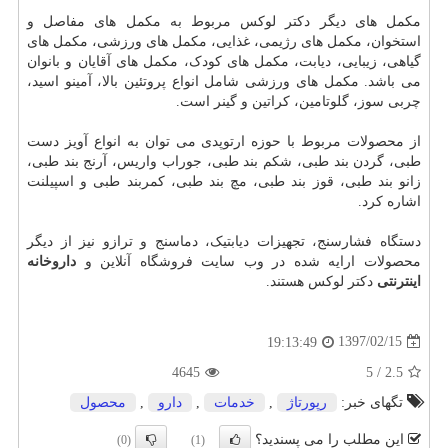
مکمل های دیگر دکتر لوکس مربوط به مکمل های مفاصل و
استخوان، مکمل های رژیمی، غذایی، مکمل های ورزشی، مکمل های
گیاهی، زیبایی، دیابت، مکمل های کودک، مکمل های آقایان و بانوان
می باشد. مکمل های ورزشی شامل انواع پروتئین بالا، آمینو اسید،
چربی سوز، گلوتامین، کراتین و گینر است.
از محصولات مربوط با حوزه ارتوپدی می توان به انواع آویز دست
طبی، گردن بند طبی، شکم بند طبی، جوراب واریس، آرنج بند طبی،
زانو بند طبی، قوز بند طبی، مچ بند طبی، کمربند طبی و اسپیلنت
اشاره کرد.
دستگاه فشارسنج، تجهیزات دیابتیک، دماسنج و ترازو نیز از دیگر
محصولات ارایه شده در وب سایت فروشگاه آنلاین و
داروخانه
اینترنتی
دکتر لوکس هستند.
1397/02/15
19:13:49
4645
5
/
2.5
تگهای خبر:
رپورتاژ
,
خدمات
,
دارو
,
محصول
این مطلب را می پسندید؟
(0)
(1)