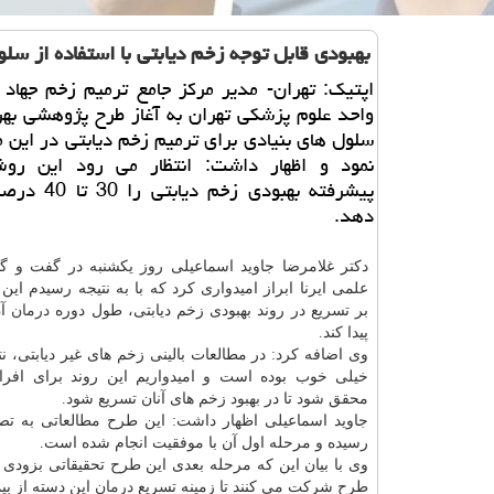
بهبودی قابل توجه زخم دیابتی با استفاده از سلو
اپتیك: تهران- مدیر مركز جامع ترمیم زخم جهاد
واحد علوم پزشكی تهران به آغاز طرح پژوهشی بهر
سلول های بنیادی برای ترمیم زخم دیابتی در این م
نمود و اظهار داشت: انتظار می رود این رو
پیشرفته بهبودی زخم
دهد.
دكتر غلامرضا جاوید اسماعیلی روز یكشنبه در گفت و گو 
علمی ایرنا ابراز امیدواری كرد كه با به نتیجه رسیدم این
بر تسریع در روند بهبودی زخم دیابتی، طول دوره
درمان
آن
پیدا كند.
وی اضافه كرد: در مطالعات بالینی زخم های غیر دیابتی، نت
خیلی خوب بوده است و امیدواریم این روند برای افراد
محقق شود تا در بهبود زخم های آنان تسریع شود.
جاوید اسماعیلی اظهار داشت: این طرح مطالعاتی به تص
رسیده و مرحله اول آن با موفقیت انجام شده است.
وی با بیان این كه مرحله بعدی این طرح تحقیقاتی بزودی 
طرح شركت می كنند تا زمینه تسریع
درمان
این دسته از بی