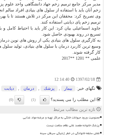
مدیر مركز جامع ترمیم زخم جهاد دانشگاهی واحد علوم پزشك
زخم آنان باید با استفاده از سلول های بنیادی افراد سالم ان
وی تصریح كرد: محققان این مركز در تلاش هستند تا با به
ترمیم زخم پای دیابتی استفاده كنند.
جاوید اسماعیلی بیان كرد: این كار باید با احتیاط كامل 
تسریع در روند بهبودی حاصل شود.
به كارگیری سلول های بنیادی یكی از روش های نوین
درمان
وسیع ترین
كاربرد
درمان
با سلول های بنیادی، تولید سلول 
كار گرفته شوند.
علمی ** 1201 **2017
1397/02/18
12:14:40
تگهای خبر:
بیمار
,
پزشك
,
درمان
,
دیابت
این مطلب را می پسندید؟
(0)
(1)
تازه ترین مطالب مرتبط
ممنوعیت ورود حیوانات خانگی به مراکز تهیه و عرضه مواد غذایی
پزشک خانواده مقصد غائی نظام سلامت نیست
نقش سابقه خانوادگی در خطر ژنتیکی سرطان سینه