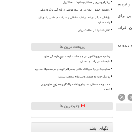
برقراری پرواز مستقیم مشهد - استانبول
و ترمیم
راهنمای حضور ایمن در مراسم طولانی از کم آبی تا گرمازدگی
بی برای
پزشکی دیگر درآمد، رضایت شغلی و منزلت اجتماعی را در آن
واحد ندارد
 افراد،
نقش تغذیه در سلامت روان
دیده به
پربحث ترین ها
وضعیت جوی کشور در ۷۲ ساعت آینده موج بارندگی های
تابستانه در راه ۱۱ استان
ممنوعیت ورود حیوانات خانگی به مراکز تهیه و عرضه مواد غذایی
پزشک خانواده مقصد غائی نظام سلامت نیست
۱۹۰ واحد مسکن استیجاری آماده واگذاری به زوج های جوان
است
جدیدترین ها
تگهای اپتیك