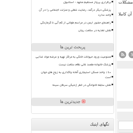
برقراری پرواز مستقیم مشهد - استانبول
به برخی مشكلات
پزشکی دیگر درآمد، رضایت شغلی و منزلت اجتماعی را در آن
 اما هنوز دلیل آن كاملا
واحد ندارد
راهنمای حضور ایمن در مراسم طولانی از کم آبی تا گرمازدگی
نقش تغذیه در سلامت روان
پربحث ترین ها
ممنوعیت ورود حیوانات خانگی به مراکز تهیه و عرضه مواد غذایی
پزشک خانواده مقصد غائی نظام سلامت نیست
۱۹۰ واحد مسکن استیجاری آماده واگذاری به زوج های جوان
است
نقش سابقه خانوادگی در خطر ژنتیکی سرطان سینه
جدیدترین ها
تگهای اپتیك