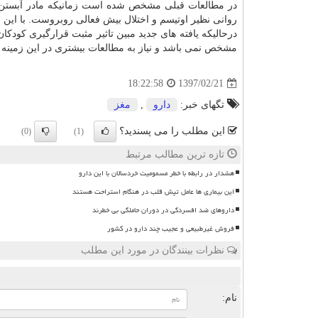
روانی نظیر اوتیسم و اختلال بیش فعالی روبروست. با ای
مشخص نمی باشد و نیاز به مطالعات بیشتری در این زمینه
1397/02/21
18:22:58
تگهای خبر:
دارو
,
مغز
این مطلب را می پسندید؟
(0)
(1)
تازه ترین مطالب مرتبط
هشدار در رابطه با خطر مسمومیت خردسالان با این دارو
این بیماری ها عامل تپش قلب در هنگام استراحت هستند
داروهای ضد افسردگی در دوران حاملگی بی خطرند
فروش غیرطبیعی و عجیب چند دارو در کشور
نظرات بینندگان در مورد این مطلب
ن
نام: