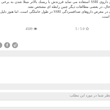
در مطالعات قبلی مشخص شده است زمانیكه مادر آبستن داروی SSRI استفاده می نماید فرزندش با ریسك بالاتر مبتلا شدن 
ن حال، در بعضی مطالعات دیگر چنین رابطه ای مشخص نشد.
درحالیكه یافته های جدید مبین تاثیر مثبت قرارگیری كودكان در معرض داروهای ضدافسردگی SSRI در طول حاملگی است،
 است.
4509
5
/
5.0
X
ظر شما در مورد این مطلب