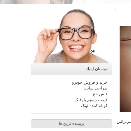
دوستان اپتیك
خرید و فروش خودرو
طراحی سایت
فیش حج
قیمت بیسیم باوفنگ
کوتاه کننده لینک
ردگی بوده و شامل داروهای نظیر فلوكستین (Prozac)، پاروكستین (Paxil) و سرترالین
پربیننده ترین ها