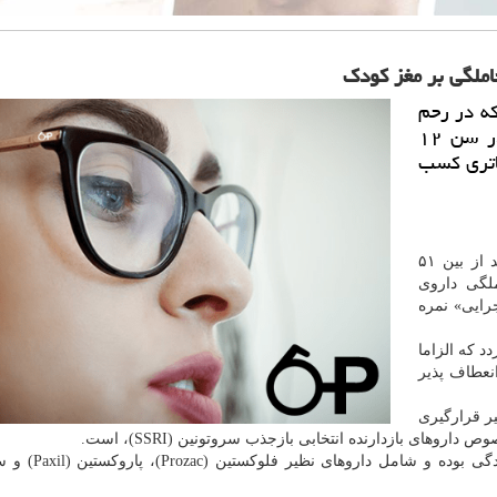
ملگی بر مغز كودك
كه در رحم
در معرض داروهای ضدافسردگی قرار گرفتند در سن ۱۲
لاتری كسب
به گزارش اپتیك به نقل از مهر، محققان مشاهده نمودند از بین ۵۱
لگی داروی
ایی» نمره
 كه الزاما
انعطاف پذیر
یر قرارگیری
ای بازدارنده انتخابی بازجذب سروتونین (SSRI)، است.
داروهای SSRI از رایج ترین داروهای تجویزشده ضدافس