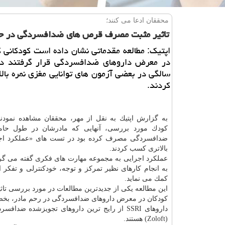
محققان ادعا می كنند؛
تاثیر مثبت مصرف قرص های ضدافسردگی در حا
اپتیك: مطالعه مقدماتی نشان داده است كودكانی 
سالگی در بعضی آزمون های توانایی مغزی نمره با
كردند.
كودك مورد بررسی، آنهایی كه مادرشان در طول حام
ضدافسردگی مصرف كرده بود در تست های «عملكرد اجر
بالاتری كسب كردند.
عملكرد اجرایی به مجموعه مهارت های فكری گفته می گردد
به انجام كارهای نظیر تمركز و توجه، خودكنترلی و تفكر 
كمك می نماید.
این مطالعه یكی از جدیدترین مطالعات در مورد بررسی تاث
كودكان در معرض داروهای ضدافسردگی در رحم مادر، بخصوص داروه
(Zoloft) هستند.