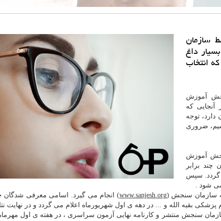
ط سازمان
سیار داغ
كه انتخاب
نجش آموزش
آنجایی که
دارد، توجه
اشیم، ضروری
نجش آموزش
 چند برابر
گردد. سپس
یت سازمان سنجش (
www.sanjesh.org
) انجام می گیرد. اسامی معرفی شدگان چن
کی بقیه الله و ... در دهه ی اول شهریورماه اعلام می گردد و در نهایت نتای
مان سنجش منتشر و کارنامه نهایی آزمون سراسری ، در هفته ی اول مهرماه