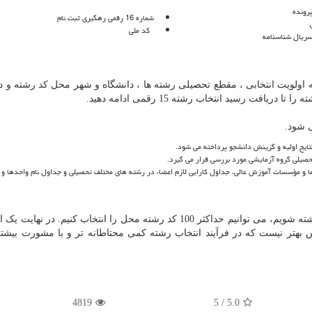
رونده
شماره 16 رقمی رهگیری ثبت نام
کد ملی
یال شناسنامه
ه اولویت انتخابی ، مقطع تحصیلی رشته ها ، دانشگاه و شهر محل کد رشته و د
افت رسید انتخاب رشته 15 رقمی ادامه دهید.
 شود.
ایج اولیه و گزینش دانشجو پرداخته می شود.
صیلی گروه آزمایشی مورد بررسی قرار می گیرد.
و مؤسسات آموزش عالی، جداول کارایی لازم اعضاء در رشته های مختلف تحصیلی و جداول نام واحدها و م
اگر در آزمون سراسری شرکت نموده و مجاز به انتخاب رشته شویم، می توانیم حداکثر 100 کد رشته محل را انتخاب کنیم. د
ت. پس بهتر نیست که در فرآیند انتخاب رشته کمی محتاطانه تر و با مشورت بیش
4819
5
/
5.0