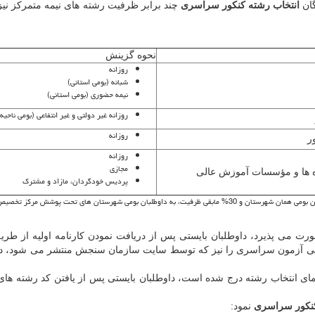
گان
انتخاب رشته کنکور سراسری
چند برابر ظرفیت رشته های نیمه متمرکز نیز
نحوه گزینش
روزانه
شبانه (بومی استانی)
نیمه حضوری (بومی استانی)
روزانه غیر دولتی و غیر انتفاعی (بومی ناحیه 
روزانه
ر
روزانه
مجازی
ه ها و مؤسسات آموزش عالی
پردیس خودگردان، مازاد و مشترک
رت می پذیرد، داوطلبان بایستی پس از دریافت نمودن کارنامه اولیه از طر
لی آزمون سراسری را نیز که توسط سایت سازمان سنجش منتشر می شود، در
نمای انتخاب رشته درج شده است، داوطلبان بایستی پس از یافتن کد رشته های 
کنکور سراسری
نمود: