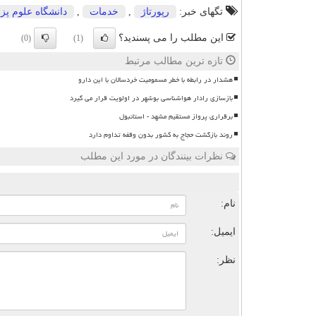
تگهای خبر:
رپورتاژ
,
خدمات
,
دانشگاه علوم پ
این مطلب را می پسندید؟
(0)
(1)
تازه ترین مطالب مرتبط
هشدار در رابطه با خطر مسمومیت خردسالان با این دارو
بازسازی رادار هواشناسی بوشهر در اولویت قرار می گیرد
برقراری پرواز مستقیم مشهد - استانبول
روند بازگشت حجاج به کشور بدون وقفه تداوم دارد
نظرات بینندگان در مورد این مطلب
ن
نام:
ایمیل:
نظر: