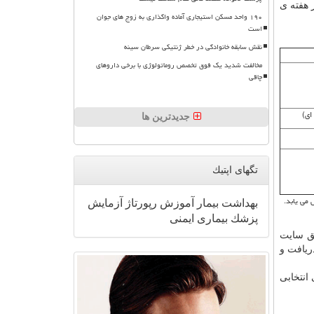
 هفته ی
۱۹۰ واحد مسکن استیجاری آماده واگذاری به زوج های جوان
است
نقش سابقه خانوادگی در خطر ژنتیکی سرطان سینه
مخالفت شدید یک فوق تخصص روماتولوژی با برخی داروهای
چاقی
ای)
جدیدترین ها
تگهای اپتیك
بهداشت
بیمار
آموزش
رپورتاژ
آزمایش
پزشك
بیماری
ایمنی
یق سایت
یافت و
انتخابی