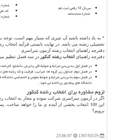
شماره پ
سریال 12 رقمی ثبت نام
کد ملی
شماره شناسنامه
شماره سر
* به یاد داشته باشید آن چیزی که بسیار مهم است، توجه ب
تحصیلی رشته می باشد. در نهایت بایستی فرآیند انتخاب رشته را تا دری
دفترچه راهنمای انتخاب رشته آزمون سراسری
دفترچه راهنمای
انتخاب رشته کنکور
در سه فصل تنظیم می
در فصل اول به بررسی شرایط و ضوابط کلی پذیرش دانشجو، کارنامه نت
در فصل دوم، جداول زیر گروه ها، ضرایب، ظرفیت و کد رشته های تح
در فصل سوم به بررسی شرایط و ضوابط عمومی و اختصاصی دانشگاه ها 
دانشگاه های پیام نور پرداخته می شود.
لزوم مشاوره برای انتخاب رشته کنکور
این 100 انتخاب بخشی از آینده ی ما را خواهد ساخ
برویم؟
1397/03/29
23:06:07