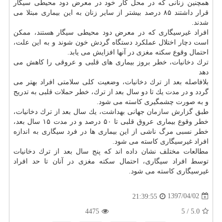
همچنین زنانی كه در محل كار خود در معرض دود محیطی سیگار
قرار داشتند ۸۵ درصد بیشتر از سایر زنان به این بیماری مبتلا می
شدند.
افراد غیرسیگاری كه در معرض دود محیطی سیگار هستند، ممكن
است دچار اختلال عملكرد دستگاه گردش خون شوند و به این علت،
احتمال وقوع سكته مغزی در آنها افزایش می یابد.
ترك دخانیات، خطر بروز بیماری های قلبی و عروقی را كاهش می
دهد
بلافاصله بعد از ترك دخانیات، وضعیت كلی سلامتی افراد بهتر می
گردد و در مدت یك تا دو سال بعد از ترك، خطر حملات قلبی به تدریج
و به صورت چشمگیری كاسته می شود.
طبق گزارش
سازمان
جهانی
بهداشت
، یك سال بعد از ترك دخانیات،
خطر وقوع بیماری عروق قلبی تا ۵۰ درصد و در مدت ۱۵ سال بعد،
خطر نسبی مرگ ناشی از این بیماری ها در فرد سیگاری به اندازه
افراد غیرسیگاری كاسته می شود.
مطالعات مختلف نشان داده اند كه پنج سال بعد از ترك دخانیات
توسط افراد سیگاری، احتمال سكته مغزی در آنان تا حد افراد
غیرسیگاری كاسته می شود.
1397/04/02
21:39:55
4475
5
/
5.0