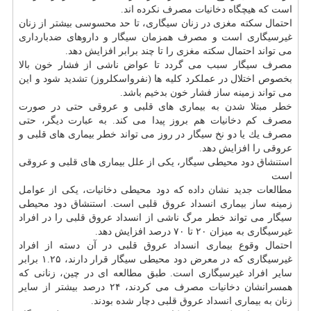
است كه هیچگاه دخانیات مصرف نكرده اند.
احتمال سكته مغزی در زنان سیگاری، تا حد محسوسی بیشتر از زنان
غیرسیگاری است و مصرف همزمان سیگار و داروهای ضدبارداری
می تواند احتمال سكته مغزی را تا چند برابر افزایش دهد.
مصرف سیگار سبب می گردد تا عواض ناشی از فشار خون بالا
بخصوص اختلال در عملكرد كلیه ها (نفرواسكلروز) تشدید شود و این
می تواند زمینه ساز فشار خون بدخیم باشد.
خطر مبتلا شدن به بیماری های قلبی و عروقی حتی در صورت
مصرف كم دخانیات هم بروز پیدا می كند. به عبارت دیگر، حتی
مصرف یك یا دو نخ سیگار در روز می تواند خطر بیماری های قلبی و
عروقی را افزایش دهد.
استنشاق دود محیطی سیگار، یكی از علل بیماری های قلبی و عروقی
است
مطالعات جدید نشان داده كه دود محیطی دخانیات، یكی از عوامل
زمینه ساز بیماری انسداد عروق قلبی است. استنشاق دود محیطی
سیگار می تواند خطر مرگ ناشی از انسداد عروق قلبی را در افراد
غیرسیگاری به میزان ۲۰ تا ۷۰ درصد افزایش دهد.
احتمال وقوع بیماری انسداد عروق قلبی در آن دسته از افراد
غیرسیگاری كه در معرض دود محیطی سیگار قرار دارند، ۱.۲۵ برابر
سایر افراد غیرسیگاری است. طبق مطالعه ای در چین، زنانی كه
همسرانشان دخانیات مصرف می كردند، ۲۴ درصد بیشتر از سایر
زنان به بیماری انسداد عروق قلبی دچار شده بودند.