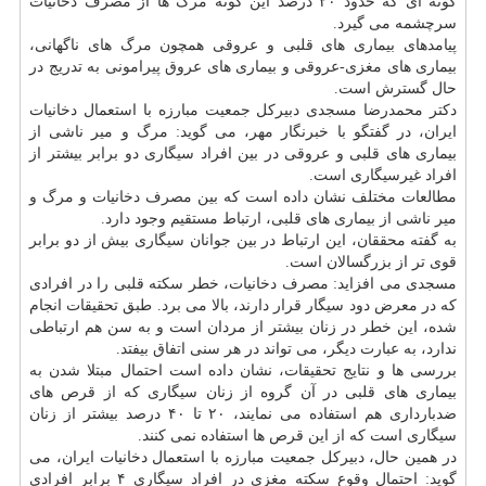
گونه ای كه حدود ۲۰ درصد این گونه مرگ ها از مصرف دخانیات
سرچشمه می گیرد.
پیامدهای بیماری های قلبی و عروقی همچون مرگ های ناگهانی،
بیماری های مغزی-عروقی و بیماری های عروق پیرامونی به تدریج در
حال گسترش است.
دكتر محمدرضا مسجدی دبیركل جمعیت مبارزه با استعمال دخانیات
ایران، در گفتگو با خبرنگار مهر، می گوید: مرگ و میر ناشی از
بیماری های قلبی و عروقی در بین افراد سیگاری دو برابر بیشتر از
افراد غیرسیگاری است.
مطالعات مختلف نشان داده است كه بین مصرف دخانیات و مرگ و
میر ناشی از بیماری های قلبی، ارتباط مستقیم وجود دارد.
به گفته محققان، این ارتباط در بین جوانان سیگاری بیش از دو برابر
قوی تر از بزرگسالان است.
مسجدی می افزاید: مصرف دخانیات، خطر سكته قلبی را در افرادی
كه در معرض دود سیگار قرار دارند، بالا می برد. طبق تحقیقات انجام
شده، این خطر در زنان بیشتر از مردان است و به سن هم ارتباطی
ندارد، به عبارت دیگر، می تواند در هر سنی اتفاق بیفتد.
بررسی ها و نتایج تحقیقات، نشان داده است احتمال مبتلا شدن به
بیماری های قلبی در آن گروه از زنان سیگاری كه از قرص های
ضدبارداری هم استفاده می نمایند، ۲۰ تا ۴۰ درصد بیشتر از زنان
سیگاری است كه از این قرص ها استفاده نمی كنند.
در همین حال، دبیركل جمعیت مبارزه با استعمال دخانیات ایران، می
گوید: احتمال وقوع سكته مغزی در افراد سیگاری ۴ برابر افرادی