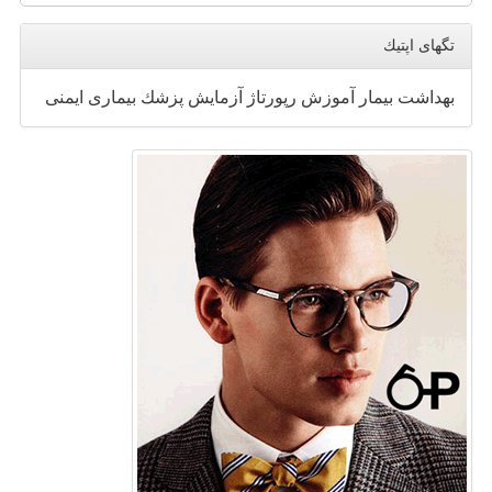
تگهای اپتیك
بهداشت
بیمار
آموزش
رپورتاژ
آزمایش
پزشك
بیماری
ایمنی