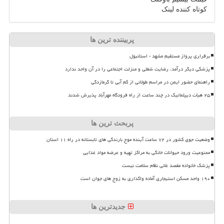
کوتاه کننده لینک
پربیننده ترین ها
برقراری پرواز مستقیم مشهد - استانبول
پزشکی دیگر درآمد، رضایت شغلی و منزلت اجتماعی را در آن واحد ندارد
راهنمای حضور ایمن در مراسم طولانی از کم آبی تا گرمازدگی
۲۵ هیأت دیپلماتیک در چند ساعت از راه فرودگاه مهرآباد پذیرش شدند
پربحث ترین ها
وضعیت جوی کشور در ۷۲ ساعت آینده موج بارندگی های تابستانه در راه ۱۱ استان
ممنوعیت ورود حیوانات خانگی به مراکز تهیه و عرضه مواد غذایی
پزشک خانواده مقصد غائی نظام سلامت نیست
۱۹۰ واحد مسکن استیجاری آماده واگذاری به زوج های جوان است
جدیدترین ها