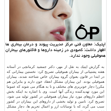
اپتیك: معاون فنی مركز مدیریت پیوند و درمان بیماری ها
اظهار داشت: كمبودی در زمینه داروها و فاكتورهای بیماران
هموفیلی وجود ندارد.
به گزارش اپتیك به نقل از مهر، دكتر جمشید كرمانچی در آستانه
هفته پشتیبانی از بیماران هموفیلی تصریح كرد: نخستین بیمارانی كه
در ابتدا در قانون بعنوان گروه بیماران خاص شناخته شدند، بیماران
هموفیلی بودند. این بیماران مشكل انعقاد خون دارند و بنابراین هم
مكررا دچار خونریزی های مختلف و نا به هنگام می شوند كه عموما
این مورد تهدیدكننده زندگی آنها است. وی با اشاره به اینكه بخش
اعظم داروهای مورد نیاز بیماران هموفیلی در كشور تولید می شود،
تصریح كرد: تامین و تولید بخشی از داروهای این بیماران در كشور
سبب می گردد كه با نوسانات ارز و اعمال تحریم ها، دچار مشكل