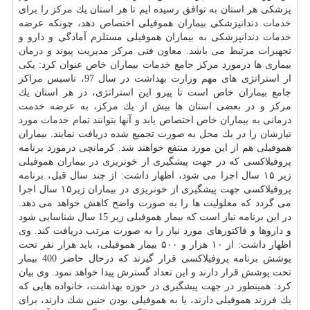
پزشكی هر استان به توافق رسیده ایم تا هر استان یك مركز را برای
خدمات
دندانپزشكی بیماران هموفیلی اختصاص دهد، چونكه عرضه
خدمات
دندانپزشكی به بیماران هموفیلی مستلزم آمادگی و
دارو
و
تجهیزات مرتبط می باشد. معاون فنی مركز مدیریت پیوند و
درمان
بیماری ها درمورد مركز جامع
خدمات
بیماران خاص عنوان كرد: یكی
از استراتژی های مهم وزارت
بهداشت
در سال 97، تاسیس مراكز
جامع بیماران خاص است تا پیرو این استراتژی، در هر استان یك
مركز و در بعضی استان ها بیش از یك مركز، به عرضه خدمت
درمانی به بیماران خاص اختصاص یابد و آنها بتوانند تمام
خدمات
مورد
نیازشان را در یك محل به صورت تجمیع شده دریافت نمایند. بیماران
هموفیلی هم از این مورد منتفع خواهند شد. كرمانچی درمورد برنامه
پروفیلاكسی كه در جهت پیشگیری از خونریزی در بیماران هموفیلی
زیر ۱۵ سال اجرا می شود، اظهار داشت: از چند سال قبل، برنامه
پروفیلاكسی جهت پیشگیری از خونریزی در بیماران زیر۱۵ سال اجرا
می گردد كه معلولیت ها را به صورت واضح كاهش خواهد می دهد.
در این برنامه نیاز است كه بیمار هموفیلی زیر 15 سال شناسایی شود
و داروها و فاكتورهای مورد نیاز را به صورت مرتب دریافت كند. وی
اظهار داشت: از ۱۰ هزار و ۵۰۰ بیمار هموفیلی، باید هزار نفر تحت
پوشش برنامه پروفیلاكسی قرار گیرند كه درحال حاضر 400 بیمار
تحت پوشش قرار دارند و این تعداد گسترش پیدا خواهد نمود. وی بیان
كرد: همینطور در جهت پیشگیری در حوزه
بهداشت
، خانواده هایی كه
یك فرزند هموفیلی دارند، یا به هموفیلی بودن جنین شك دارند، برای