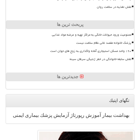
نقش تغذیه در سلامت روان
پربحث ترین ها
ممنوعیت ورود حیوانات خانگی به مراکز تهیه و عرضه مواد غذایی
پزشک خانواده مقصد غائی نظام سلامت نیست
۱۹۰ واحد مسکن استیجاری آماده واگذاری به زوج های جوان است
نقش سابقه خانوادگی در خطر ژنتیکی سرطان سینه
جدیدترین ها
تگهای اپتیك
بهداشت
بیمار
آموزش
رپورتاژ
آزمایش
پزشك
بیماری
ایمنی