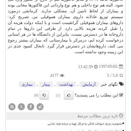
شود، البته هم نوع داخلی و هم نوع وارداتی این فاكتورها مجانی بوده
و بیماران از لحاظ تامین آن، مشكلی ندارند. كرمانچی درمورد
سیستم توزیع عادلانه داروی بیماران هموفیلی نیز، تصریح كرد:
داروهای بیماران هموفیلی گرانقیمت است و با اینكه دولت هزینه آن
را تقبل كرده، هزینه بالایی دارد. از طرفی این داروها در تمام
داروخانه ها در دسترس نیست، بنابراین از دانشگاه ها در هر استانی
درخواست كرده ایم، درمركز یا بیمارستانی كه بیماران بیشتر رجوع
می كنند، داروهایشان در دسترس قرار گیرد. تابحال كمبود جدی در
این زمینه وجود نداشته است.
1397/05/02
13:42:39
4177
5
/
5.0
تگهای خبر:
آزمایش
,
بهداشت
,
بیمار
,
بیماری
این مطلب را می پسندید؟
(0)
(1)
X
تازه ترین مطالب مرتبط
ممنوعیت ورود حیوانات خانگی به مراکز تهیه و عرضه مواد غذایی