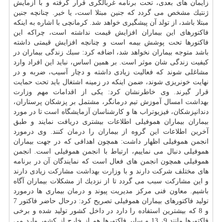
زایمان های بعدی، تحت برنامه غربالگری قرار گرفته و با آزمایش
ژنتیك مشخص می گردد كه جنین مبتلا است، یا خیر. چنانچه جنین
مبتلا باشد، از تولد آن پیشگیری خواهد شد. كرمانچی با اشاره به اینكه
فاكتورهای این بیماران افزایش قیمت نداشته است، چراكه این
فاكتورها تحت پوشش بیمه است و چنانچه افزایش قیمتی داشته
باشد متوجه بیماران نخواهد شد، اضافه كرد: سبك زندگی بیماران در
كیفیت زندگی شان موثر است. بر همین اساس، نباید این افراد وارد
مشاغلی شوند كه فعالیت زیادی داشته و دچار آسیب، ضربه و در
نهایت خونریزی شوند، ضمن اینكه در زمینه اشتغال باید تحت حمایت
قرار گیرند. وی خاطرنشان كرد: یكی از اقدامات مهم وزارت
بهداشت
امسال آموزش تیم درمانگر، مشتمل بر پزشكان پرستاران،
دندانپزشكان، فیزیوتراب ها و كارشناسان آزمایشگاه است تا در مورد
بیماران بیماران هموفیلی اطلاعات بیشتری دریافت نمایند و طبق
آخرین اطلاعات این گروه از بیماران را
درمان
كنند. وی درمورد
انجمن هموفیلی اظهار داشت: همچون اهدافی كه در جهت بیماران
هموفیلی دنبال می نماییم، ارتباط با انجمن هموفیلی است. انجمن
هموفیلی همچون انجمن های فعال است كه نمایندگان آن در برنامه
های مختلف شركت دارند و با وزارت
بهداشت
مشاركت زیادی دارند
و این مشاركت سبب می گردد تا از نزدیك از مشكلات بیماران آگاه
باشیم. معاون فنی مركز مدیریت پیوند و
درمان
بیماری ها درمورد
تولید فاكتورهای بیماران هموفیلی تصریح كرد: درحال حاضر فاكتور 7
و 8 كه بیشترین استفاده را دارد در داخل كشور تولید شده و برخی
فاكتورها مانند 9، 13 و سایر فاكتورها هم از خارج از كشور وارد می