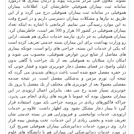
نشوند. معاون فنی مركز مدیریت پیوند و
درمان
بیماری ها درمورد
سامانه ثبت بیماران هموفیلی خاطرنشان كرد: اطلاعات بیماران
هموفیلی در سامانه ثبت بیماران هموفیلی درج می گردد و از این
طریق به نیازها و مشكلات بیماران دسترسی داریم و در اسرع وقت
به این موارد رسیدگی می نماییم. كرمانچی با اشاره به اینكه تعداد
بیماران هموفیلی در كشور 10 هزار و 500 نفر است، خاطرنشان كرد:
بیماران هموفیلی به جز
دارو
، نیازمند
خدمات
دیگری هم هستند، ازاین
رو وزارت
بهداشت
برای این بیماران بسته خدمتی تعریف كرده است
كه یكی از
خدمات
این بسته، جراحی های زانو است، چونكه بیماری
های مفاصل از شایع ترین عوارض هموفیلی، محسوب می شوند و
امكان دارد مبتلایان به هموفیلی بعد از یك جراحت یا گاهی بدون
دلیلی واضح، در فضای مفصل دچار خونریزی شوند و فشار خونی كه
در حفره مفصل جمع شده است باعث دردهای شدیدی می گردد كه
نتیجه آن، تورم مزمن و بدشكلی مفصل است. در نتیجه صدمه
مفصلی معمولا بعد از خونریزی های مختلف از یك مفصل یا بروز یك
خونریزی بسیار شدید رخ می دهد، بنابراین اعمال ارتوپدی در این
بیماران معمول بوده كه عموما با هزینه های زیادی انجام می پذیرد،
چراكه فاكتورهای زیادی در پروسه جراحی باید مورد استفاده قرار
گیرد تا بیمار دچار مشكل نشود. وی اظهار داشت: علاوه بر
خدمات
ارتوپدی،
خدمات
توانبخشی و فیزیوتراپی هم در بسته خدمتی شان
تعریف شده و بخشی زیادی از این
خدمات
، تحت پوشش بیمه قرار
دارد. وی درمورد
خدمات
دندانپزشكی بیماران هموفیلی تصریح كرد:
در مورد
خدمات
دندانپزشكی این بیماران هم با دانشگاه های علوم