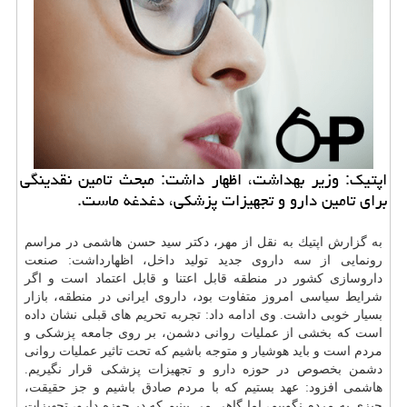
اپتیك: وزیر بهداشت، اظهار داشت: مبحث تامین نقدینگی
برای تامین دارو و تجهیزات پزشكی، دغدغه ماست.
به گزارش اپتیك به نقل از مهر، دكتر سید حسن هاشمی در مراسم
رونمایی از سه داروی جدید تولید داخل، اظهارداشت: صنعت
داروسازی كشور در منطقه قابل اعتنا و قابل اعتماد است و اگر
شرایط سیاسی امروز متفاوت بود، داروی ایرانی در منطقه، بازار
بسیار خوبی داشت. وی ادامه داد: تجربه تحریم های قبلی نشان داده
است كه بخشی از عملیات روانی دشمن، بر روی جامعه پزشكی و
مردم است و باید هوشیار و متوجه باشیم كه تحت تاثیر عملیات روانی
دشمن بخصوص در حوزه
دارو
و تجهیزات پزشكی قرار نگیریم.
هاشمی افزود: عهد بستیم كه با مردم صادق باشیم و جز حقیقت،
چیزی به مردم نگوییم، اما گاهی می بینیم كه در حوزه
دارو
، تجهیزات