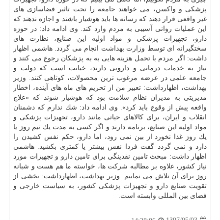
پزشكی و
واكسن
، می خواهند جامعه را تحت تاثیر فضاسازی های
غیر واقعی قرار دهند كه رسانه ها باید هوشیار باشند و اجازه ندهند كه
این عملیات روانی آسیبی به مردم وارد كند. وی ادامه داد: در حوزه
دارو
، تجهیزات پزشكی و مواد اولیه این صنایع، نظارت های
سختگیرانه ای توسط وزارت
بهداشت
انجام می گردد. هاشمی اظهار
داشت: اگر مردم با تحمل هزینه هایی به به پزشكان رجوع می كنند و
نیاز به
خدمات
درمانی و دارویی دارند، خیانت است كه دولت و
جامعه علمی در عرضه مرغوب ترین محصولات، كوتاهی كنند. وزیر
بهداشت
، اظهارداشت: تعبیر من از تحریم های ماه های آینده، اخطار
مدیریتی به مدیران نظام
سلامت
بود كه هوشیار شوند كه «علاج
واقعه پیش از وقوع باید كرد». وی ادامه داد: شك ندارم كه دشمنان
انقلاب و ایران، برای كالاهای حیاتی مانند
دارو
، تجهیزات پزشكی و
مواد اولیه این صنایع، برنامه دارند و اگر كسی به مدت یك نیم روز یا
یك روز غذا نخورد از بین نمی رود، اما
دارو
، حكم نفس كشیدن را
دارد و نمی گردد گفت فردا نفس بیشتر یا كمتری بكشید. هاشمی
اظهار داشت: مبحث تامین نقدینگی برای تامین
دارو
و تجهیزات مورد
نیاز كشور، علاوه بر مطالبه شركت ها، خواسته ما هم هست و شبانه
روز برای آن تلاش می نماییم. وزیر
بهداشت
، اظهارداشت: بخشی از
تقویت صنایع
دارو
و تجهیزات پزشكی كشور، به سیاست خارجی و
فضای بین المللی وابسته است.