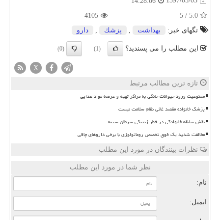
1397/05/03
14:28:06
4105
5
/
5.0
تگهای خبر:
بهداشت
,
پزشك
,
دارو
این مطلب را می پسندید؟
(0)
(1)
X
تازه ترین مطالب مرتبط
ممنوعیت ورود حیوانات خانگی به مراکز تهیه و عرضه مواد غذایی
پزشک خانواده مقصد غائی نظام سلامت نیست
نقش سابقه خانوادگی در خطر ژنتیکی سرطان سینه
مخالفت شدید یک فوق تخصص روماتولوژی با برخی داروهای چاقی
نظرات بینندگان در مورد این مطلب
نظر شما در مورد این مطلب
نام:
ایمیل: