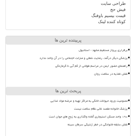
طراحی سایت
فیش حج
قیمت بیسیم باوفنگ
کوتاه کننده لینک
پربیننده ترین ها
برقراری پرواز مستقیم مشهد - استانبول
پزشکی دیگر درآمد، رضایت شغلی و منزلت اجتماعی را در آن واحد ندارد
راهنمای حضور ایمن در مراسم طولانی از کم آبی تا گرمازدگی
نقش تغذیه در سلامت روان
پربحث ترین ها
ممنوعیت ورود حیوانات خانگی به مراکز تهیه و عرضه مواد غذایی
پزشک خانواده مقصد غائی نظام سلامت نیست
۱۹۰ واحد مسکن استیجاری آماده واگذاری به زوج های جوان است
نقش سابقه خانوادگی در خطر ژنتیکی سرطان سینه