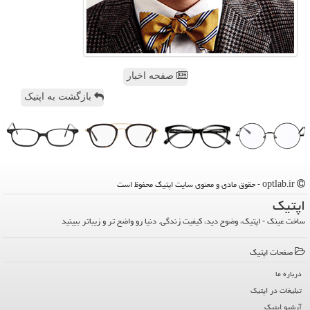
صفحه اخبار
بازگشت به اپتیک
optlab.ir - حقوق مادی و معنوی سایت اپتیك محفوظ است
اپتیك
ساخت عینک - اپتیک، وضوح دید، کیفیت زندگی. دنیا رو واضح تر و زیباتر ببینید
صفحات اپتیك
درباره ما
تبلیغات در اپتیك
آرشیو اپتیك