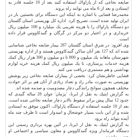
ضایعه نخاعی كه از پاراواك استفاده كنند بعد از 10 جلسه قادر به
ایستادن و بعد از 6 ماه می توانند راه بروند.
محمدرضا فشایی با اشاره به اینكه این دستگاه برای نخستین بار در
ایران تولید شده است، تصریح كرد: اداره كل بهزیستی استان گلستان
دو دستگاه پاراواك را با هزینه تقریبی یك میلیارد و 100 میلیون ریال
خریداری و در اختیار دو مركز در گرگان و گنبدكاووس قرار داده
است.
وی افزود: در شرق استان گلستان 287 بیمار ضایعه نخاعی شناسایی
شده اند كه 127 نفر آنان ساكن گنبدكاووس هستند و از اداره بهزیستی
شهرستان ماهانه یك میلیون و 800 تا دو میلیون و 300 هزار ریال كمك
هزینه
خدمات
پرستاری، تا یك میلیون ریال كمك هزینه خرید لوازم
بهداشتی و هم مستمری دریافت می كنند.
فشایی خاطرنشان كرد: بخشی از بیماران ضایعه نخاعی زیر پوشش
بهزیستی به صورت مادر زاد و تعداد زیادی از آنان هم بر اثر حوادث
مختلف همچون سوانح رانندگی دچار مصدومیت و صدمه شده اند.
به گزارش اپتیك به نقل از ایرنا، 'پژمان' جوان 28 ساله گنبدی كه
حدود 12 سال پیش براثر سقوط بالابر دچار ضایعه نخاعی شده است،
بعد از 10 جلسه استفاده از دستگاه پاراواك، اكنون موفق به ایستادن
شده و از این بابت بسیار خوشحال و امیدوار است تا ظرف چند ماه
آینده بتواند راه برود.
به گزارش اپتیك به نقل از ایرنا، در آئین بهره برداری رسمی این
دستگاه فرماندار ویژه گنبدكاووس و معاون سیاسی و اجتماعی او
حضور داشتند.