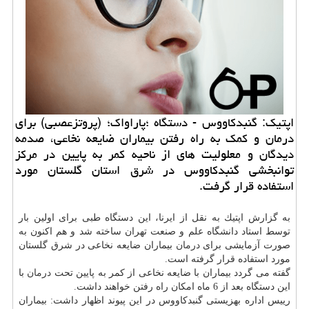
اپتیك: گنبدكاووس - دستگاه ؛پاراواك؛ (پروتزعصبی) برای
درمان و كمك به راه رفتن بیماران ضایعه نخاعی، صدمه
دیدگان و معلولیت های از ناحیه كمر به پایین در مركز
توانبخشی گنبدكاووس در شرق استان گلستان مورد
استفاده قرار گرفت.
به گزارش اپتیك به نقل از ایرنا، این دستگاه طبی برای اولین بار
توسط استاد دانشگاه علم و صنعت تهران ساخته شد و هم اكنون به
صورت آزمایشی برای
درمان
بیماران ضایعه نخاعی در شرق گلستان
مورد استفاده قرار گرفته است.
گفته می گردد بیماران با ضایعه نخاعی از كمر به پایین تحت
درمان
با
این دستگاه بعد از 6 ماه امكان راه رفتن خواهند داشت.
رییس اداره بهزیستی گنبدكاووس در این پیوند اظهار داشت: بیماران