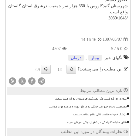
شهرستان گنبدكاووس با 350 هزار نفر جمعیت درشرق استان گلستان
واقع است.
/3039/1648
1397/05/07
14:16:16
4507
5
/
5.0
تگهای خبر:
بیمار
,
درمان
این مطلب را می پسندید؟
(0)
(1)
X
تازه ترین مطالب مرتبط
بیماری ای که کسی فکر نمی کند خردسالان به آن مبتلا شوند
ممنوعیت ورود حیوانات خانگی به مراکز تهیه و عرضه مواد غذایی
پزشک خانواده مقصد غائی نظام سلامت نیست
نقش سابقه خانوادگی در خطر ژنتیکی سرطان سینه
نظرات بینندگان در مورد این مطلب