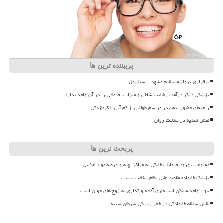
پربیننده ترین ها
برقراری پرواز مستقیم مشهد - استانبول
پزشکی دیگر درآمد، رضایت شغلی و منزلت اجتماعی را در آن واحد ندارد
راهنمای حضور ایمن در مراسم طولانی از کم آبی تا گرمازدگی
نقش تغذیه در سلامت روان
پربحث ترین ها
ممنوعیت ورود حیوانات خانگی به مراکز تهیه و عرضه مواد غذایی
پزشک خانواده مقصد غائی نظام سلامت نیست
۱۹۰ واحد مسکن استیجاری آماده واگذاری به زوج های جوان است
نقش سابقه خانوادگی در خطر ژنتیکی سرطان سینه