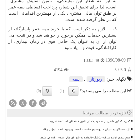
به این که شعار این نمایندگی، "تامین آسایش مشتری"
است، لذا برای تحقق این شعار، پرداخت اقساطی بیمه عمر
بر طبق توان مالی مشتری، یکی از مهمترین اقداماتی است
که در نظر گرفته شده است.
5- لازم به ذکر است که با خرید بیمه عمر پاسارگاد، از
بیشترین خدمات ممکن برخوردار خواهید شد و در نتیجه می
توان از آن به عنوان یک حامی قوی در زمان بیماری، از
کارافتادگی، فوت و... یاد نمود.
1396/08/09
18:03:49
4194
5
/
5.0
تگهای خبر:
رپورتاژ
,
بیمه
این مطلب را می پسندید؟
(0)
(1)
X
تازه ترین مطالب مرتبط
کمبود کدئین ناشی از محدودیت در تامین خشخاش است نه تحریم
بازنشستگان و بحران دارو محور نشست کمیسیون بهداشت با وزیر رفاه
جمع بندی اولیه سرانه پزشک خانواده به شورای عالی بیمه ارایه می شود