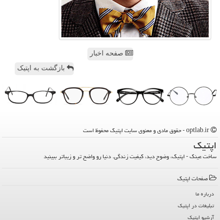
صفحه اخبار
بازگشت به اپتیک
optlab.ir - حقوق مادی و معنوی سایت اپتیك محفوظ است
اپتیك
ساخت عینک - اپتیک، وضوح دید، کیفیت زندگی. دنیا رو واضح تر و زیباتر ببینید
صفحات اپتیك
درباره ما
تبلیغات در اپتیك
آرشیو اپتیك