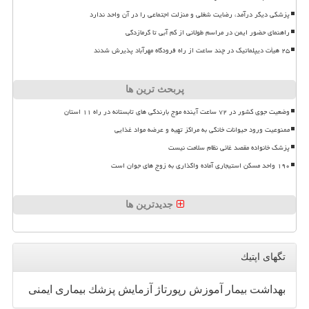
پزشکی دیگر درآمد، رضایت شغلی و منزلت اجتماعی را در آن واحد ندارد
راهنمای حضور ایمن در مراسم طولانی از کم آبی تا گرمازدگی
۲۵ هیأت دیپلماتیک در چند ساعت از راه فرودگاه مهرآباد پذیرش شدند
پربحث ترین ها
وضعیت جوی کشور در ۷۲ ساعت آینده موج بارندگی های تابستانه در راه ۱۱ استان
ممنوعیت ورود حیوانات خانگی به مراکز تهیه و عرضه مواد غذایی
پزشک خانواده مقصد غائی نظام سلامت نیست
۱۹۰ واحد مسکن استیجاری آماده واگذاری به زوج های جوان است
جدیدترین ها
تگهای اپتیك
بهداشت
بیمار
آموزش
رپورتاژ
آزمایش
پزشك
بیماری
ایمنی