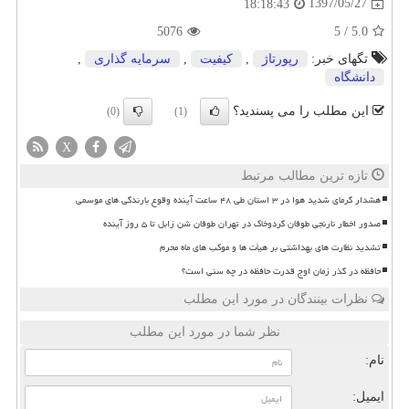
1397/05/27
18:18:43
5076
5
/
5.0
تگهای خبر:
رپورتاژ
,
كیفیت
,
سرمایه گذاری
,
دانشگاه
این مطلب را می پسندید؟
(0)
(1)
X
تازه ترین مطالب مرتبط
هشدار گرمای شدید هوا در ۳ استان طی ۴۸ ساعت آینده وقوع بارندگی های موسمی
صدور اخطار نارنجی طوفان گردوخاک در تهران طوفان شن زابل تا ۵ روز آینده
تشدید نظارت های بهداشتی بر هیأت ها و موکب های ماه محرم
حافظه در گذر زمان اوج قدرت حافظه در چه سنی است؟
نظرات بینندگان در مورد این مطلب
نظر شما در مورد این مطلب
نام:
ایمیل: