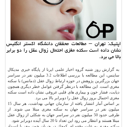
اپتیك: تهران – مطالعات محققان دانشگاه اكستر انگلیس
نشان داده است سكته مغزی احتمال زوال عقل را دو برابر
بالا می برد.
به گزارش روز شنبه گروه اخبار علمی ایرنا از پایگاه خبری مدیكال
ساینس، این مطالعه با بررسی اطلاعات 3.2 میلیون نفر در سراسر
جهان بزرگترین پژوهش در حوزه ارتباط زوال عقل (دمانس) با سكته
مغزی است. این مطالعه با درنظر گرفتن عوامل خطر دیگری همچون
دیابت، فشار خون و بیماری های قلبی عروقی نشان داده است سكته
مغزی احتمال بروز زوال عقل را دوبرابر بالا می برد.
بر اساس آمار انتشار یافته از
سازمان
جهانی
بهداشت
، هر سال 15
میلیون نفر در سراسر جهان به سكته مغزی مبتلا می شوند. از
طرفی حدود 50 میلیون نفر در سراسر جهان به شكلی از زوال عقل
مبتلا هستند و انتظار می رود این تعداد تا 20 سال آینده دوبرابر شود.
سكته مغزی به علت وقفه ای كوچك در جریان خون
مغز
یا انسداد