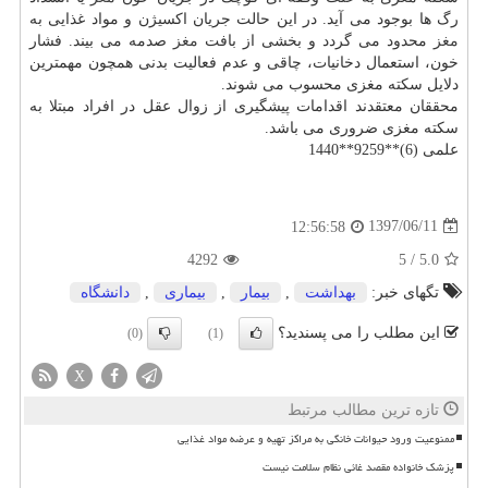
رگ ها بوجود می آید. در این حالت جریان اكسیژن و مواد غذایی به
مغز
محدود می گردد و بخشی از بافت
مغز
صدمه می بیند. فشار
خون، استعمال دخانیات، چاقی و عدم فعالیت بدنی همچون مهمترین
دلایل سكته مغزی محسوب می شوند.
محققان معتقدند اقدامات پیشگیری از زوال عقل در افراد مبتلا به
سكته مغزی ضروری می باشد.
علمی (6)**9259**1440
1397/06/11
12:56:58
4292
5
/
5.0
تگهای خبر:
بهداشت
,
بیمار
,
بیماری
,
دانشگاه
این مطلب را می پسندید؟
(0)
(1)
X
تازه ترین مطالب مرتبط
ممنوعیت ورود حیوانات خانگی به مراکز تهیه و عرضه مواد غذایی
پزشک خانواده مقصد غائی نظام سلامت نیست