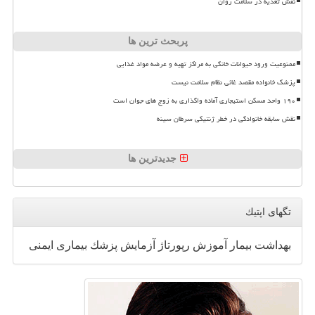
نقش تغذیه در سلامت روان
پربحث ترین ها
ممنوعیت ورود حیوانات خانگی به مراکز تهیه و عرضه مواد غذایی
پزشک خانواده مقصد غائی نظام سلامت نیست
۱۹۰ واحد مسکن استیجاری آماده واگذاری به زوج های جوان است
نقش سابقه خانوادگی در خطر ژنتیکی سرطان سینه
جدیدترین ها
تگهای اپتیك
بهداشت
بیمار
آموزش
رپورتاژ
آزمایش
پزشك
بیماری
ایمنی