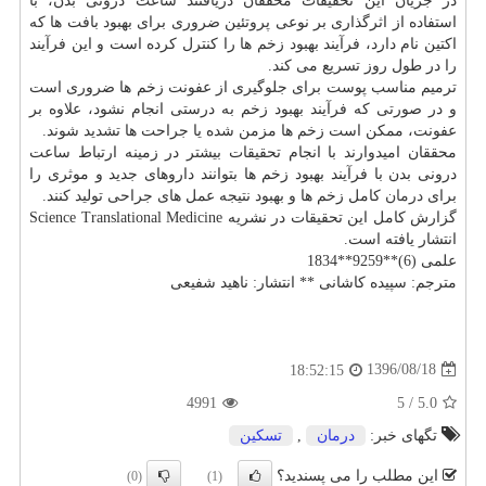
در جریان این تحقیقات محققان دریافتند ساعت درونی بدن، با
استفاده از اثرگذاری بر نوعی پروتئین ضروری برای بهبود بافت ها كه
اكتین نام دارد، فرآیند بهبود زخم ها را كنترل كرده است و این فرآیند
را در طول روز تسریع می كند.
ترمیم مناسب پوست برای جلوگیری از عفونت زخم ها ضروری است
و در صورتی كه فرآیند بهبود زخم به درستی انجام نشود، علاوه بر
عفونت، ممكن است زخم ها مزمن شده یا جراحت ها تشدید شوند.
محققان امیدوارند با انجام تحقیقات بیشتر در زمینه ارتباط ساعت
درونی بدن با فرآیند بهبود زخم ها بتوانند داروهای جدید و موثری را
برای
درمان
كامل زخم ها و بهبود نتیجه عمل های جراحی تولید كنند.
گزارش كامل این تحقیقات در نشریه Science Translational Medicine
انتشار یافته است.
علمی (6)**9259**1834
مترجم: سپیده كاشانی ** انتشار: ناهید شفیعی
1396/08/18
18:52:15
4991
5
/
5.0
تگهای خبر:
درمان
,
تسكین
این مطلب را می پسندید؟
(0)
(1)