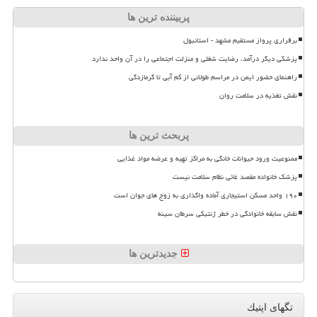
پربیننده ترین ها
برقراری پرواز مستقیم مشهد - استانبول
پزشکی دیگر درآمد، رضایت شغلی و منزلت اجتماعی را در آن واحد ندارد
راهنمای حضور ایمن در مراسم طولانی از کم آبی تا گرمازدگی
نقش تغذیه در سلامت روان
پربحث ترین ها
ممنوعیت ورود حیوانات خانگی به مراکز تهیه و عرضه مواد غذایی
پزشک خانواده مقصد غائی نظام سلامت نیست
۱۹۰ واحد مسکن استیجاری آماده واگذاری به زوج های جوان است
نقش سابقه خانوادگی در خطر ژنتیکی سرطان سینه
جدیدترین ها
تگهای اپتیك