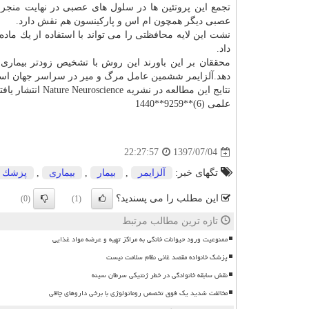
تجمع این پروتئین ها در سلول های عصبی در نهایت منج
عصبی دیگر همچون ام اس و پاركینسون هم نقش دارد.
داد.
محققان بر این باورند این روش با تشخیص زودتر بیماری 
دهد.آلزایمر ششمین عامل مرگ و میر در سراسر جهان اس
نتایج این مطالعه در نشریه Nature Neuroscience انتشار یافته است.
علمی (6)**9259**1440
1397/07/04
22:27:57
تگهای خبر:
آلزایمر
,
بیمار
,
بیماری
,
پزشك
این مطلب را می پسندید؟
(0)
(1)
تازه ترین مطالب مرتبط
ممنوعیت ورود حیوانات خانگی به مراکز تهیه و عرضه مواد غذایی
پزشک خانواده مقصد غائی نظام سلامت نیست
نقش سابقه خانوادگی در خطر ژنتیکی سرطان سینه
مخالفت شدید یک فوق تخصص روماتولوژی با برخی داروهای چاقی