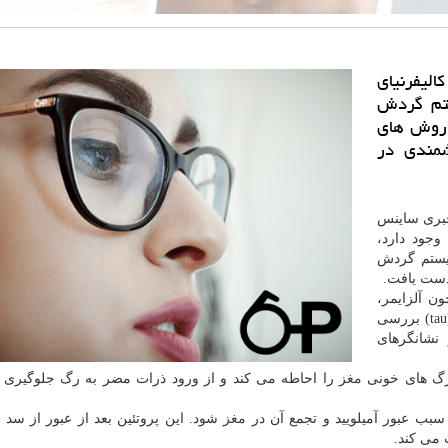
الیفرنیای
ستم گردش
ز روش های
شمندی در
 خبری ساینس
وجود دارد،
یستم گردش
دست یافت.
ن آلزایمر،
تجمع پروتئین های غیر عادی مانند آمیلویید و پروتئین تاو (tau) بررسی
شانگرهای
رگ های خونی
مغز
را احاطه می كند و از ورود ذرات مضر به رگ جلوگیری 
سبب عبور آمیلویید و تجمع آن در
مغز
شود. این پروتئین بعد از عبور از سد 
می كند.