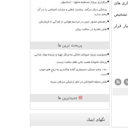
برقراری پرواز مستقیم مشهد - استانبول
اری های
پزشکی دیگر درآمد، رضایت شغلی و منزلت اجتماعی را در آن
واحد ندارد
تراست وریدی و یكی از روش های تصویربرداری پزشكی مانند PET اسكن تشخیص
راهنمای حضور ایمن در مراسم طولانی از کم آبی تا گرمازدگی
ار قرار
نقش تغذیه در سلامت روان
پربحث ترین ها
ممنوعیت ورود حیوانات خانگی به مراکز تهیه و عرضه مواد غذایی
پزشک خانواده مقصد غائی نظام سلامت نیست
۱۹۰ واحد مسکن استیجاری آماده واگذاری به زوج های جوان
است
نقش سابقه خانوادگی در خطر ژنتیکی سرطان سینه
جدیدترین ها
تگهای اپتیك