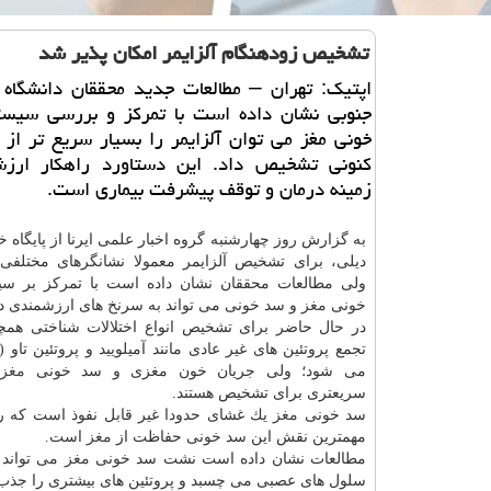
تشخیص زودهنگام آلزایمر امكان پذیر شد
اپتیك: تهران – مطالعات جدید محققان دانشگاه ك
جنوبی نشان داده است با تمركز و بررسی سی
خونی مغز می توان آلزایمر را بسیار سریع تر ا
كنونی تشخیص داد. این دستاورد راهكار ارز
زمینه درمان و توقف پیشرفت بیماری است.
به گزارش روز چهارشنبه گروه اخبار علمی ایرنا از پایگاه
دیلی، برای تشخیص آلزایمر معمولا نشانگرهای مختلفی 
ولی مطالعات محققان نشان داده است با تمركز بر س
خونی
مغز
و سد خونی می تواند به سرنخ های ارزشمندی 
در حال حاضر برای تشخیص انواع اختلالات شناختی همچو
می شود؛ ولی جریان خون مغزی و سد خونی
مغز
ن
سریعتری برای تشخیص هستند.
سد خونی
مغز
یك غشای حدودا غیر قابل نفوذ است كه 
مهمترین نقش این سد خونی حفاظت از
مغز
است.
مطالعات نشان داده است نشت سد خونی
مغز
می تواند 
سلول های عصبی می چسبد و پروتئین های بیشتری را جذب 