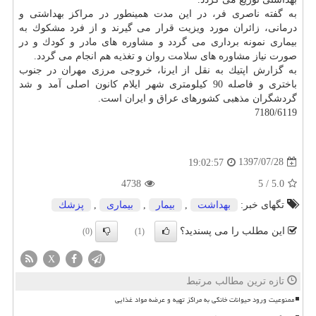
به گفته ناصری فر، در این مدت همینطور در مراكز بهداشتی و
درمانی، زائران مورد ویزیت قرار می گیرند و از فرد مشكوك به
بیماری نمونه برداری می گردد و مشاوره های مادر و كودك و در
صورت نیاز مشاوره های
سلامت
روان و تغذیه هم انجام می گردد.
به گزارش اپتیك به نقل از ایرنا، خروجی مرزی مهران در جنوب
باختری و فاصله 90 كیلومتری شهر ایلام كانون اصلی آمد و شد
گردشگران مذهبی كشورهای عراق و ایران است.
7180/6119
1397/07/28
19:02:57
4738
5
/
5.0
تگهای خبر:
بهداشت
,
بیمار
,
بیماری
,
پزشك
این مطلب را می پسندید؟
(0)
(1)
X
تازه ترین مطالب مرتبط
ممنوعیت ورود حیوانات خانگی به مراکز تهیه و عرضه مواد غذایی