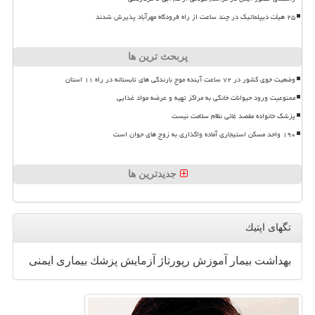
۲۵ هیأت دیپلماتیک در چند ساعت از راه فرودگاه مهرآباد پذیرش شدند
پربحث ترین ها
وضعیت جوی کشور در ۷۲ ساعت آینده موج بارندگی های تابستانه در راه ۱۱ استان
ممنوعیت ورود حیوانات خانگی به مراکز تهیه و عرضه مواد غذایی
پزشک خانواده مقصد غائی نظام سلامت نیست
۱۹۰ واحد مسکن استیجاری آماده واگذاری به زوج های جوان است
جدیدترین ها
تگهای اپتیك
بهداشت
بیمار
آموزش
رپورتاژ
آزمایش
پزشك
بیماری
ایمنی