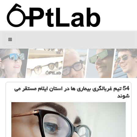
منو
54 تیم غربالگری بیماری ها در استان ایلام مستقر می
شوند