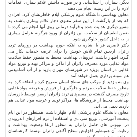
دیگر، بیماران را شناسایی و در صورت داشتن علائم بیماری اقدامات
لازم را در این زمینه انجام می دهند.
معاون بهداشتی
دانشگاه
علوم پزشكی ایلام خاطرنشان كرد: افرادی
كه بعد از بازگشت از این سفر معنوی دچار علائم بیماری باشند، به
مسیر دیگری هدایت شده و فرآیند درمانی روی آنها انجام می گردد تا
ضمن اطمینان از
سلامت
این زائران از ورود هرگونه عوامل بیماری
زا به داخل كشور جلوگیری شود.
دكتر ناصری فر با اشاره به اینكه حوزه
بهداشت
در روزهای تردد
زائران اربعین تمام تلاش خویش را برای عرضه
خدمات
بكار می
گیرد، اظهار داشت: نیروهای
بهداشت
محیط به منظور حفظ
سلامت
مواد غذایی مورد مصرف زائران از اماكن و مراكز تهیه و توزیع مواد
غذایی در استان بویژه در شهرستان مهران بازید و از آب آشامیدنی
هم نمونه برداری بعمل خواهد آمد.
وی به بازدید از موكب های سطح استان تصریح كرد و اضافه كرد: به
منظور حفظ
سلامت
مردم و جلوگیری از فروش و عرضه مواد غذایی
تاریخ مصرف گذشته در مسیرهای تردد زائران اربعین توسط بازرسان
بهداشت
محیط از
فروشگاه
ها، مراكز تولید و عرضه مواد غذایی هم
بازدید بعمل می آید.
معاون
دانشگاه
علوم پزشكی ایلام اظهار داشت: همینطور در این ایام
پمفلت آموزشی، توزیع سی دی و استفاده از نرم افزارهای اندرویدی
در اتوبوس های حامل زائران به منظور ارتقا وضعیت
بهداشت
و
رعایت آن همینطور افزایش سطح آگاهی زائران توسط كارشناسان
بهداشتی توزیع می گردد.