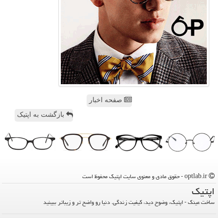
صفحه اخبار
بازگشت به اپتیک
optlab.ir - حقوق مادی و معنوی سایت اپتیك محفوظ است
اپتیك
ساخت عینک - اپتیک، وضوح دید، کیفیت زندگی. دنیا رو واضح تر و زیباتر ببینید