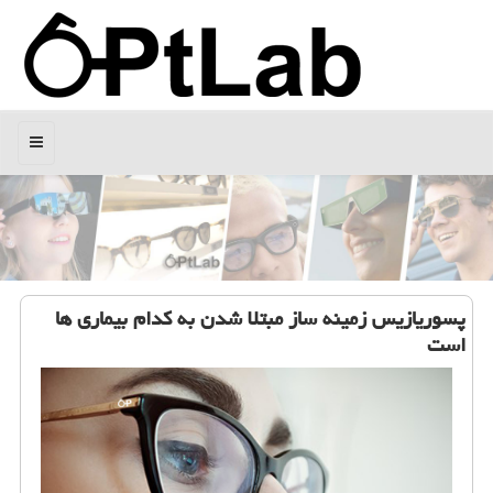
منو
پسوریازیس زمینه ساز مبتلا شدن به كدام بیماری ها
است