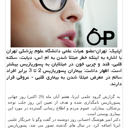
اپتیك: تهران-عضو هیات علمی دانشگاه علوم پزشكی تهران
با اشاره به اینكه خطر مبتلا شدن به ام اس، دیابت، سكته
قلبی، قند و چربی خون در مبتلایان به پسوریازیس بیشتر
است، اظهار داشت: بیماران پسوریازیس 2 تا 3 برابر افراد
سالم در معرض مبتلا شدن به بیماری قلبی - عروقی قرار
دارند.
به گزارش گروه علمی ایرنا، هفتم آبان ماه (29 اكتبر) روز جهانی
پسوریازیس نامگذاری شده و هدف از تعیین این روز جلب توجه
پزشكان، بیماران، عموم مردم و اطلاع رسانی گسترده در مورد این
بیماری پوستی است.
دكتر امیر هوشنگ احسانی روز دوشنبه در گفت وگو با خبرنگار علمی
ایرنا اضافه كرد: در سال های گذشته تصور می شد، پسوریازیس