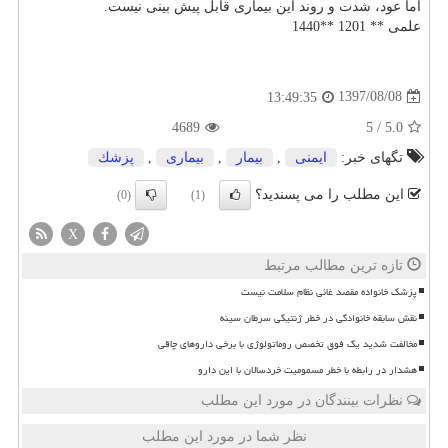
اما عود، شدت و روند این بیماری قابل پیش بینی نیست.
علمی ** 1201 **1440
1397/08/08
13:49:35
4689
5
/
5.0
تگهای خبر:
ایمنی
,
بیمار
,
بیماری
,
پزشك
این مطلب را می پسندید؟
(0)
(1)
X
تازه ترین مطالب مرتبط
پزشک خانواده مقصد غائی نظام سلامت نیست
نقش سابقه خانوادگی در خطر ژنتیکی سرطان سینه
مخالفت شدید یک فوق تخصص روماتولوژی با برخی داروهای چاقی
هشدار در رابطه با خطر مسمومیت خردسالان با این دارو
نظرات بینندگان در مورد این مطلب
نظر شما در مورد این مطلب