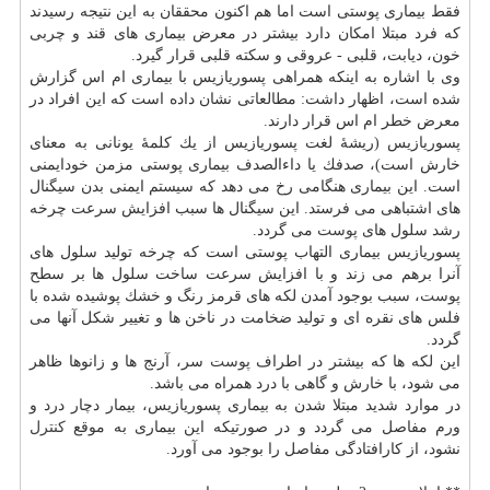
فقط بیماری پوستی است اما هم اكنون محققان به این نتیجه رسیدند
كه فرد مبتلا امكان دارد بیشتر در معرض بیماری های قند و چربی
خون، دیابت، قلبی - عروقی و سكته قلبی قرار گیرد.
وی با اشاره به اینكه همراهی پسوریازیس با بیماری ام اس گزارش
شده است، اظهار داشت: مطالعاتی نشان داده است كه این افراد در
معرض خطر ام اس قرار دارند.
پسوریازیس (ریشهٔ لغت پسوریازیس از یك كلمهٔ یونانی به معنای
خارش است)، صدفك یا داءالصدف بیماری پوستی مزمن خودایمنی
است. این بیماری هنگامی رخ می دهد كه سیستم ایمنی بدن سیگنال
های اشتباهی می فرستد. این سیگنال ها سبب افزایش سرعت چرخه
رشد سلول های
پوست
می گردد.
پسوریازیس بیماری التهاب پوستی است كه چرخه تولید سلول های
آنرا برهم می زند و با افزایش سرعت ساخت سلول ها بر سطح
پوست
، سبب بوجود آمدن لكه های قرمز رنگ و خشك پوشیده شده با
فلس های نقره ای و تولید ضخامت در ناخن ها و تغییر شكل آنها می
گردد.
این لكه ها كه بیشتر در اطراف
پوست
سر، آرنج ها و زانوها ظاهر
می شود، با خارش و گاهی با درد همراه می باشد.
در موارد شدید مبتلا شدن به بیماری پسوریازیس، بیمار دچار درد و
ورم مفاصل می گردد و در صورتیكه این بیماری به موقع
كنترل
نشود، از كارافتادگی مفاصل را بوجود می آورد.