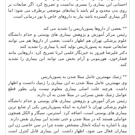
احسانی این بیماری را مسری ندانست و تصریح كرد: اگر ضایعات بر
روی بدن محدود و كم باشد با پمادهای موضعی برطرف می شود؛ اما
اگر بیماری گسترده باشد نیاز به داروهای خاص یا نور درمانی است.
** بعضی از داروها پسوریازیس را تشدید می كند
رئیس مركز آموزش و پژوهش بیماری های پوستی و جذام
دانشگاه
علوم پزشكی تهران هم اظهار داشت: بعضی از داروها هم می توانند
ضایعاتی شبیه به پسوریازیس تولید كنند یا بیماری را تشدید كنند.
دكتر علیرضا فیروز به خبرنگار علمی ایرنا تصریح كرد: داروهایی مانند
فشارخون، هورمونی و آرام بخش می توانند این بیماری را تشدید
كنند.
** ژنتیك مهمترین عامل مبتلا شدن به پسوزیاریس
وی مهمترین عامل مبتلا شدن به این بیماری را ژنتیك دانست و اظهار
داشت: هرچند علت اصلی بیماری معلوم نیست ولی بطور قطع
عوامل ژنتیك نقش بسزایی در مبتلا شدن به آن دارند.
رئیس مركز آموزش و پژوهش بیماری های پوستی و جذام
دانشگاه
علوم پزشكی تهران با اشاره به اینكه پسوزیاریس یكی از شایع ترین
بیماری های پوستی است، اضافه كرد: استرس، سیگار و الكل همچون
عواملی هستند كه در مبتلا شدن و حتی تشدید این بیماری نقش دارند.
وی با اشاره به اینكه تابحال مشخص نشده چرا در سن خاصی ژن این
بیماران فعال می شود، اظهار داشت: این بیماری قابل
كنترل
است