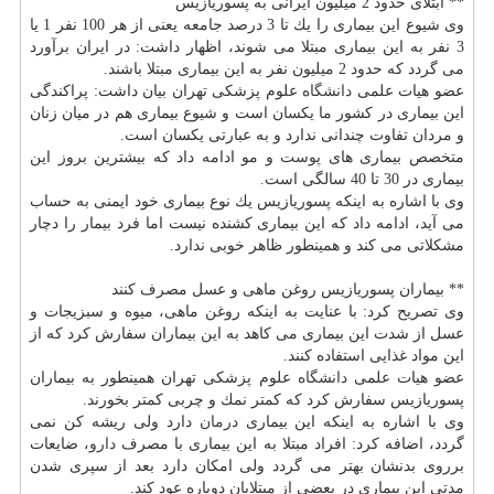
** ابتلای حدود 2 میلیون ایرانی به پسوریازیس
وی شیوع این بیماری را یك تا 3 درصد جامعه یعنی از هر 100 نفر 1 یا
3 نفر به این بیماری مبتلا می شوند، اظهار داشت: در ایران برآورد
می گردد كه حدود 2 میلیون نفر به این بیماری مبتلا باشند.
عضو هیات علمی
دانشگاه
علوم پزشكی تهران بیان داشت: پراكندگی
این بیماری در كشور ما یكسان است و شیوع بیماری هم در میان زنان
و مردان تفاوت چندانی ندارد و به عبارتی یكسان است.
متخصص بیماری های
پوست
و مو ادامه داد كه بیشترین بروز این
بیماری در 30 تا 40 سالگی است.
وی با اشاره به اینكه پسوریازیس یك نوع بیماری خود ایمنی به حساب
می آید، ادامه داد كه این بیماری كشنده نیست اما فرد بیمار را دچار
مشكلاتی می كند و همینطور ظاهر خوبی ندارد.
** بیماران پسوریازیس روغن ماهی و عسل مصرف كنند
وی تصریح كرد: با عنایت به اینكه روغن ماهی، میوه و سبزیجات و
عسل از شدت این بیماری می كاهد به این بیماران سفارش كرد كه از
این مواد غذایی استفاده كنند.
عضو هیات علمی
دانشگاه
علوم پزشكی تهران همینطور به بیماران
پسوریازیس سفارش كرد كه كمتر نمك و چربی كمتر بخورند.
وی با اشاره به اینكه این بیماری
درمان
دارد ولی ریشه كن نمی
گردد، اضافه كرد: افراد مبتلا به این بیماری با مصرف
دارو
، ضایعات
برروی بدنشان بهتر می گردد ولی امكان دارد بعد از سپری شدن
مدتی این بیماری در بعضی از مبتلایان دوباره عود كند.