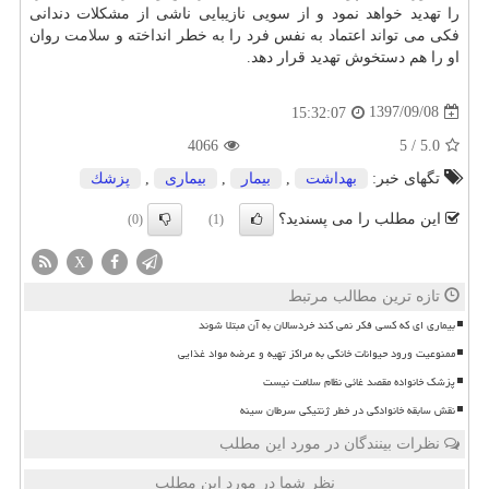
را تهدید خواهد نمود و از سویی نازیبایی ناشی از مشكلات دندانی
فكی می تواند اعتماد به نفس فرد را به خطر انداخته و
سلامت
روان
او را هم دستخوش تهدید قرار دهد.
1397/09/08
15:32:07
4066
5
/
5.0
تگهای خبر:
بهداشت
,
بیمار
,
بیماری
,
پزشك
این مطلب را می پسندید؟
(0)
(1)
X
تازه ترین مطالب مرتبط
بیماری ای که کسی فکر نمی کند خردسالان به آن مبتلا شوند
ممنوعیت ورود حیوانات خانگی به مراکز تهیه و عرضه مواد غذایی
پزشک خانواده مقصد غائی نظام سلامت نیست
نقش سابقه خانوادگی در خطر ژنتیکی سرطان سینه
نظرات بینندگان در مورد این مطلب
نظر شما در مورد این مطلب