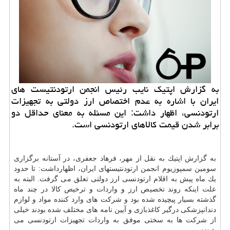
به گزارش اپتیك نایب رئیس انجمن ارتودنتیست های
ایران با اشاره به عدم اختصاص ارز دولتی به تجهیزات
ارتودنسی، اظهار داشت: این مسئله به معنای حداقل دو
برابر شدن قیمت كالاهای ارتودنسی است.
به گزارش اپتیك به نقل از مهر، فرهاد جعفری، در آستانه برگزاری
سومین سمپوزیوم انجمن ارتودنتیستهای ایران، اظهارداشت: تا حدود
یك ماه پیش به اقلام ارتودنسی ارز دولتی تعلق می گرفت. البته به
علت اینكه روند تخصیص ارز و واردات و ترخیص كالا در چند ماه
گذشته بسیار پیچیده شده بود و شركت های وارد كننده مواد و لوازم
دندانپزشكی درگیر كاغذبازی و آیین نامه های مختلف شده بودند خیلی
از شركت ها به سختی موفق به واردات تجهیزات ارتودنسی می