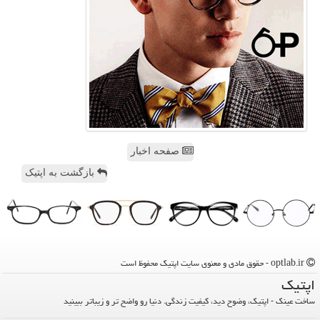
صفحه اخبار
بازگشت به اپتیک
optlab.ir - حقوق مادی و معنوی سایت اپتیك محفوظ است
اپتیك
ساخت عینک - اپتیک، وضوح دید، کیفیت زندگی. دنیا رو واضح تر و زیباتر ببینید