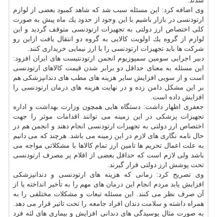
شدند.
وی اضافه كرد: این مسئله سبب شد كه شاهد كمبود بعضی از لوازم
ارتودنسی در بازار باشیم با این وجود از حدود یك ماه پیش به صورت
كلی اختصاص ارز دولتی به تجهیزات ارتودنسی متوقف گردید و این
لوازم از گروه یك اولویت كالایی به گروه دو انتقال یافت ازاین رو
شركت ها باید تجهیزات ارتودنسی را با ارز نیمایی خریداری كنند.
دبیر اجرایی سومین سمپوزیوم انجمن ارتودنتیست های ایران افزود:
این مسئله به معنای حداقل دو برابر شدن قیمت كالاهای ارتودنسی
است و از سویی افزایش سایر هزینه های مطب های دندانپزشكی هم
بر این مشكل دامن زده و در نهایت هزینه های
درمان
ارتودنسی را
افزایش داده است.
جعفری اظهار داشت: دستگاه هایی همچون وزارت
بهداشت
و اداره
تجهیزات پزشكی در این زمینه می توانند اقدامات موثر را جهت
اختصاص ارز دولتی به تجهیزات ارتودنسی انجام دهند و انجمن هم در
حال نامه نگاری های لازم در این زمینه می باشد. هرچند كه می دانیم
به علت اعمال تحریم ها تامین ارز تمام كالاها با مشكلاتی مواجه می
باشد ولی لازم است كه حداقل بعضی از اقلام پر مصرف ارتودنسی
تحت پوشش ارز دولتی قرار گیرند.
وی تصریح كرد: زمانی كه هزینه های ارتودنسی و دندانپزشكی
افزایش یابد مردم انجام این
درمان
های مهم را به تأخیر انداخته یا از
آن صرف نظر می كنند. این مسئله تبعات و مشكلات مختلفی را به
همراه داشته و
سلامت
دندان افراد جامعه را تحت تاثیر قرار می دهد.
به صورت مثال پوسیدگی های دندانی افزایش و بیماری های لثه فرد