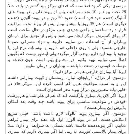
موسوی: یكی كمبود فضاست كه فضای مركز باید گسترش یابد، حالا
28 تخت پیوند و 10 تخت مراقبت پس از پیوند داریم. در پیوند های
آتالوگ (دهنده خود فرد است) حدود 20 روز و در پیوند آلوژن (دهنده
دیگری است) هم 35 روز یا بیشتر بیمار پس از پیوند تحت مراقبت
قرار دارد. ساختمان وقفی جدیدی جنب مركز در حال ساخت است
كه برای گسترش مركز ایجاد می شود و پس از تجهیز برای
درمان
بیماران از آن استفاده می نماییم. داروها و مواد مصرفی عموما
خارجی هستند؛ ولی داروی داخلی هم داریم و نوسانات نرخ ارز یا
وجود یا نبود این
دارو
موجب آزار میگردد ولی اینطور نیست كه بگوییم
اصلا نمی توانیم تهیه بكنیم. در مجموع بهتر است بدون دغدغه و
نوسانات قیمتی در دست ما باشد تا بیماران را
درمان
نماییم.
ایرنا: آیا بیماران خارجی هم در مركز دارید؟
موسوی: از عراق، آذربایجان، لبنان، ارمنستان و كویت بیمارانی داشته
ایم و به سبب موفقیت هایی كه كسب كرده ایم، مركز حالا در
خاورمیانه معتبرترین مركز پیوند
مغز
استخوان است.
ایرنا: اگر الان یك بیماری بازگشت كند كه هم از نظر شما و هم
پزشك
خودش در موقعیت مناسبی برای پیوند باشد چند وقت بعد امكان
پذیرش این بیمار هست؟
موسوی: اگر بیماری پیوند آتالوگ لازم داشته باشد، خیلی سریع
امكانش هست. اما در پیوند آلوژن اول باید دهند برای بیمار فراهم
نماییم. اگر پیونددهنده داشته باشد بستگی به شرایط او دارد؛ مثلا
برای بیمار تالاسمی فوریت نداریم، اما اگر بیماری داریم كه بیماری