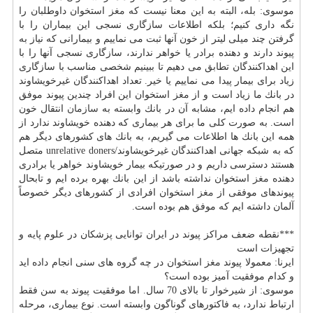
موسوی: بله، البته به این معنا نیست كه
مغز
استخوان داوطلبان را
نگه داری كنیم؛ بلكه اطلاعات سازگاری نسجی این بیماران را با
گرفتن چند میلی لیتر از خون آنها ثبت می نماییم و بیمارانی كه نیاز به
پیوند دارند و دهنده برادر یا خواهر ندارند، سازگاری نسجی آنها را با
این اهداكنندگان تطابق می دهیم تا ببینیم شخصی مناسب با سازگاری
زیاد برای بیمار پیدا می نماییم یا خیر. تعداد اهداكنندگان غیرخویشاوند
در بانك ما زیاد است و از
مغز
استخوان این افراد چندین پیوند موفق
هم انجام داده ایم، مشابه آن در بانك وابسته به
سازمان
انتقال خون
است. به صورت كلی ما برای هر بیماری كه دهنده خویشاوند ندارد از
همه این بانك ها اطلاعات می گیریم، به بانك های كشورهای دیگر هم
كه به شبكه جهانی اهداكنندگان غیرخویشاوند/unrelative doners متصل
هستند دسترسی داریم و در صورتیكه بیمار خویشاوند خواهر یا برادری
دهنده
مغز
استخوان نداشته باشد از این بانك بهره برده ایم و تابحال
پیوندهای موفقی از
مغز
استخوان افرادی از كشورهای دیگر خصوصاً
آلمان داشته ایم كه موفق هم بوده است.
***نقطه ضعف مراكز پیوند در ایران توانایی پزشكان در علوم پایه و
تجهیزات است
ایرنا: معمولا پیوند
مغز
استخوان در چه گروه های سنی انجام داده اید
و كدام موفقیت آمیز بوده است؟
موسوی: از شیرخوار تا بالای 70 سال. اما موفقیت پیوند به سن فقط
ارتباط ندارد، به فاكتورهای گوناگون وابسته است. نوع بیماری، مرحله