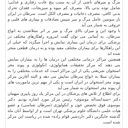
مرگ و میرهای ناشی از آن به سبب پنج عادت رفتاری و غذایی؛
شامل توده بدنی بالا، مصرف كم میوه و سبزیجات، فقدان تحرك
بدنی كافی، مصرف دخانیات و مصرف الكل است.
سرطان
در ایران
باز سومین عامل مرگ و میر سپس تصادفات و بیماری های قلبی و
عروقی به شمار می آید.
با وجود این و میزان بالای مرگ و میر بر اثر مبتلاشدن به انواع
سرطان
، به آسانی می توان گفت امروزه راهكارهای مختلف در
پزشكی برای
درمان
این بیماری نمایش و اجرا میگردد كه خیلی از
این راهكارها برای بیماران مختلف مفید بوده و به
درمان
قطعی منجر
شده اند.
همچنین مراكز درمانی مختلفی این
درمان
ها را به بیماران نمایش
می دهند كه مركز تحقیقات هماتولوژی، انكولوژی و پیوند
مغز
استخوان شریعتی یكی از این مراكز است كه
خدمات
مختلفی را به
بیماران مبتلا به انواع
سرطان
نمایش می دهد و البته آغازین مركز
پیوند
مغز
استخوان در ایران است و یكی از مهم ترین ماموریت های
آن پیوند
مغز
استخوان به شمار می آید.
برای اطلاع از تلاش های پزشكان در این مركز یك روز پاییزی میهمان
دكتر «سیداسداله موسوی» رئیس مركز مورد اشاره بودیم. دكتر
موسوی فوق تخصص خون و انكولوژی (سرطان شناسی) و عضو
هیات علمی
دانشگاه
علوم پزشكی تهران است و از اواسط آبان ماه
گذشته جایگزین دكتر «اردشیر قوام زاده» شده در ریاست این مركز
شده است.