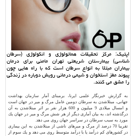
اپتیك: مركز تحقیقات هماتولوژی و انكولوژی (سرطان
شناسی) بیمارستان شریعتی تهران مامنی برای درمان
بیماران مبتلا به انواع سرطان است كه با راه هایی چون
پیوند مغز استخوان و شیمی درمانی رویش دوباره در زندگی
را مشق می كنند.
به گزارش خبرنگار علمی ایرنا، برمبنای آمار
سازمان
بهداشت
جهانی، مبتلاشدن به
سرطان
دومین عامل مرگ و میر در جهان است
و امسال میلادی 9 میلیون و 600 هزار نفر بر اثر مبتلاشدن به آن
درگذشته اند، به بیان آماری دیگر از هر شش مرگ و میر در جهان یك
مورد به سبب
سرطان
در سراسر جهان روی می دهد.
تقریبا 70 درصد از مرگ و میرهای ناشی از مبتلاشدن به این بیماری
در كشورهای كم درآمد یا با درآمد متوسط روی می دهد و یك سوم از