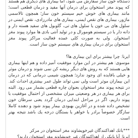
دستگاه
خون ساز سفارش می شود، اما بیماری های دیگری هم هستند
كه پیوند
مغز
استخوان برای
درمان
آنها مفید و
درمان
قطعی است؛
مانند بیماری های خوش خیم سیستم خون ساز؛ همچون تالاسمی
ماژور، بیماری های نقص ایمنی، بیماری های مادرزادی، نقص ایمنی در
سلول های بی خون یا سلول های تی، گلوبول های سفید هسته دار و
دانه دار یا در سیستم هومورال و در تولید آنتی بادی ها موارد پیوند
مغز
استخوان. ولی به صورت كلی عمده فعالیت مراكز پیوند
مغز
استخوان برای
درمان
بیماری های سیستم خون ساز است.
ایرنا: چرا بیشتر برای این بیماری ها؟
موسوی: هم بیشتر در این موارد موفقیت آمیز داده و هم اینها بیماری
هایی هستند كه به روش های دیگر ریشه كن نمی شوند و
درمان
موثر
و خیلی بافایده ای وجود ندارد؛ همچون شیمی درمانی كه در
درمان
این بیماران موثر است ولی نمی تواند
طول عمر
بیشتری احداث كند.
در نتیجه پیوند
مغز
استخوان بعنوان چاره قطعی بشمار می رود. البته
برای هر بیماری در هر وضعیتی میزان مشخصی از احتمال موفقیت با
پیوند داریم، اگر در مراحل ابتدایی
درمان
گردد یعنی
سرطان
خون
تشخیص داده شده و در آغازین بهبودی بیمار پیوند شود و دهنده كاملا
سازگار خصوصاً برادر یا خواهر یا بستگان درجه یك باشد نتیجه بهتر
است.
***بانك اهداكنندگان غیرخویشاوند
مغز
استخوان در مركز
ایرنا: آیا بانكی از اهداكنندگان غیر خویشاوند
مغز
استخوان دارید؟