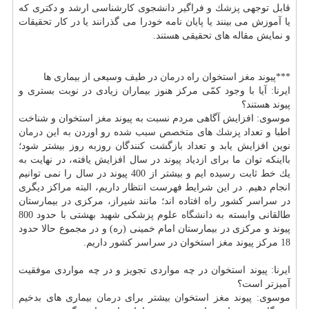
قابل توجهی
پزشك
و فراگیر دانشجوی كارشناسی ارشد و دكتری كه
یا آموزش می بینند یا پایان نامه خودرا می گذرانند یا در كار تحقیقات
و نمایش مقاله های تحقیقی هستند.
***پیوند
مغز
استخوان راه
درمان
در طیف وسیعی از بیماری ها
ایرنا: آیا با وجود كمّی مركز هنوز بیماران زیادی در نوبت بستری و
پیوند هستند؟
موسوی: افزایش آگاهی مردم نسبت به پیوند
مغز
استخوان و شناخت
اطبا و تعداد
پزشك
های
متخصص
سبب شده رو اوردن به این
درمان
نوین افزایش یابد و تعداد بازگشت كنندگان روزبه روز بیشتر شود؛
بااینكه توان ما برای ازدیاد پیوند در سال افزایش یافته، در نهایت به
یك خط ثابت رسیده ایم و بیشتر از 400 پیوند در سال را نمی توانیم
انجام دهیم. در این شرایط فهرست انتظار داریم، البته مراكز دیگری
در سراسر كشور راه افتاده اند؛ مانند شیراز، مركزی در بیمارستان
طالقانی وابسته به
دانشگاه
علوم پزشكی شهید بهشتی با حدود 800
پیوند و مركزی در بیمارستان امام خمینی (ره) و در مجموع حالا حدود
18 مركز پیوند
مغز
استخوان در سراسر كشور داریم.
ایرنا: پیوند استخوان در چه مواردی تجویز و در چه مواردی موفقیت
آمیزتر است؟
موسوی: پیوند
مغز
استخوان بیشتر برای
درمان
بیماری های بدخیم