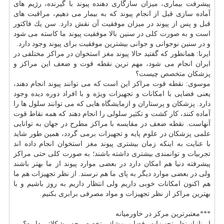
پیشرفت بیماری، میزان سازگاری دهنده پیوند با گیرنده، رژیم های
آماده سازی قبل از انجام پیوند كه به بیمار می دهیم، مراقبت های
قبل و پس از پیوند در میزان موفقیت آن نقش دارد. سن یك فاكتور
است و به صورت كلی در سنین بالا موفقیت پیوند ما كاسته می شود
و در سنین نوجوانی و جوانی بیشترین موفقیت برای پیوند وجود دارد.
ایرنا: همانطور كه گفتید حالا پیوند
مغز
استخوان در مراكز مختلفی در
ایران انجام می شود، مهم ترین نقطه قوت و ضعف این مراكز و
پزشكان
متخصص
چیست؟
موسوی: نقطه قوت مراكز این است كه می توانند پیوند انجام دهند،
یعنی فضایی با امكانات و تجهیزات ویژه و با افراد دوره دیده وجود
دارد. پزشكان و پرستاران و ازمایشگاه هایی كه می توانند سلول ها را
آماده كنند، كار كشت و تكثیر سلولی را انجام دهند كه همه نقاط قوت
آنهاست. نقطه ضعف در مقایسه با مراكز مطرح در جهان به توانایی
علمی پزشكان در علوم پایه و تجهیزات برمی گردد، همین طور شاید
با عنایت به اینكه زمان بیشتری پیوند
مغز
استخوان انجام داده اند
تجربیات و توانمندی بیشتری داشته باشند؛ به صورت كلی حتی مراكز
پیشرفته دنیا هم امكان دارد در بعضی موارد پیوند از ما بهتر باشند
ولی در بعضی موارد دیگر به پای ما هم نرسند. از نظر تجهیزات هم ما
هم اكنون امكانات خوبی داریم ولی انتظار داریم به روز باشیم و با
بهترین مراكز از نظر تجهیزات و مواد مصرفی برابری بكنیم.
***معتبرترین مركز در خاورمیانه
ایرنا: از نظر تجهیزات، فضا و
پزشك
متخصص
چه مشكلاتی دارید؟