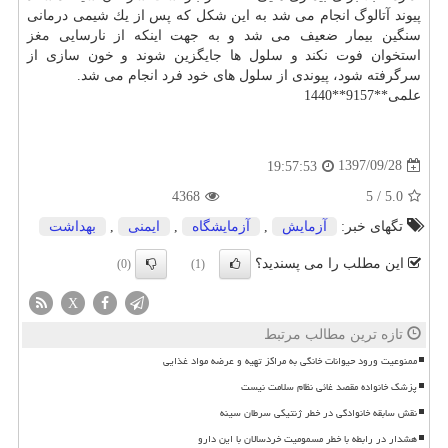
پیوند آتالوگ انجام می شد به این شكل كه پس از یك شیمی درمانی
سنگین بیمار ضعیف می شد و به جهت اینكه از نارسایی
مغز
استخوان فوت نكند و سلول ها جایگزین شوند و خون سازی از
سرگرفته شود، پیوندی از سلول های خود فرد انجام می شد.
علمی**9157**1440
1397/09/28
19:57:53
4368
5
/
5.0
تگهای خبر:
آزمایش
,
آزمایشگاه
,
ایمنی
,
بهداشت
این مطلب را می پسندید؟
(0)
(1)
X
تازه ترین مطالب مرتبط
ممنوعیت ورود حیوانات خانگی به مراکز تهیه و عرضه مواد غذایی
پزشک خانواده مقصد غائی نظام سلامت نیست
نقش سابقه خانوادگی در خطر ژنتیکی سرطان سینه
هشدار در رابطه با خطر مسمومیت خردسالان با این دارو