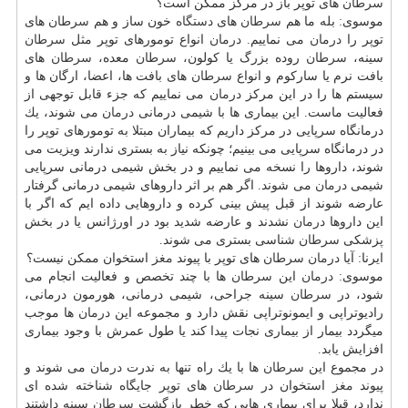
سرطان
های توپر باز در مركز ممكن است؟
موسوی: بله ما هم
سرطان
های
دستگاه
خون ساز و هم
سرطان
های
توپر را
درمان
می نماییم.
درمان
انواع تومورهای توپر مثل
سرطان
سینه،
سرطان
روده بزرگ یا كولون،
سرطان
معده،
سرطان
های
بافت نرم یا ساركوم و انواع
سرطان
های بافت ها، اعضا، ارگان ها و
سیستم ها را در این مركز
درمان
می نماییم كه جزء قابل توجهی از
فعالیت ماست. این بیماری ها با شیمی درمانی
درمان
می شوند، یك
درمانگاه سرپایی در مركز داریم كه بیماران مبتلا به تومورهای توپر را
در درمانگاه سرپایی می بینیم؛ چونكه نیاز به بستری ندارند ویزیت می
شوند، داروها را نسخه می نماییم و در بخش شیمی درمانی سرپایی
شیمی
درمان
می شوند. اگر هم بر اثر داروهای شیمی درمانی گرفتار
عارضه شوند از قبل پیش بینی كرده و داروهایی داده ایم كه اگر با
این داروها
درمان
نشدند و عارضه شدید بود در اورژانس یا در بخش
پزشكی
سرطان
شناسی بستری می شوند.
ایرنا: آیا
درمان
سرطان
های توپر با پیوند
مغز
استخوان ممكن نیست؟
موسوی:
درمان
این
سرطان
ها با چند تخصص و فعالیت انجام می
شود، در
سرطان
سینه جراحی، شیمی درمانی، هورمون درمانی،
رادیوتراپی و ایمونوتراپی نقش دارد و مجموعه این
درمان
ها موجب
میگردد بیمار از بیماری نجات پیدا كند یا طول عمرش با وجود بیماری
افزایش یابد.
در مجموع این
سرطان
ها با یك راه تنها به ندرت
درمان
می شوند و
پیوند
مغز
استخوان در
سرطان
های توپر جایگاه شناخته شده ای
ندارد، قبلا برای بیماری هایی كه خطر بازگشت
سرطان
سینه داشتند