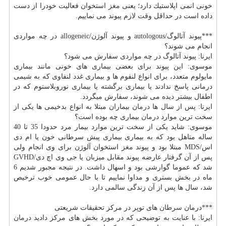
خونی انمی اپلاستیك دارد؛ یعنی
مغز
استخوان فعالیت خودرا از دست
داده است در حداقل وقت لازم پیوند می نماییم.
***پیوند آتالوگ/autologous و پیوند آلوژن/allogeneic در چه مواردی
انجام می شوند؟
ایرنا: پیوند آتالوگ در چه مواردی سفارش می شود؟
موسوی: این پیوند برای بعضی بیماری های خونی مانند بیماری
مایولوم متعدد، برای انواع لنفوم ها و بیماری غدد لنفاوی كه به شیمی
درمانی پاسخ ندادند یا بیماری برگشته یا بیماری نوروبلاستوم كه در
اطفال بیشتر دیده می شوند، سفارش میگردد.
ایرنا: پس از سال ها
درمان
بیماران مبتلا به انواع بدخیمی ها یكی از
سخت ترین موارد
درمان
بیماری چه بوده است؟
موسوی: شاید یكی از سخت ترین موارد بیمار مرد حدودا 35 تا 40
ساله متاهل بود كه به بیماری بیماری پیش سرطانی خون یا ام دی
اس/MDS مبتلا بود و پیوند
مغز
استخوان آلوژن برای وی انجام ولی
پس از آن گرفتار عارضه پیوند مقابل میزبان یا جی وی اچ دی/GVHD
شد كه عموما گوارشی بود و اسهال داشت. در نتیجه مجبور شدیم 6
ماه در بخش بستری و مداوا نماییم تا با حال عمومی خوب ترخیص
شد، سال ها پس از آن زندگی سالمی دارد.
***درمان
سرطان
های توپر در مركز تحقیقات شریعتی
ایرنا: با عنایت به توضیحی كه در مورد بخش های مركز دادید
درمان