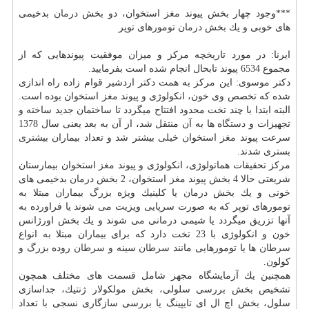
***وجود چهار بخش پیوند
مغز
استخوان، دو بخش
درمان
بدخیمی
های خوبی و یك بخش
درمان
تومورهای توپر
ایرنا: در مورد تاریخچه مركز و میزان موفقیت پیوندهایی كه از
مجموع 6534 پیوند تابحال انجام شده است بفرمایید.
دكتر موسوی: این مركز به همت دكتر اردشیر قوام زاده راه اندازی
شده كه تخصص وی خون، انكولوژی و پیوند
مغز
استخوان بوده است.
البته ابتدا با چند تخت محدود افتتاح میگردد تا ساختمان جدید ساخته و
تجهیزات و
دستگاه
ها به آن منتقل شد، از آن به بعد یعنی سال 1378
سرعت پیوند
مغز
استخوان خیلی بیشتر شد و تعداد بیماران بیشتری
بستری شدند.
مركز تحقیقات هماتولوژی، انكولوژی و پیوند
مغز
استخوان بیمارستان
شریعتی حالا 4 بخش پیوند
مغز
استخوان، 2 بخش
درمان
بدخیمی های
خونی و یك بخش
درمان
یا كلینیك ویژه بزرگ بیماران مبتلا به
تومورهای توپر كه به صورت سرپایی ویزیت می شوند یا فراورده به
آنها تزریق میگردد یا شیمی درمانی می شوند و یك بخش اورژانس
خون و انكولوژی با 23 تخت دارد كه برای بیماران مبتلا به انواع
سرطان
ها یا تومورهایی مانند
سرطان
سینه و
سرطان
روده بزرگ و
كولون.
همچنین یك آزمایشگاه مجهز شامل قسمت های مختلف همچون
تشخیص بخش بررسی سلولی، بخش مولكولار ژنتیك، جداسازی
سلول، بخش اچ ال ای تایپینگ یا بررسی سازگاری نسجی با تعداد