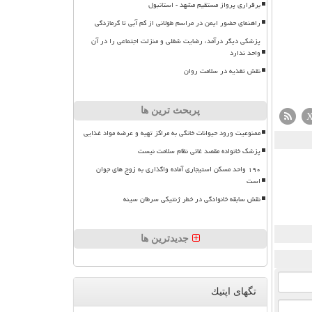
برقراری پرواز مستقیم مشهد - استانبول
راهنمای حضور ایمن در مراسم طولانی از کم آبی تا گرمازدگی
پزشکی دیگر درآمد، رضایت شغلی و منزلت اجتماعی را در آن
واحد ندارد
نقش تغذیه در سلامت روان
پربحث ترین ها
ممنوعیت ورود حیوانات خانگی به مراکز تهیه و عرضه مواد غذایی
پزشک خانواده مقصد غائی نظام سلامت نیست
۱۹۰ واحد مسکن استیجاری آماده واگذاری به زوج های جوان
است
نقش سابقه خانوادگی در خطر ژنتیکی سرطان سینه
جدیدترین ها
تگهای اپتیك