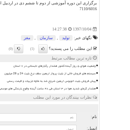
برگزاری این دوره آموزشی از دوم تا ششم دی در اردبیل ادا
7110/6016
1397/10/04
14:27:38
تگهای خبر:
تولید
,
سازمان
,
مغز
این مطلب را می پسندید؟
(0)
(1)
تازه ترین مطالب مرتبط
وضعیت هوای ۵ روز آینده کشور هشدار رگبارهای تابستانی در ۷ استان
سیستم های فروش خالی از بلیت پرواز اربعین سقف نرخ بلیت 24 و 28 میلیون
پیش فروش بلیت اتوبوس اربعین شروع شد به علاوه جزییات و قیمت رسمی
هشدار گرمای شدید هوا در ۳ استان طی ۴۸ ساعت آینده وقوع بارندگی های موسمی
نظرات بینندگان در مورد این مطلب
ن
نام:
ایمیل: