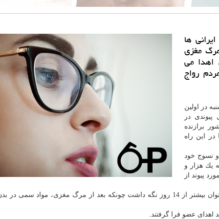
یرانی ها
مرگ مغزی
 نیازمند اهدا می
ردم رواج
به در اولین
پیوندی در
ور برازنده
در این راه
و نسوج خود
ه یك هزار و
رد پیوند از اهدا كننده مرگ مغزی و یك هزار و 100 مورد پیوند از
نجفی زاده اظهار داشت: فرد گرفتار مرگ مغزی را نمی توان بیشتر از 14 روز نگه داشت چونكه بعد از مرگ مغزی، مواد 
 اهدای عضو فرا گرفتند.