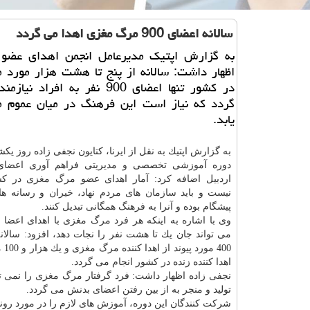
سالانه اعضای 900 مرگ مغزی اهدا می گردد
به گزارش اپتیك مدیرعامل انجمن اهدای عضو ا
اظهار داشت: سالانه از پنج تا هشت هزار مورد 
در كشور تنها اعضای 900 نفر به افراد
گردد كه نیاز است این فرهنگ در میان عموم م
یابد.
به گزارش اپتیك به نقل از ایرنا، كتایون نجفی زاده روز یكشن
دوره آموزشی تخصصی و مدیریتی فراهم آوری اعضای 
اردبیل اضافه كرد: آمار اهدای عضو مرگ مغزی در كش
نیست و باید
سازمان
های مردم نهاد، خیران و رسانه ها 
پیشگام بوده و آنرا به فرهنگ همگانی تبدیل كنند.
وی با اشاره به اینكه هر فرد مرگ مغزی با اهدای اعضا 
می تواند جان یك تا هشت نفر را نجات دهد، افزود: سالان
400 مو
اهدا كننده زنده در كشور انجام می گردد.
تولید و منجر به از بین رفتن اعضای بدنش می گردد.
شركت كنندگان این دوره، آموزش های لازم را در مورد روند