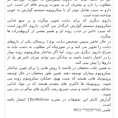
مطلوب را دارد و مصرف آن به صورت وریدی فاقد اثر است. این
دارو
به سبب تعامل موثر آن با میكروبیوم سیستم گوارش به خوبی
شناخته شده است.
داروی دیگری كه برای دیابت تجویز میگردد و بر منبع غذایی
میكروبیوم سیستم گوارش اثرگذار می گذارد، داروی آكاربوز است
كه سبب تاخیر در جذب روده ای و هضم بعضی از كربوهیدرات ها
میگردد.
در حال حاضر سپس تشخیص دیابت نوع 2 پزشكان یكی از داروهای
دیابت را تجویز می كنند و در صورتیكه اثر مطلوب به دست نیاید به
سراغ داروی دیگری می روند. اما اگر ساختار میكروبیوم روده بیمار
را در اختیار داشته باشند به سادگی می توانند میزان تاثیر هر یك از
داروها را پیش بینی كنند.
به همین علت محققان در تلاشند تا روش هایی را برای تعیین ساختار
میكروبیوم بیماران توسعه دهند. همین طور محققان در حال توسعه
پروبیوتیك هایی هستند كه سبب بهبود عملكرد میكروبیوم روده می
شوند. پروبیوتیك ها باكتری های مفیدی هستند كه در مواد غذایی
مختلف وجود داشته و سبب تسریع رشد باكتری های سالم در بدن می
شوند.
گزارش كامل این تحقیقات در نشریه EBioMedicine انتشار یافته
است.
علمی (6)**9259** 9053