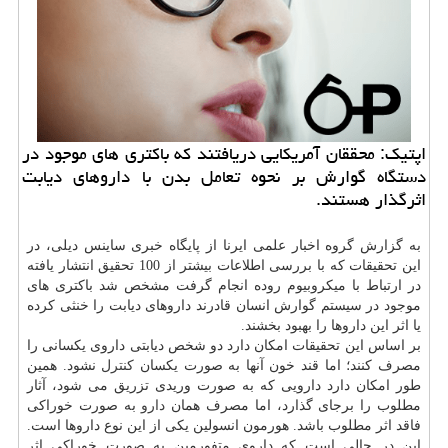
اپتیك: محققان آمریكایی دریافتند كه باكتری های موجود در
دستگاه گوارش بر نحوه تعامل بدن با داروهای دیابت
اثرگذار هستند.
به گزارش گروه اخبار علمی ایرنا از پایگاه خبری ساینس دیلی، در
این تحقیقات كه با بررسی اطلاعات بیشتر از 100 تحقیق انتشار یافته
در ارتباط با میكروبیوم روده انجام گرفت مشخص شد باكتری های
موجود در سیستم گوارش انسان قادرند داروهای دیابت را خنثی كرده
یا اثر این داروها را بهبود بخشند.
بر اساس این تحقیقات امكان دارد دو شخص دیابتی داروی یكسانی را
مصرف كنند؛ اما قند خون آنها به صورت یكسان
كنترل
نشود. همین
طور امكان دارد دارویی كه به صورت وریدی تزریق می شود، آثار
مطلوب را برجای گذارد، اما مصرف همان
دارو
به صورت خوراكی
فاقد اثر مطلوب باشد. هورمون انسولین یكی از این نوع داروها است.
این در حالی است كه داروی متفورمین به صورت خوراكی اثر