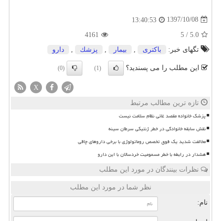
1397/10/08
13:40:53
4161
5
/
5.0
تگهای خبر:
باكتری
,
بیمار
,
پزشك
,
دارو
این مطلب را می پسندید؟
(0)
(1)
X
تازه ترین مطالب مرتبط
پزشک خانواده مقصد غائی نظام سلامت نیست
نقش سابقه خانوادگی در خطر ژنتیکی سرطان سینه
مخالفت شدید یک فوق تخصص روماتولوژی با برخی داروهای چاقی
هشدار در رابطه با خطر مسمومیت خردسالان با این دارو
نظرات بینندگان در مورد این مطلب
نظر شما در مورد این مطلب
نام: