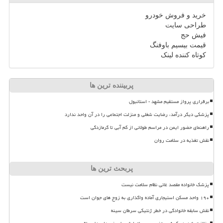
خرید و فروش خودرو
طراحی سایت
فیش حج
قیمت بیسیم باوفنگ
کوتاه کننده لینک
پربیننده ترین ها
برقراری پرواز مستقیم مشهد - استانبول
پزشکی دیگر درآمد، رضایت شغلی و منزلت اجتماعی را در آن واحد ندارد
راهنمای حضور ایمن در مراسم طولانی از کم آبی تا گرمازدگی
نقش تغذیه در سلامت روان
پربحث ترین ها
پزشک خانواده مقصد غائی نظام سلامت نیست
۱۹۰ واحد مسکن استیجاری آماده واگذاری به زوج های جوان است
نقش سابقه خانوادگی در خطر ژنتیکی سرطان سینه