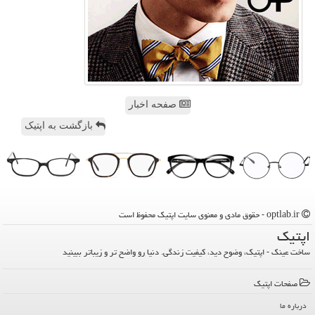
صفحه اخبار
بازگشت به اپتیک
optlab.ir - حقوق مادی و معنوی سایت اپتیك محفوظ است
اپتیك
ساخت عینک - اپتیک، وضوح دید، کیفیت زندگی. دنیا رو واضح تر و زیباتر ببینید
صفحات اپتیك
درباره ما