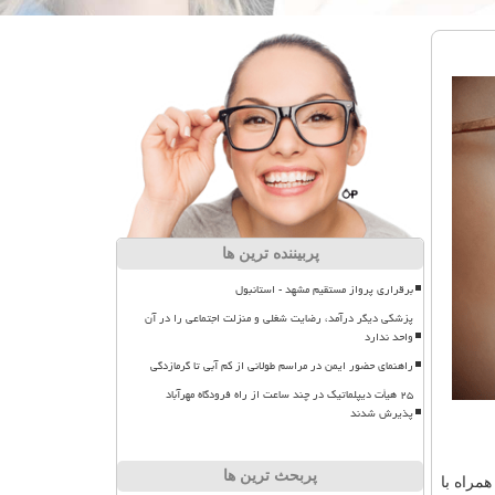
پربیننده ترین ها
برقراری پرواز مستقیم مشهد - استانبول
پزشکی دیگر درآمد، رضایت شغلی و منزلت اجتماعی را در آن
واحد ندارد
راهنمای حضور ایمن در مراسم طولانی از کم آبی تا گرمازدگی
۲۵ هیأت دیپلماتیک در چند ساعت از راه فرودگاه مهرآباد
پذیرش شدند
پربحث ترین ها
مراه با