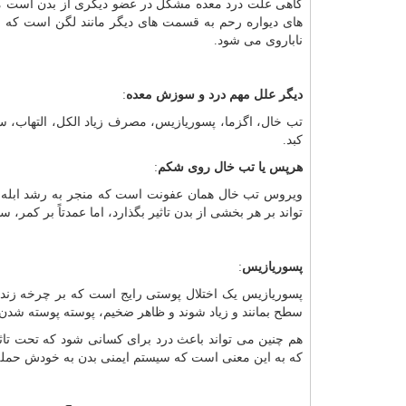
گاهی علت درد معده مشکل در عضو دیگری از بدن است مثل
های دیواره رحم به قسمت های دیگر مانند لگن است که 
ناباروی می شود.
دیگر علل مهم درد و سوزش معده
:
تب خال، اگزما، پسوریازیس، مصرف زیاد الکل، التهاب، سی
کبد.
هرپس یا تب خال روی شکم
:
ویروس تب خال همان عفونت است که منجر به رشد ابله مر
تواند بر هر بخشی از بدن تاثیر بگذارد، اما عمدتاً بر کمر،
پسوریازیس
:
پسوریازیس یک اختلال پوستی رایج است که بر چرخه زن
سطح بمانند و زیاد شوند و ظاهر ضخیم، پوسته پوسته شدن،
هم چنین می تواند باعث درد برای کسانی شود که تحت تاث
که به این معنی است که سیستم ایمنی بدن به خودش حمله 