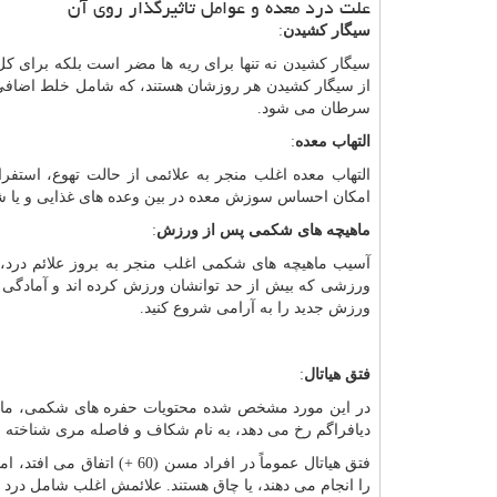
علت درد معده و عوامل تاثیرگذار روی آن
سیگار کشیدن
:
سیگار کشیدن نه تنها برای ریه ها مضر است بلکه برای 
از سیگار کشیدن هر روزشان هستند، که شامل خلط اضاف
سرطان می شود.
التهاب معده
:
التهاب معده اغلب منجر به علائمی از حالت تهوع، اس
امکان احساس سوزش معده در بین وعده های غذایی و یا
ماهیچه های شکمی پس از ورزش
:
آسیب ماهیچه های شکمی اغلب منجر به بروز علائم درد، 
ورزشی که بیش از حد توانشان ورزش کرده اند و آمادگی ج
ورزش جدید را به آرامی شروع کنید.
فتق هیاتال
:
در این مورد مشخص شده محتویات حفره های شکمی، مانند 
دیافراگم رخ می دهد، به نام شکاف و فاصله مری شناخته 
فتق هیاتال عموماً در افراد 
را انجام می دهند، یا چاق هستند. علائمش اغلب شامل در