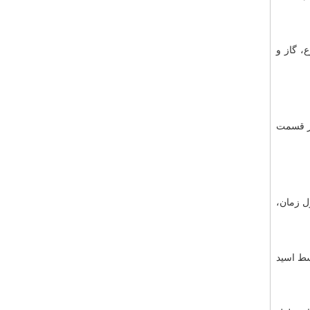
، گاز و
در قسمت
ل زمان،
سط اسید