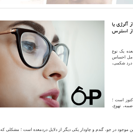
آلرژی یا
از استرس
ده یک نوع
امل احساس
 درد شکمی،
کتوز است ؛
ضمه، تهوع،
ن موجود در جو، گندم و چاودار یکی دیگر از دلایل دردمعده است ؛ مشکلی که ه