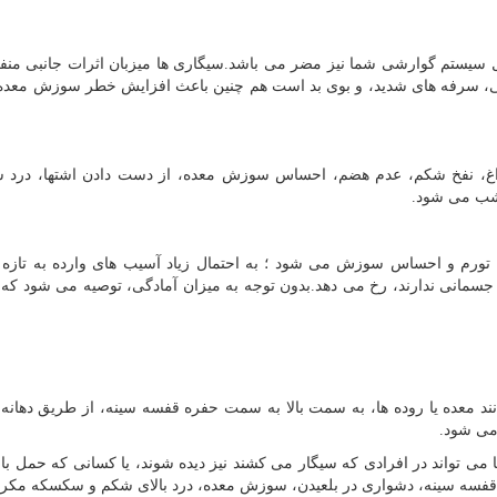
کل سیستم گوارشی شما نیز مضر می باشد.سیگاری ها میزبان اثرات جانبی من
ی، سرفه های شدید، و بوی بد است هم چنین باعث افزایش خطر سوزش معده
تفراغ، نفخ شکم، عدم هضم، احساس سوزش معده، از دست دادن اشتها، درد
 شب می شود.
تورم و احساس سوزش می شود ؛ به احتمال زیاد آسیب های وارده به تازه 
سمانی ندارند، رخ می دهد.بدون توجه به میزان آمادگی، توصیه می شود که 
معده یا روده ها، به سمت بالا به سمت حفره قفسه سینه، از طریق دهانه
می شود.
مسن (60 +) اتفاق می افتد، اما می تواند در افرادی که سیگار می کشند نیز دیده شوند، یا کسانی که حمل
د قفسه سینه، دشواری در بلعیدن، سوزش معده، درد بالای شکم و سکسکه مکر