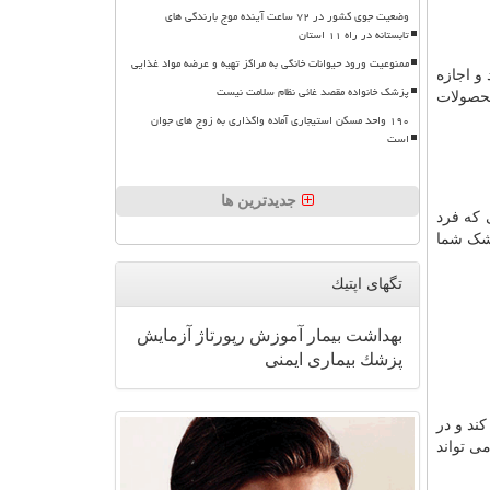
وضعیت جوی کشور در ۷۲ ساعت آینده موج بارندگی های
تابستانه در راه ۱۱ استان
ممنوعیت ورود حیوانات خانگی به مراکز تهیه و عرضه مواد غذایی
و اجازه
پزشک خانواده مقصد غائی نظام سلامت نیست
محصولات
۱۹۰ واحد مسکن استیجاری آماده واگذاری به زوج های جوان
است
جدیدترین ها
 که فرد
زشک شما
تگهای اپتیك
بهداشت
بیمار
آموزش
رپورتاژ
آزمایش
پزشك
بیماری
ایمنی
ند و در
ی تواند