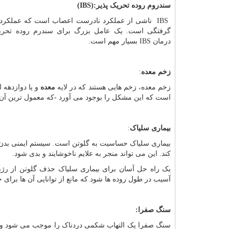
سندروم روده تحریک پذیر
(IBS):
IBS
ناشی از عملکرد نادرست اعصاب است که عملکرد و 
گرفتگی است. یک عامل بزرگ برای سندرم روده تحریک
درمان
IBS
بسیار مهم است.
زخم معده
:
زخم معده، زخم هایی هستند که در لایه
معده
و یا دوازدهه 
است که این مشکل را بوجود می آورد -که معمول ترین آن 
بیماری سلیاک
:
بیماری سلیاک حساسیت به گلوتن است. سیستم ایمنی بدن، 
کند. این می تواند منجر به علایم ناخوشایند و بدی شود.
یک راه حل آسان برای بیماری سلیاک حذف گلوتن از رژیم
آسیب در طول روده ها شود که مانع از توانایی آن ها برا
سنگ صفرا:
سنگ صفرا یک التهاب شکمی دردناک را موجب می شود و یکی