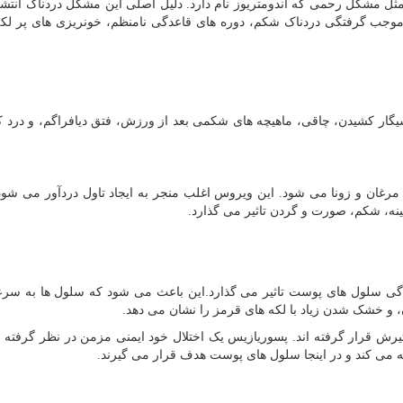
 مشکل رحمی که اندومتریوز نام دارد. دلیل اصلی این مشکل دردناک انتش
موجب گرفتگی دردناک شکم، دوره های قاعدگی نامنظم، خونریزی های پر لک
گار کشیدن، چاقی، ماهیچه های شکمی بعد از ورزش، فتق دیافراگم، و درد کلی
غان و زونا می شود. این ویروس اغلب منجر به ایجاد تاول دردآور می شو
 سینه، شکم، صورت و گردن تاثیر می گذارد.
دگی سلول های پوست تاثیر می گذارد.این باعث می شود که سلول ها به س
 و خشک شدن زیاد با لکه های قرمز را نشان می دهد.
یرش قرار گرفته اند. پسوریازیس یک اختلال خود ایمنی مزمن در نظر گرفته
می کند و در اینجا سلول های پوست هدف قرار می گیرند.