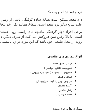
درد مقعد نشانه چیست؟
درد مقعد ممکن است نشانهٔ ساده کوفتگی ناشی از زمین 
علت شایع دیگر درد
مقعد
است. شقاق همانند یک زخم تبخا
برخی افراد دچار گرفتگی ماهیچه های راست روده هستند ک
است، با بالا رفتن سن فروکش می کند. از طرف دیگر، درد
روده از محل طبیعی خود باشد که این مورد در زنان مسنی ک
انواع بیماری های مقعدی:
درد بی دلیل مقعد
هموروئید داخلی ( بواسیر )
هموروئید ترومبوزه ( هموروئید بیرونی )
شقاق یا فیشر
سینوس مویی یا کیست پیلونیدال
آبسه مقعدی
زگیل تناسلی
مقعد خارش دار
بیماری ها و درد مقعد