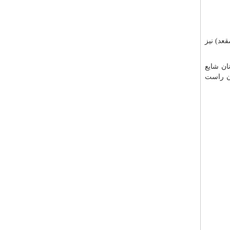
عد) نیز
ان شایع
دن راست