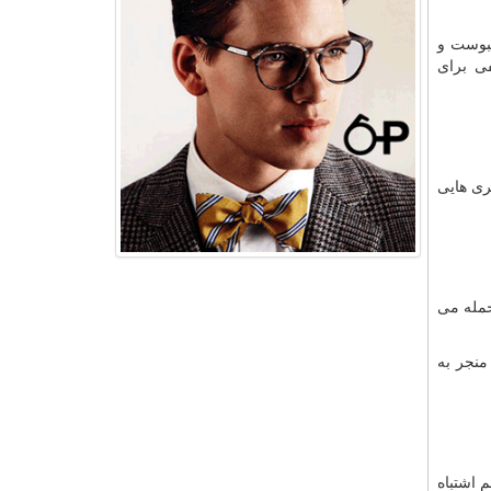
یبوست و
ی برای
ری هایی
حمله می
منجر به
 اشتباه