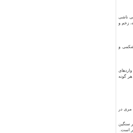
فی ناشی
، زخم و
 شکمی و
واردهای
هر گونه
 مری در
 بار سنگین
ر است.