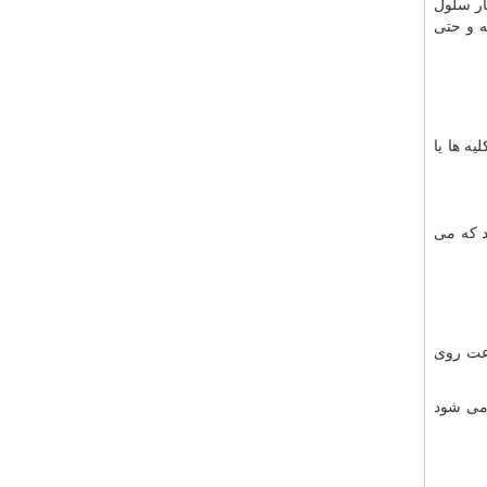
ار سلول
ه و حتی
ه ها یا
د که می
رعت روی
 می شود