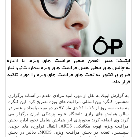
اپتیك: دبیر انجمن علمی مراقبت های ویژه، با اشاره
به چالش های فعلی بخش مراقبت های ویژه بیمارستانی، نیاز
ضروری كشور به تخت های مراقبت های ویژه را مورد تاكید
قرار داد.
به گزارش اپتیك به نقل از مهر، امید مرادی مقدم در آستانه برگزاری
ششمین كنگره بین المللی مراقبت های ویژه تصریح كرد: این كنگره
به مدت سه روز از ۱۹ تا ۲۱ دی ماه ۹۷ در دو نوبت بامداد و عصر در
سالن همایش های رازی
دانشگاه
علوم پزشكی ایران برگزار می
گردد.وی اضافه كرد: محورهای این همایش شامل نحوه اداره بخش
مراقبت ویژه، تهویه مكانیكی، ARDS، انتقال فراورده های خونی،
سپسیس، تغذیه در بخش مراقبت ویژه، MODS، دیالیز در بخش