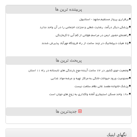
پربیننده ترین ها
برقراری پرواز مستقیم مشهد - استانبول
پزشکی دیگر درآمد، رضایت شغلی و منزلت اجتماعی را در آن واحد ندارد
راهنمای حضور ایمن در مراسم طولانی از کم آبی تا گرمازدگی
۲۵ هیأت دیپلماتیک در چند ساعت از راه فرودگاه مهرآباد پذیرش شدند
پربحث ترین ها
وضعیت جوی کشور در ۷۲ ساعت آینده موج بارندگی های تابستانه در راه ۱۱ استان
ممنوعیت ورود حیوانات خانگی به مراکز تهیه و عرضه مواد غذایی
پزشک خانواده مقصد غائی نظام سلامت نیست
۱۹۰ واحد مسکن استیجاری آماده واگذاری به زوج های جوان است
جدیدترین ها
تگهای اپتیك