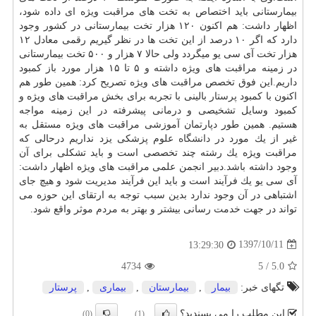
بیمارستانی باید اختصاص به تخت های مراقبت ویژه ای داده شود،
اظهار داشت: هم اكنون ۱۲۰ هزار تخت بیمارستانی در كشور وجود
دارد كه اگر ۱۰ درصد از این تخت ها در نظر گیریم رقمی معادل ۱۲
هزار تخت آی سی یو میگردد ولی حالا ۷ هزار و ۵۰۰ تخت بیمارستانی
در زمینه مراقبت های ویژه داشته و ۵ تا ۱۵ هزار مورد باز كمبود
داریم.این فوق تخصص مراقبت های ویژه تصریح كرد: همین طور هم
اكنون با كمبود
پرستار
بالینی با تجربه برای بخش مراقبت های ویژه و
كمبود وسایل تشخیصی و درمانی پیشرفته در این زمینه مواجه
هستیم. همین طور دپارتمان آموزشی مراقبت های ویژه مستقل به
غیر از یك مورد در
دانشگاه
علوم پزشكی یزد نداریم درحالی كه
مراقبت ویژه یك رشته چند تخصصی است و باید تشكلی برای آن
وجود داشته باشد.دبیر انجمن علمی مراقبت های ویژه اظهار داشت:
آی سی یو یك فرآیند است و باید این فرآیند مدیریت شود و هیچ جای
اشتباهی در آن وجود ندارد بدین سبب توجه به ارتقای این حوزه می
تواند در جهت خدمت رسانی بیشتر و بهتر به مردم موثر واقع شود.
1397/10/11
13:29:30
4734
5
/
5.0
تگهای خبر:
بیمار
,
بیمارستان
,
بیماری
,
پرستار
این مطلب را می پسندید؟
(0)
(1)