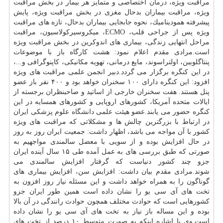
مراقبت ویژه،
درمان
اختصاصی و متمایز هر بیمار در بخش مراقبت
ویژه، مراقبت بیماران بدحال مغزی در بخش مراقبت ویژه، پایش
پیشرفته همودینامیك، نحوه جابجایی بیماران بدحال، تازه های مراقبت
ویژه پس از جراحی قلب، ECMO، میكروسیركولاسیون، مراقبت
مراحل انتهایی زندگی، بیماری های اندوكرین در بخش مراقبت ویژه
است.مرادی مقدم اعلام نمود: هشت كارگاه باز با موضوعات
پنتاگلوبین، اولتراسوند، مایع درمانی، تهویه مكانیكی، كاپنوگرافی و...،
در این كنگره برگزار می گردد.دبیر انجمن علمی مراقبت های ویژه
افزود: این كنگره دارای ۱۰۰ سخنران خواهد بود و ۴۰۰ نفر باز عضو
پنل هستند. هفت سخنران خارجی از اساتید و صاحبنظران برجسته از
ایالات متحده آمریكا، كشورهای اروپایی و كشورهای همسایه در این
كنگره حضور می یابند.عضو هیئت علمی
دانشگاه
علوم پزشكی ایران
در ارتباط با بزرگترین چالش ها و مشكلاتی كه مراقبت های ویژه
كشور با آن مواجه می باشد، اظهار داشت: جمعیت ایران روز به روز
در حال افزایش بوده و از سویی با معضل سالمندی مواجهیم به
صورتی كه طبق بررسی های به عمل آمده طی ۱۵ سال آینده ایران
جزو چند كشور دنیاست كه گرفتار افزایش سالمندی می
شوند.مرادی مقدم بیان داشت: افزایش سن، افزایش بیماری های
گوناگون را به همراه خواهد داشت و این مسئله نیاز روز افزون به
تخت های آی سی یو را نشان داده است همین طور ایران جزو
كشورهایی است كه حوادث مختلف همچون حوادث رانندگی در آن بالا
بوده و این مساله باز نیاز به تخت های آی سی یو را نشان داده
است.وی با اشاره اینكه به صورت متوسط ۱۰ درصد از تخت های