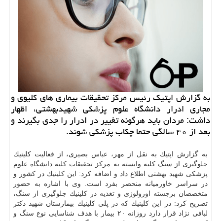
به گزارش اپتیك رئیس مركز تحقیقات بیماری های كلیوی و
مجاری ادرار دانشگاه علوم پزشكی شهیدبهشتی، اظهار
داشت: مردان باید هرگونه تغییر در ادرار را جدی بگیرند و
بعد از ۴۰ سالگی حتما چكاب پزشكی شوند.
به گزارش اپتیك به نقل از مهر، عباس بصیری، از فعالیت كلینیك
جلوگیری از سنگ كلیه وابسته به مركز تحقیقات كلیه
دانشگاه
علوم
پزشكی شهید بهشتی اطلاع داد و اضافه كرد: این كلینیك در كشور و
در سراسر خاورمیانه منحصر بفرد است. وی با اشاره به حضور
متخصصان برجسته اورولوژی و تغذیه در كلینیك جلوگیری از سنگ،
تصریح كرد: در این كلینیك كه در پلی كلینیك بیمارستان شهید دكتر
لبافی نژاد قرار دارد روزانه ۲۰ بیمار با هدف شناسایی نوع سنگ و