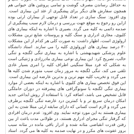
به حداقل رساندن مصرف گوشت و تمامی پروتئین های حیوانی هم
همچون سفارش های دیگر برای پیشگیری از عئد این بیماری است.
وی افزود: سنگ سازی در تعداد قابل توجهی از بیماران ارثی بوده
ازاین رو رجوع به موقع جهت بررسی و
درمان
لازم سبب پیشگیری از
صدمه دائمی به كلیه می گردد. بصیری با اشاره به اینكه بیماری های
كلیوی، مجاری ادراری و سنگ كلیه و پروستات شایع ترین مشكلات
ارولوژی است، اظهار داشت: به صورت كلی هر كدام از این مشكلات
۳۰ درصد بیماری های اورولوژی كلیه را می سازند. استاد
دانشگاه
علوم پزشكی شهیدبهشتی با اشاره به بیماری تنگی لگنچه و تنگی
حالب، تصریح كرد: این بیماری نوعی بیماری مادرزادی و ژنتیكی است
به شكلی كه فرد مبتلا سنگینی اطراف كلیه را امری بسیار عادی
تلقی می كند، تنگی لگنچه به مرور زمان سبب متورم شدن كلیه ها
می گردد و تخریب كلیه مهم ترین و بدترین عارضه این بیماری است.
این فوق تخصص بیماری های كلیوی با اشاره به اینكه بعضی از موارد
بیماری تنگی لگنچه با سونوگرافی های پیشرفته در دوران حاملگی
قابل تشخیص می باشد، اضافه كرد: با استفاده از روش ابداعی جدید
امكان
درمان
سریع تر و با كمترین درد عارضه تنگی لگنچه برطرف
می گردد و لازم است كسانی كه دارای سابقه ارثی مبتلا شدن به این
بیماری هستند به این مورد توجه نمایند. وی افزود: عدم
درمان
افرادی
كه گرفتار تنگی مجرای ادراری هستند، در طولانی مدت باعث از بین
رفتن قدرت انقباضی مثانه شده و ادرار باقی مانده در مثانه سبب
بروز
عفونت
های مكرر و در نهایت صدمه به كلیه ها می گردد. استاد