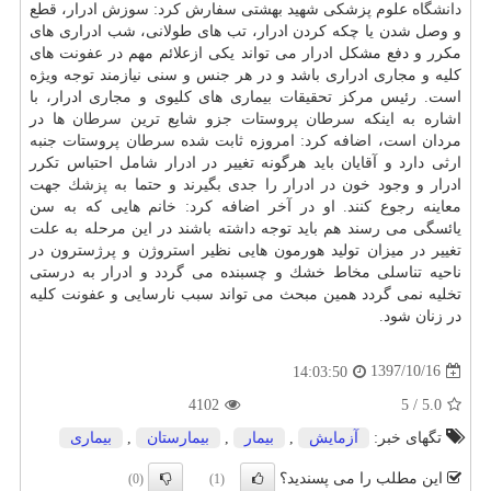
دانشگاه
علوم پزشكی شهید بهشتی سفارش كرد: سوزش ادرار، قطع
و وصل شدن یا چكه كردن ادرار، تب های طولانی، شب ادراری های
مكرر و دفع مشكل ادرار می تواند یكی ازعلائم مهم در
عفونت
های
كلیه و مجاری ادراری باشد و در هر جنس و سنی نیازمند توجه ویژه
است. رئیس مركز تحقیقات بیماری های كلیوی و مجاری ادرار، با
اشاره به اینكه
سرطان
پروستات جزو شایع ترین
سرطان
ها در
مردان است، اضافه كرد: امروزه ثابت شده
سرطان
پروستات جنبه
ارثی دارد و آقایان باید هرگونه تغییر در ادرار شامل احتباس تكرر
ادرار و وجود خون در ادرار را جدی بگیرند و حتما به
پزشك
جهت
معاینه رجوع كنند. او در آخر اضافه كرد: خانم هایی كه به سن
یائسگی می رسند هم باید توجه داشته باشند در این مرحله به علت
تغییر در میزان تولید هورمون هایی نظیر استروژن و پرژسترون در
ناحیه تناسلی مخاط خشك و چسبنده می گردد و ادرار به درستی
تخلیه نمی گردد همین مبحث می تواند سبب نارسایی و
عفونت
كلیه
در زنان شود.
1397/10/16
14:03:50
4102
5
/
5.0
تگهای خبر:
آزمایش
,
بیمار
,
بیمارستان
,
بیماری
این مطلب را می پسندید؟
(0)
(1)