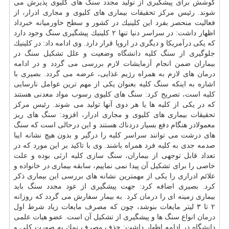
كوشش برای پیشگیری از تولید مجدد سنگ های كلیوی پذیرش می
شوند. رئیس مركز تحقیقات بیماری های كلیوی و مجاری ادرار، از
فعالیت منحصر بفرد این كلینیك در كشور و سطح خاورمیانه خبرداد
اظهار داشت: در سراسر دنیا تنها ۲ كلینیك پیشگیری سنگ وجود دارد
كه یكی درآمریكا و دیگری در اروپا قرار دارد. وی ادامه داد: در كلینیك
جلوگیری از سنگ كلیه
دانشگاه
وضعیت و علل تشكیل سنگ در
بیماران ضمن انجام آزمایشات لازم بررسی می گردد و در ادامه
درمان
های لازم به همراه رژیم غذایی، عرضه می گردد. بصیری با
اشاره به اینكه سنگ كلیه بعنوان یكی از مهم ترین عوامل نارسایی
كلیه است، تصریح كرد: سنگ های كلیوی رسوب مواد معدنی هستند
كه در یكی از كلیه ها یا هر دوی آنها تولید می شوند. رئیس مركز
تحقیقات بیماری های كلیوی و مجاری ادرار، افزود: سنگ های ریز
معمولادر هنگام دفع بسیار دردناك هستند و این درحالی است كه سنگ
های درشت می توانند سراسر كلیه را درگیر و بدون هیچ نشانه ایبا
صدمه جدی به كلیه فرد همراه باشند. وی با تاكید بر این مورد كه در
تعداد قابل توجهی از بیماران، سنگ سازی كلیه ارثی بوده و علت
خاصی را برای تشكیل آن پیدا نمی نماییم، سابقه بیماری در خانواده و
علائم ادراری را یكی از مهمترین نشانه های بررسی این بیماری ذكر
كرد. بصیری اضافه كرد: جهت پیشگیری از عود مجدد سنگ باید
بیماری زمینه ای را
درمان
كرد. به بیمار سفارش می گردد كه روزانه
۲ تا ۳ لیتر مایعات بنوشد، چون كه مصرف مایعات زیاد شرط اول
درمان
انواع سنگ ها و پیشگیری از تشكیل آن است. عضو هیات علمی
دانشگاه
در ادامه اظهار داشت: حذف مصرف نمك به صورت كلی و