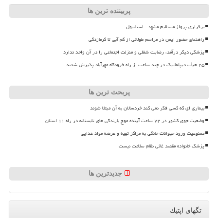
پربیننده ترین ها
برقراری پرواز مستقیم مشهد - استانبول
راهنمای حضور ایمن در مراسم طولانی از کم آبی تا گرمازدگی
پزشکی دیگر درآمد، رضایت شغلی و منزلت اجتماعی را در آن واحد ندارد
۲۵ هیأت دیپلماتیک در چند ساعت از راه فرودگاه مهرآباد پذیرش شدند
پربحث ترین ها
بیماری ای که کسی فکر نمی کند خردسالان به آن مبتلا شوند
وضعیت جوی کشور در ۷۲ ساعت آینده موج بارندگی های تابستانه در راه ۱۱ استان
ممنوعیت ورود حیوانات خانگی به مراکز تهیه و عرضه مواد غذایی
پزشک خانواده مقصد غائی نظام سلامت نیست
جدیدترین ها
تگهای اپتیك