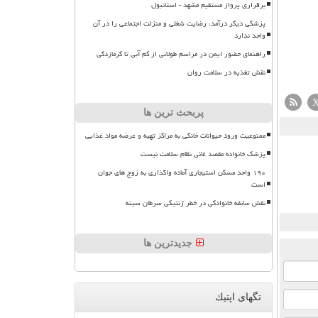
برقراری پرواز مستقیم مشهد - استانبول
پزشکی دیگر درآمد، رضایت شغلی و منزلت اجتماعی را در آن
واحد ندارد
راهنمای حضور ایمن در مراسم طولانی از کم آبی تا گرمازدگی
نقش تغذیه در سلامت روان
پربحث ترین ها
ممنوعیت ورود حیوانات خانگی به مراکز تهیه و عرضه مواد غذایی
پزشک خانواده مقصد غائی نظام سلامت نیست
۱۹۰ واحد مسکن استیجاری آماده واگذاری به زوج های جوان
است
نقش سابقه خانوادگی در خطر ژنتیکی سرطان سینه
جدیدترین ها
تگهای اپتیك