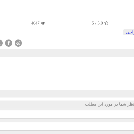
4647
5
/
5.0
احی
X
ظر شما در مورد این مطلب