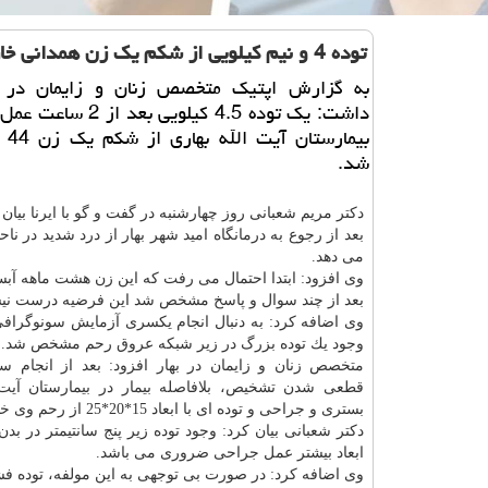
توده 4 و نیم كیلویی از شكم یك زن همدانی خارج شد
به گزارش اپتیك متخصص زنان و زایمان در به
داشت: یك توده 4.5 كیلویی بعد
بیمار
شد.
دكتر مریم شعبانی روز چهارشنبه در گفت و گو با ایرنا بیان 
بعد از رجوع به درمانگاه امید شهر بهار از درد شدید در نا
می دهد.
وی افزود: ابتدا احتمال می رفت كه این زن هشت ماهه آبس
بعد از چند سوال و پاسخ مشخص شد این فرضیه درست نی
وی اضافه كرد: به دنبال انجام یكسری آزمایش سونوگرافی 
وجود یك توده بزرگ در زیر شبكه عروق رحم مشخص شد.
متخصص زنان و زایمان در بهار افزود: بعد از انجام س
قطعی شدن تشخیص، بلافاصله بیمار در بیمارستان آیت 
بستری و جراحی و توده ای با ابعاد 15*20*25 از رحم وی خارج شد.
دكتر شعبانی بیان كرد: وجود توده زیر پنج سانتیمتر در بدن
ابعاد بیشتر عمل جراحی ضروری می باشد.
وی اضافه كرد: در صورت بی توجهی به این مولفه، توده فشا