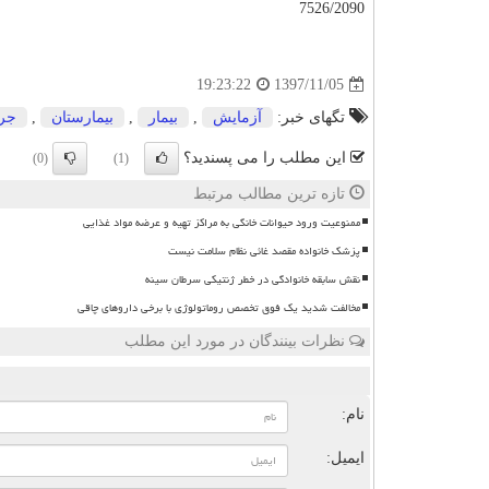
7526/2090
1397/11/05
19:23:22
تگهای خبر:
آزمایش
,
بیمار
,
بیمارستان
,
جر
این مطلب را می پسندید؟
(0)
(1)
تازه ترین مطالب مرتبط
ممنوعیت ورود حیوانات خانگی به مراکز تهیه و عرضه مواد غذایی
پزشک خانواده مقصد غائی نظام سلامت نیست
نقش سابقه خانوادگی در خطر ژنتیکی سرطان سینه
مخالفت شدید یک فوق تخصص روماتولوژی با برخی داروهای چاقی
نظرات بینندگان در مورد این مطلب
ن
نام:
ایمیل: