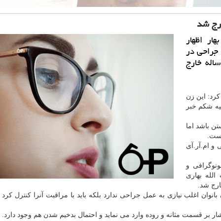
ار اظهار
 از 2 ساعت عمل جراحی در
ستان آیت الله بهاری از شكم یك زن 44 ساله خارج
كرد: این زن
حیه شكم خبر
تن باشد اما
ست.
و ام.آر.آی
ونوگرافی و
الله بهاری
 بانوان اغلب نیازی به عمل جراحی ندارد بلكه باید با مراقبت آنرا
كنترل
كرد ا
ر بر قسمت مثانه و روده وارد می نماید و احتمال بدخیم شدن هم وجود دارد.