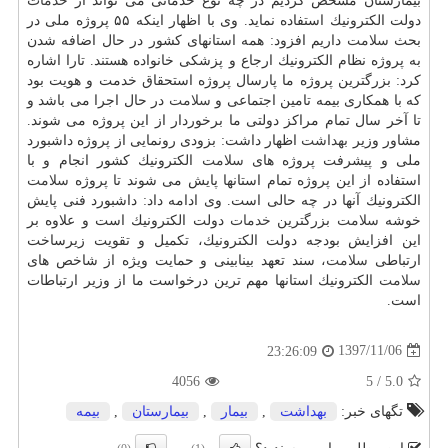
بیمارستان مشخص كردیم در چه نوع خدماتی می تواند از
خدمات
دولت الكترونیك استفاده نماید. وی با اظهار اینكه ۵۵ پروژه ملی در
بحث
سلامت
داریم افزود: همه استانهای كشور در حال اضافه شدن
به پروژه نظام الكترونیك ارجاع و پزشكی خانواده هستند. تارا اشاره
كرد: بزرگترین پروژه ما پارسال پروژه استحقاق خدمت و هویت بود
كه با همكاری بیمه تامین اجتماعی و
سلامت
در حال اجرا می باشد و
تا آخر سال تمام مراكز دولتی ما برخوردار از این پروژه می شوند.
مشاور وزیر
بهداشت
اظهار داشت: بزودی رونمایی از پروژه داشبورد
ملی و پیشرفت پروژه های
سلامت
الكترونیك كشور انجام و با
استفاده از این پروژه تمام استانها پایش می شوند تا پروژه
سلامت
الكترونیك آنها در چه حالی است. وی ادامه داد: داشبورد فنی پایش
خوشه
سلامت
بزرگترین
خدمات
دولت الكترونیك است و علاوه بر
این افزایش بودجه دولت الكترونیك، تكمیل و تقویت زیرساخت
ارتباطی
سلامت
، سند تعهد بینابینی و حمایت ویژه از شاخص های
سلامت
الكترونیك استانها مهم ترین درخواست ما از وزیر ارتباطات
است.
1397/11/06
23:26:09
4056
5
/
5.0
تگهای خبر:
بهداشت
,
بیمار
,
بیمارستان
,
بیمه