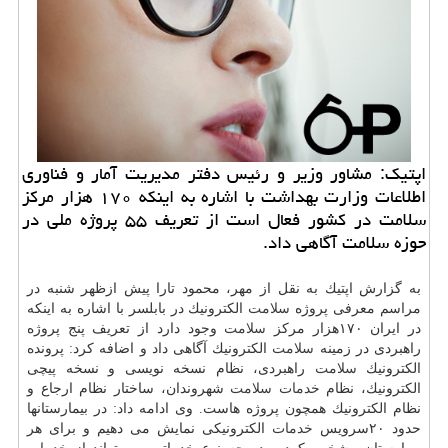
اپتیك: مشاور وزیر و رئیس دفتر مدیریت آمار و فناوری
اطلاعات وزارت بهداشت با اشاره به اینكه ۱۷۰ هزار مركز
سلامت در كشور فعال است از تعریف ۵۵ پروژه ملی در
حوزه سلامت آگاهی داد.
به گزارش اپتیك به نقل از مهر، محمود تارا پیش ازظهر شنبه در
مراسم معرفی پروژه
سلامت
الكترونیك در بابلسر با اشاره به اینكه
در ایران ۱۷۰هزار مركز
سلامت
وجود دارد از تعریف پنج پروژه
راهبردی در زمینه
سلامت
الكترونیك آگاهی داد و اضافه كرد: پرونده
الكترونیك
سلامت
راهبردی، نظام نسخه نویسی و نسخه پیچی
الكترونیك، نظام
خدمات
سلامت
شهروندان، ساختار نظام ارجاع و
نظام الكترونیك همچون پروژه هاست. وی ادامه داد: در بیمارستانها
حدود ۲۰سرویس
خدمات
الكترونیكی نمایش می دهیم و برای هر