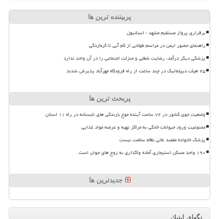
پربیننده ترین ها
برقراری پرواز مستقیم مشهد - استانبول
راهنمای حضور ایمن در مراسم طولانی از کم آبی تا گرمازدگی
پزشکی دیگر درآمد، رضایت شغلی و منزلت اجتماعی را در آن واحد ندارد
۲۵ هیأت دیپلماتیک در چند ساعت از راه فرودگاه مهرآباد پذیرش شدند
پربحث ترین ها
وضعیت جوی کشور در ۷۲ ساعت آینده موج بارندگی های تابستانه در راه ۱۱ استان
ممنوعیت ورود حیوانات خانگی به مراکز تهیه و عرضه مواد غذایی
پزشک خانواده مقصد غائی نظام سلامت نیست
۱۹۰ واحد مسکن استیجاری آماده واگذاری به زوج های جوان است
جدیدترین ها
تگهای اپتیك