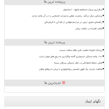
پربیننده ترین ها
برقراری پرواز مستقیم مشهد - استانبول
پزشکی دیگر درآمد، رضایت شغلی و منزلت اجتماعی را در آن واحد ندارد
راهنمای حضور ایمن در مراسم طولانی از کم آبی تا گرمازدگی
نقش تغذیه در سلامت روان
پربحث ترین ها
پزشک خانواده مقصد غائی نظام سلامت نیست
۱۹۰ واحد مسکن استیجاری آماده واگذاری به زوج های جوان است
نقش سابقه خانوادگی در خطر ژنتیکی سرطان سینه
مخالفت شدید یک فوق تخصص روماتولوژی با برخی داروهای چاقی
جدیدترین ها
تگهای اپتیك