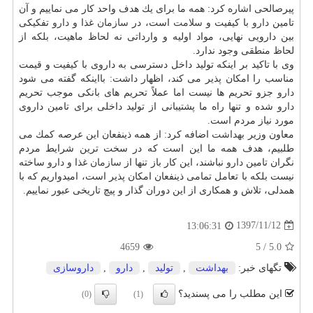
پیرصالحی اشاره كرد: همه ما برای یك هدف واحد كار می نماییم و آن
تامین
دارو
با كیفیت و
سلامت
است، در
سازمان
غذا و
دارو
تفكیكی
بین دارویی نهایی، مواد اولیه و وارداتی نه لحاظ ماهیت، بلكه از
لحاظ منطقی وجود ندارد.
وی با تاكید بر اینكه تولید داخل دسترسی به داروی با كیفیت و قیمت
مناسب را امكان پذیر می كند، اظهار داشت: بااینكه گفته می شود
دارو
جزو تحریم ها نیست اما عملاً تحریم های بانكی موجب تحریم
دارو
شده و تنها راه ما پشتیبانی از تولید داخلی برای تامین داروی
مورد نیاز مردم است.
معاون وزیر
بهداشت
اضافه كرد: از همه ذینفعان این عرصه كمك می
طلبیم، هدف همه ما این است كه در سخت ترین شرایط مردم
نگران تامین
دارو
نباشند، این كار باز تنها از
سازمان
غذا و
دارو
ساخته
نیست بلكه با تعامل تمامی ذینفعان امكان پذیر است، امیدواریم كه با
همدلی، تلاش و همكاری از این دوران گذار و پیچ تاریخی عبور نماییم.
1397/11/12
13:06:31
4659
5
/
5.0
تگهای خبر:
بهداشت
,
تولید
,
دارو
,
داروسازی
این مطلب را می پسندید؟
(0)
(1)