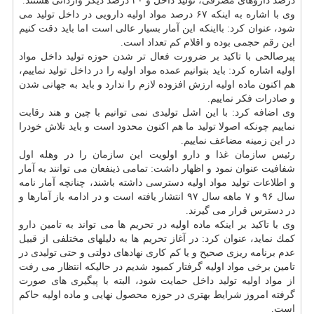
درصد داروهای مصرفی، تولید داخل و ۳۰ درصد دیگر وارداتی هستند.
وی با اشاره به اینكه ۶۷ درصد مواد اولیه دارویی در داخل تولید می
شود، عنوان كرد: بااینكه این آمار بسیار عالی است اما باید دقت كنیم
این رقم حجمی بوده و اقلام كم تعداد است.
پیرصالحی با تاكید بر ضرورت فعال تر شدن حوزه تولید داخل مواد
اولیه اشاره كرد: باید بتوانیم عمده مواد اولیه را در داخل تولید نماییم،
هم اكنون ماده اولیه ارزش افزوده لازم را ندارد و باید به جهانی شدن
و صادرات فكر نماییم.
وی اضافه كرد: با این اشل تولیدی نمی توانیم با چین و هند رقابت
نماییم چونكه اصولا تولید ما هم اكنون محدود است و باید تلاش خودرا
در این زمینه مضاعف نماییم.
رئیس
سازمان
غذا و
دارو
اولویت این
سازمان
را در وهله اول
شفافیت عنوان نمود و اظهار داشت: تمامی ذینفعان می توانند به آمار
و اطلاعات تولید مواد اولیه دسترسی داشته باشند، چنانچه آمار نامه
سال ۹۶ و ۷ ماهه سال ۹۷ انتشار یافته است و در ادامه باز آمارها و
در دسترس قرار می گیرند.
وی با تاكید بر اینكه ماده اولیه در تحریم ها می تواند به تامین
دارو
كمك نماید، عنوان كرد: در آغاز تحریم ها به دلیلهای مختلفی از قبیل
عدم برنامه ریزی صحیح و یا كم كاری نهادهای دولتی و حتی تولیدی در
تامین برخی مواد اولیه گرفتار كمبود شدیم در حالیكه انتظار می رفت
از مواد اولیه تولید داخل حمایت شود، البته با پیگیری های صورت
گرفته امروز شرایط بهتری در حوزه
محصول
نهایی و ماده اولیه حاكم
است.