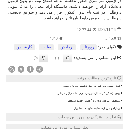
در آزمون سراسری حضور نداشته اند هم امکان ثبت نام بدون آزمون
دانشگاه آزاد را خواهند داشت
.
دانشگاه آزاد معدل را ملاک قبولی
داوطلبان در ثبت نام بدون کنکور قرار می دهد و سوابق تحصیلی
داوطلبان در پذیرش داوطلبان تاثیر خواهد داشت
.
1397/11/18
12:33:44
4840
5
/
5.0
تگهای خبر:
رپورتاژ
,
آزمایش
,
سایت
,
كارشناس
این مطلب را می پسندید؟
(0)
(1)
X
تازه ترین مطالب مرتبط
نقش سابقه خانوادگی در خطر ژنتیکی سرطان سینه
بهبود زندگی خردسالان لوپوس در جلسات مجازی درمانی
تشخیص سرطان دهان با آزمایش جدید مسواک
برقراری پرواز مستقیم مشهد - استانبول
نظرات بینندگان در مورد این مطلب
نظر شما در مورد این مطلب