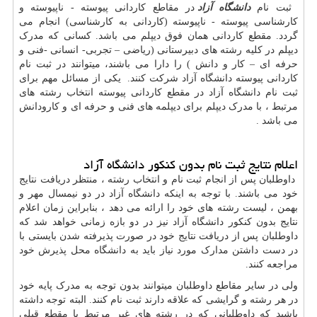
ثبت نام
دانشگاه آزاد
در مقاطع کاردانی پیوسته - ناپیوسته و
کارشناسی پیوسته - ناپیوسته (کاردانی به کارشناسی) انجام می
گردد. مقطع کاردانی همان فوق دیپلم می باشد. کسانی که مدرک
دیپلم در کلیه رشته های دبیرستانی (ریاضی – تجربی- انسانی -فنی و
حرفه ای – کار و دانش ) را دارا می باشند، میتوانند در ثبت نام
کاردانی پیوسته دانشگاه آزاد شرکت کنند. یکی از مسائل مهم برای
ثبت نام دانشگاه آزاد در مقطع کاردانی پیوسته انتخاب رشته های
مرتبط ، با مدرک دیپلم برای دیپلمه های فنی و حرفه ای و کارودانش
می باشد .
اعلام نتایج ثبت نام بدون کنکور دانشگاه آزاد
داوطلبان پس از انجام ثبت نام و انتخاب رشته ، منتظر دریافت نتایج
خود می باشند. با توجه به اینکه دانشگاه آزاد در دو نیمسال مهر و
بهمن ، لیست رشته های خود را ارائه می دهد ، بنابراین زمان اعلام
نتایج بدون کنکور دانشگاه آزاد نیز در دو بازه زمانی خواهد شد که
داوطلبان پس از دریافت نتایج خود در صورت پذیرفته شدن بایستی با
در دست داشتن مدارک مورد نیاز باید به دانشگاه محل پذیرش خود
مراجعه کنند
.
ولی در سایر مقاطع داوطلبان میتوانند بدون توجه به مدرک پایه خود
در هر رشته و گرایشی که علاقه دارند ثبت نام کنند. البته توجه داشته
باشید که داوطلبانی که در رشته های غیر مرتبط با مقطع قبلی