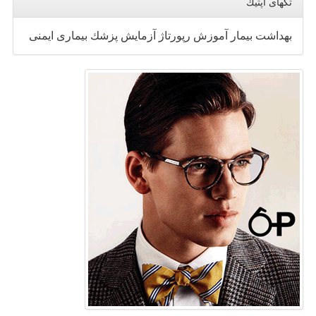
تگهای اپتیك
بهداشت
بیمار
آموزش
رپورتاژ
آزمایش
پزشك
بیماری
ایمنی