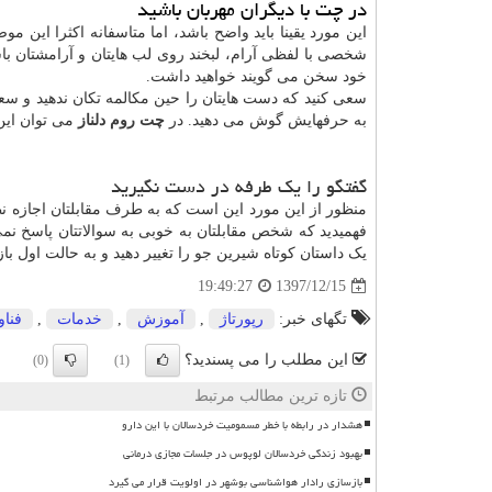
در چت با دیگران مهربان باشید
این مورد یقینا باید واضح باشد، اما متاسفانه اکثرا این
شخصی با لفظی آرام، لبخند روی لب هایتان و آرامشتان 
خود سخن می گویند خواهید داشت.
سعی کنید که دست هایتان را حین مکالمه تکان ندهید و سع
به حرفهایش گوش می دهید. در
چت روم دلناز
می توان این 
گفتگو را یک طرفه در دست نگیرید
منظور از این مورد این است که به طرف مقابلتان اجازه نظ
فهمیدید که شخص مقابلتان به خوبی به سوالاتتان پاسخ ن
یک داستان کوتاه شیرین جو را تغییر دهید و به حالت اول با
1397/12/15
19:49:27
تگهای خبر:
رپورتاژ
,
آموزش
,
خدمات
,
فنا
این مطلب را می پسندید؟
(0)
(1)
تازه ترین مطالب مرتبط
هشدار در رابطه با خطر مسمومیت خردسالان با این دارو
بهبود زندگی خردسالان لوپوس در جلسات مجازی درمانی
بازسازی رادار هواشناسی بوشهر در اولویت قرار می گیرد