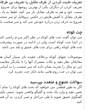
تعریف مثبت کردن از طرف مقابل یا تعریف بی طرفان
تعریف کردن از دیگران یکی از بهترین روشها برای شروع
سمت خود و هم به طرف مقابل باز می کنید. فقط به یاد دا
طرف مقابل یا کفش هایش در عکس پروفایل او سر صحبت را 
شروع به حرف زدن درباره خودش می کند و سر صحبت باز
چت کوتاه
می توان گفت چت های کوتاه در نظر اکثر مردم راضی کنند
در ابتدا چت کوتاه است ولی در ادامه در صورت پیشرفت 
چت های کوتاه راهی برای چت های عمیق و بلند می باشد.
موضوعات چتهای کوتاه برخلاف عقیده تان بسیار آسان هس
مقابلتان نظر دهید و نکات مشترک آنها را با یکدیگر مقایس
این دو مثال را تجربه نشان داده که سر صحبت را به آسانی و
می توان در چت روم هایی مانند
دلناز چت
تجربه کرد.
سوالات متنوع و متعدد بپرسید
اگر به طور قطعی می خواهید که بحث های کوتاه را تمام کنی
تغییر دهید و وارد یک بحث و گفتگو واقعی شوید. سعی نکنی
گفتگوی عمیق شوید با طی مراحل و صبر کردن، به آن قسمت
کنید.