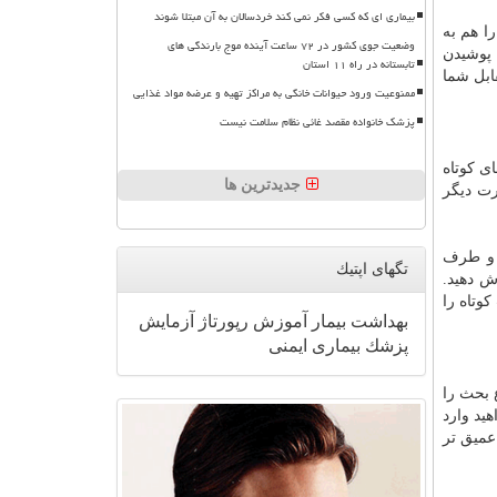
بیماری ای که کسی فکر نمی کند خردسالان به آن مبتلا شوند
ا هم به
وضعیت جوی کشور در ۷۲ ساعت آینده موج بارندگی های
 پوشیدن
تابستانه در راه ۱۱ استان
ابل شما
ممنوعیت ورود حیوانات خانگی به مراکز تهیه و عرضه مواد غذایی
پزشک خانواده مقصد غائی نظام سلامت نیست
ی کوتاه
جدیدترین ها
رت دیگر
ن و طرف
تگهای اپتیك
ش دهید.
کوتاه را
بهداشت
بیمار
آموزش
رپورتاژ
آزمایش
پزشك
بیماری
ایمنی
 بحث را
ید وارد
عمیق تر