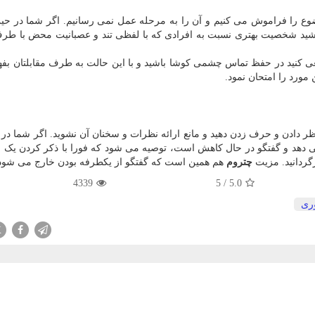
 موضوع را فراموش می کنیم و آن را به مرحله عمل نمی رسانیم. اگر شما در حی
باشید شخصیت بهتری نسبت به افرادی که با لفظی تند و عصبانیت محض با طر
ی کنید در حفظ تماس چشمی کوشا باشید و با این حالت به طرف مقابلتان بفهم
مورد را امتحان نمود.
ر دادن و حرف زدن دهید و مانع ارائه نظرات و سخنان آن نشوید. اگر شما در 
می دهد و گفتگو در حال کاهش است، توصیه می شود که فورا با ذکر کردن یک 
زگردانید. مزیت
چتروم
هم همین است که گفتگو از یکطرفه بودن خارج می شود
4339
5
/
5.0
وری
X