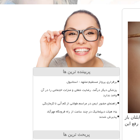
پربیننده ترین ها
برقراری پرواز مستقیم مشهد - استانبول
پزشکی دیگر درآمد، رضایت شغلی و منزلت اجتماعی را در آن
واحد ندارد
راهنمای حضور ایمن در مراسم طولانی از کم آبی تا گرمازدگی
۲۵ هیأت دیپلماتیک در چند ساعت از راه فرودگاه مهرآباد
پذیرش شدند
تان باز
رفع این
پربحث ترین ها