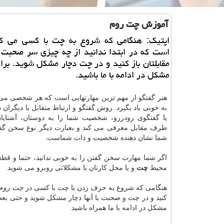
آموزش چت روم
اپتیك: هنگامی كه شروع به چت با كسی می ك
است كه در ابتدا ندانید از چه چیزی سر صحبت ر
مقابلتان باز كنید و در چت دچار مشكل شوید. برا
مشكل در ادامه با ما باشید.
هنر گفتگو از مهم ترین مهارتهایی است که هر شخصی می 
به خوبی یاد بگیرد. روش گفتگو و ارتباط متقابل با دیگران
یا گفتگوی رودررو، شخصیت شما را به دوستان، آشنایا
طرف مقابل معرفی می کند و بعبارت دیگر نوع سخن گف
شما نشان دهنده شخصیت و ذات شماست.
اگر شما مهارت سخن گفتن را به خوبی ندانید، حتما و قطعا
محیط
چت
و یا محل کارتان با مشکلاتی روبرو می شوید.
هنگامی که شروع به حرف زدن یا چت با کسی در
چت روم
کنید و در چت و صحبت با آنها دچار مشکل شوید و حتی بعض
مشکل در ادامه با ما همراه باشید.