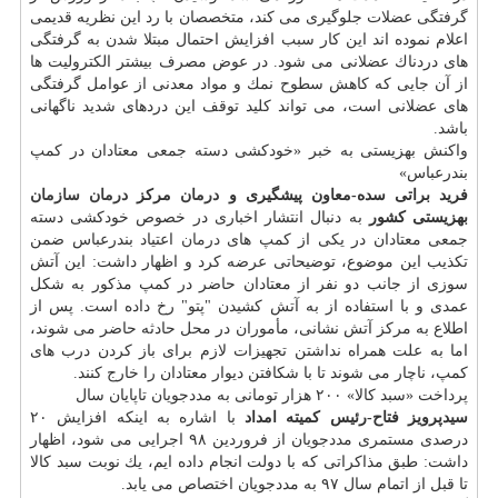
گرفتگی عضلات جلوگیری می كند، متخصصان با رد این نظریه قدیمی
اعلام نموده اند این كار سبب افزایش احتمال مبتلا شدن به گرفتگی
های دردناك عضلانی می شود. در عوض مصرف بیشتر الكترولیت ها
از آن جایی كه كاهش سطوح نمك و مواد معدنی از عوامل گرفتگی
های عضلانی است، می تواند كلید توقف این دردهای شدید ناگهانی
باشد.
واكنش بهزیستی به خبر «خودكشی دسته جمعی معتادان در كمپ
بندرعباس»
فرید براتی سده-معاون پیشگیری و
درمان
مركز
درمان
سازمان
بهزیستی كشور
به دنبال انتشار اخباری در خصوص خودكشی دسته
جمعی معتادان در یكی از كمپ های
درمان
اعتیاد بندرعباس ضمن
تكذیب این موضوع، توضیحاتی عرضه كرد و اظهار داشت: این آتش
سوزی از جانب دو نفر از معتادان حاضر در كمپ مذكور به شكل
عمدی و با استفاده از به آتش كشیدن "پتو" رخ داده است. پس از
اطلاع به مركز آتش نشانی، مأموران در محل حادثه حاضر می شوند،
اما به علت همراه نداشتن تجهیزات لازم برای باز كردن درب های
كمپ، ناچار می شوند تا با شكافتن دیوار معتادان را خارج كنند.
پرداخت «سبد كالا» ۲۰۰ هزار تومانی به مددجویان تاپایان سال
سیدپرویز فتاح-رئیس كمیته امداد
با اشاره به اینكه افزایش ۲۰
درصدی مستمری مددجویان از فروردین ۹۸ اجرایی می شود، اظهار
داشت: طبق مذاكراتی كه با دولت انجام داده ایم، یك نوبت سبد كالا
تا قبل از اتمام سال ۹۷ به مددجویان اختصاص می یابد.