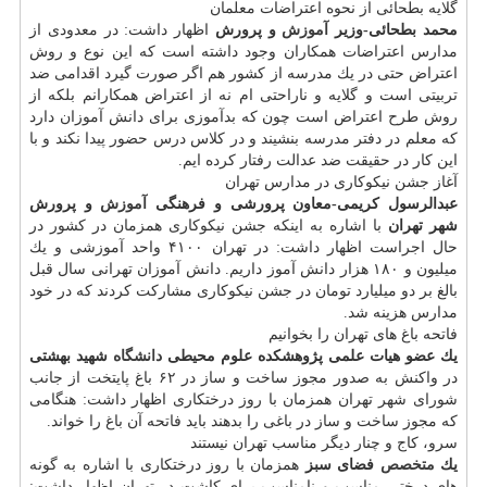
گلایه بطحائی از نحوه اعتراضات معلمان
محمد بطحائی-وزیر
آموزش
و پرورش
اظهار داشت: در معدودی از
مدارس اعتراضات همكاران وجود داشته است كه این نوع و روش
اعتراض حتی در یك مدرسه از كشور هم اگر صورت گیرد اقدامی ضد
تربیتی است و گلایه و ناراحتی ام نه از اعتراض همكارانم بلكه از
روش طرح اعتراض است چون كه بدآموزی برای دانش آموزان دارد
كه معلم در دفتر مدرسه بنشیند و در كلاس درس حضور پیدا نكند و با
این كار در حقیقت ضد عدالت رفتار كرده ایم.
آغاز جشن نیكوكاری در مدارس تهران
عبدالرسول كریمی-معاون پرورشی و فرهنگی
آموزش
و پرورش
شهر تهران
با اشاره به اینكه جشن نیكوكاری همزمان در كشور در
حال اجراست اظهار داشت: در تهران ۴۱۰۰ واحد آموزشی و یك
میلیون و ۱۸۰ هزار دانش آموز داریم. دانش آموزان تهرانی سال قبل
بالغ بر دو میلیارد تومان در جشن نیكوكاری مشاركت كردند كه در خود
مدارس هزینه شد.
فاتحه باغ های تهران را بخوانیم
یك عضو هیات علمی پژوهشكده علوم محیطی
دانشگاه
شهید بهشتی
در واكنش به صدور مجوز ساخت و ساز در ۶۲ باغ پایتخت از جانب
شورای شهر تهران همزمان با روز درختكاری اظهار داشت: هنگامی
كه مجوز ساخت و ساز در باغی را بدهند باید فاتحه آن باغ را خواند.
سرو، كاج و چنار دیگر مناسب تهران نیستند
یك
متخصص
فضای سبز
همزمان با روز درختكاری با اشاره به گونه
های درختی مناسب و نامناسب برای كاشت در تهران اظهار داشت: