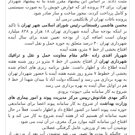
مثبت دادند. ‎بر اساس این پیشنهاد مقرر شده بنا به پیشنهاد شهردار
تهران، برای ۶۲ پرونده ای كه عوارض خویش را به صورت سیستمی
و كامل پرداخت كردند، مجوز ساخت و ساز صادر شود.
پرونده باغات تهران از بلاتكلیفی درمی آید
محسن هاشمی رفسنجانی-رئیس شورای اسلامی شهر تهران
با تاكید
بر اینكه بودجه سال آینده شهرداری تهران ۱۸ هزار و ۸۲۸ میلیارد
تومان است اضافه كرد: از بودجه تعیین شده برای سال آینده
شهرداری تهران ۳۰ درصد متعلق به حوزه حمل و نقل است.
افتتاح بخشی از خط ۷ مترو، هفته آینده
شهریار افندی زاده -قائم مقام معاونت حمل و نقل و ترافیك
شهرداری تهران
از افتتاح بخشی از خط ۷ مترو در روز شنبه هفته
آینده اطلاع داد و اظهار داشت: طبق برنامه ریزی های انجام شده
بخشی از خطوط ۷ مترو روز شنبه هفته آینده با حضور شهردار تهران
به بهره برداری می رسد و ایستگاه دولت آباد تا میدان شهدا از خط ۶
هم در اوایل سال آینده به بهره برداری می رسد.
شروع به كار سامانه ملی «پیوند» بزودی
دكتر مهدی شادنوش-رییس مركز مدیریت پیوند و امور بیماری های
وزارت بهداشت
از شروع به كار سامانه پیوند اعضا برای ساماندهی
حوزه ثبت پیوند اعضا در كشور اطلاع داد و اظهار داشت: فعلاً در حال
تعبیه سامانه ای هستیم كه از هفته آینده شروع به كار می كند و با
افتتاح این سامانه كلیه موارد مرگ مغزی، در آن ثبت می شود.
نوشیدن آب بعد از ورزش، عامل گرفتگی عضلانی
در حالیكه تا مدت ها تصور می شد نوشیدن آب بعد از ورزش از