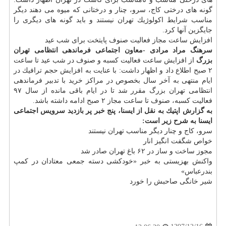
گونه های درختی كاج، سرو، چنار و درختانی كه میوه می دهند دیگر
مناسب شرایط اكولوژیك تهران نیستند و باید گونه های دیگری را
جایگزین آنها كرد.
افزایش ساعت مجاز فعالیت صنوف پایتخت برای شب عید
سرهنگ مراد مرادی -معاون اجتماعی فرماندهی انتظامی تهران
بزرگ
از افزایش ساعت فعالیت كسبه و صنوف در شب عید تا ساعت
۲ صبح اطلاع داد و اظهار داشت: با عنایت به افزایش حجم ترافیك در
ایام منتهی به آخر سال بخصوص در مراكز خرید با تدبیر فرماندهی
انتظامی تهران بزرگ مقرر شد تا در ایام باقی مانده از سال ۹۷
فعالیت كسبه، صنوف تا ساعت مجاز ۲ صبح ادامه داشته باشد.
به گزارش اپتیك به نقل از ایسنا، پنج خبر پر بازدید سرویس اجتماعی
ایسنا به شرح زیر است:
سرو، كاج و چنار دیگر مناسب تهران نیستند
خواص شگفت انگیز انار
مجوز ساخت و ساز در ۶۲ باغ تهران صادر شد
واكنش بهزیستی به خبر «خودكشی دسته جمعی معتادان در كمپ
بندرعباس»
شیر خانگی صاحبش را خورد