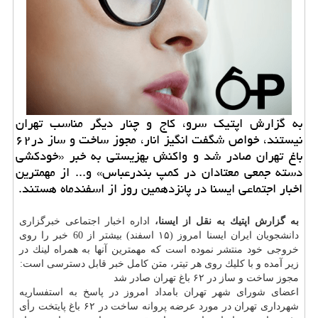
به گزارش اپتیك سرو، كاج و چنار دیگر مناسب تهران
نیستند، خواص شگفت انگیز انار، مجوز ساخت و ساز در۶۲
باغ تهران صادر شد و واكنش بهزیستی به خبر «خودكشی
دسته جمعی معتادان در كمپ بندرعباس» و... از مهمترین
اخبار اجتماعی ایسنا در پانزدهمین روز از اسفندماه هستند.
به گزارش اپتیك به نقل از ایسنا،
اداره اخبار اجتماعی خبرگزاری
دانشجویان ایران ایسنا امروز (۱۵ اسفند) بیشتر از 60 خبر را روی
خروجی خود منتشر نموده است كه مهمترین آنها به همراه لینك در
زیر آمده و با كلیك روی هر تیتر، متن كامل خبر قابل دسترسی است:
مجوز ساخت و ساز در ۶۲ باغ تهران صادر شد
اعضای شورای شهر تهران بامداد امروز در پاسخ به استفساریه
شهرداری تهران در مورد عرضه پروانه ساخت در ۶۲ باغ پایتخت رأی