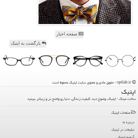
صفحه اخبار
بازگشت به اپتیک
optlab.ir - حقوق مادی و معنوی سایت اپتیك محفوظ است
اپتیك
ساخت عینک - اپتیک، وضوح دید، کیفیت زندگی. دنیا رو واضح تر و زیباتر ببینید
صفحات اپتیك
درباره ما
تبلیغات در اپتیك
آرشیو اپتیك