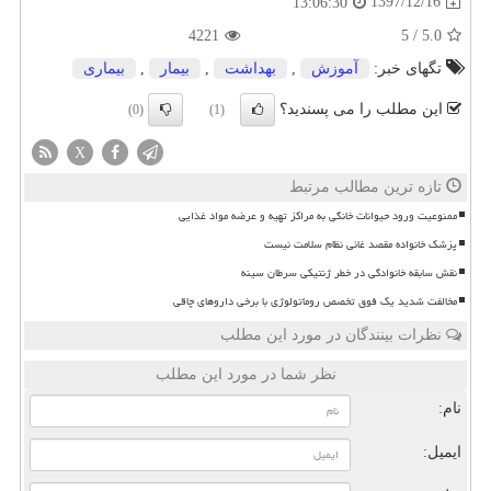
1397/12/16
13:06:30
4221
5
/
5.0
تگهای خبر:
آموزش
,
بهداشت
,
بیمار
,
بیماری
این مطلب را می پسندید؟
(0)
(1)
X
تازه ترین مطالب مرتبط
ممنوعیت ورود حیوانات خانگی به مراکز تهیه و عرضه مواد غذایی
پزشک خانواده مقصد غائی نظام سلامت نیست
نقش سابقه خانوادگی در خطر ژنتیکی سرطان سینه
مخالفت شدید یک فوق تخصص روماتولوژی با برخی داروهای چاقی
نظرات بینندگان در مورد این مطلب
نظر شما در مورد این مطلب
نام:
ایمیل: