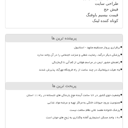
طراحی سایت
فیش حج
قیمت بیسیم باوفنگ
کوتاه کننده لینک
پربیننده ترین ها
برقراری پرواز مستقیم مشهد - استانبول
پزشکی دیگر درآمد، رضایت شغلی و منزلت اجتماعی را در آن واحد ندارد
راهنمای حضور ایمن در مراسم طولانی از کم آبی تا گرمازدگی
۲۵ هیأت دیپلماتیک در چند ساعت از راه فرودگاه مهرآباد پذیرش شدند
پربحث ترین ها
وضعیت جوی کشور در ۷۲ ساعت آینده موج بارندگی های تابستانه در راه ۱۱ استان
ممنوعیت ورود حیوانات خانگی به مراکز تهیه و عرضه مواد غذایی
پزشک خانواده مقصد غائی نظام سلامت نیست
۱۹۰ واحد مسکن استیجاری آماده واگذاری به زوج های جوان است