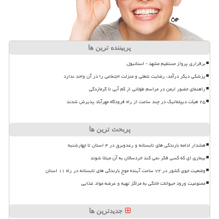
پربیننده ترین ها
برقراری پرواز مستقیم مشهد - استانبول
پزشکی دیگر درآمد، رضایت شغلی و منزلت اجتماعی را در آن واحد ندارد
راهنمای حضور ایمن در مراسم طولانی از کم آبی تا گرمازدگی
۲۵ هیأت دیپلماتیک در چند ساعت از راه فرودگاه مهرآباد پذیرش شدند
پربحث ترین ها
هشدار ادامه بارندگی های تابستانه و رعدوبرق در ۴ استان تا چهارشنبه
بیماری ای که کسی فکر نمی کند خردسالان به آن مبتلا شوند
وضعیت جوی کشور در ۷۲ ساعت آینده موج بارندگی های تابستانه در راه ۱۱ استان
ممنوعیت ورود حیوانات خانگی به مراکز تهیه و عرضه مواد غذایی
جدیدترین ها