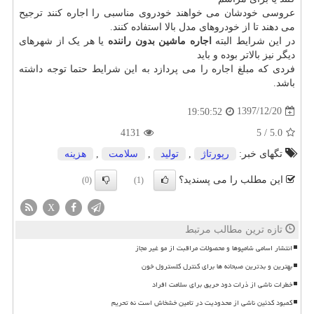
عروسی خودشان می خواهند خودروی مناسبی را اجاره کنند ترجیح
می دهند تا از خودروهای مدل بالا استفاده کنند.
در این شرایط البته
اجاره ماشین بدون راننده
یا هر یک از شهرهای
دیگر نیز بالاتر بوده و باید
فردی که مبلغ اجاره را می پردازد به این شرایط حتما توجه داشته
باشد.
1397/12/20
19:50:52
4131
5
/
5.0
تگهای خبر:
رپورتاژ
,
تولید
,
سلامت
,
هزینه
این مطلب را می پسندید؟
(0)
(1)
X
تازه ترین مطالب مرتبط
انتشار اسامی شامپوها و محصولات مراقبت از مو غیر مجاز
بهترین و بدترین صبحانه ها برای کنترل کلسترول خون
خطرات ناشی از ذرات دود حریق برای سلامت افراد
کمبود کدئین ناشی از محدودیت در تامین خشخاش است نه تحریم