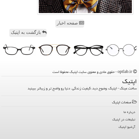
صفحه اخبار
بازگشت به اپتیک
optlab.ir - حقوق مادی و معنوی سایت اپتیك محفوظ است
اپتیك
ساخت عینک - اپتیک، وضوح دید، کیفیت زندگی. دنیا رو واضح تر و زیباتر ببینید
صفحات اپتیك
درباره ما
تبلیغات در اپتیك
آرشیو اپتیك