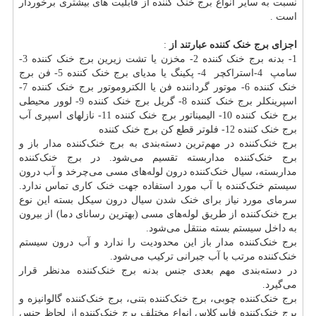
نسبت به سایر انواع برج خنک کننده از قابلیت های بیشتری برخوردار
است .
اجزای برج خنک کننده عبارتند از
:
1- بدنه برج خنک کننده 2- مخزن یا تشت زیرین برج خنک کننده 3-
سامپ 4-استراکچر 4- پکینگ یا مدیای برج خنک کننده 5- فن برج
خنک کننده 6- موتور گرداننده فن یا الکتروموتور برج خنک کننده 7-
اسپرینکلر برج خنک کننده 8- گریل برج خنک کننده 9- لوور محیطی
برج خنک کننده 10- الیمیناتور برج خنک کننده 11- نازلهای اسپری آب
برج خنک کننده 12- فلوتر قطع کن برج خنک کننده
برج خنک‌کننده در مهم‌ترین دسته‌بندی به برج خنک‌کننده مدار باز و
برج خنک‌کننده مداربسته تقسیم می‌شود. در برج خنک‌کننده
مداربسته، سیال خنک‌کننده درون لوله‌های مسی می‌چرخد و آب درون
سیستم خنک‌کننده با آب مورد استفاده جهت خنک کاری تماس ندارد.
سرمای مورد نیاز برای خنک شدن سیال درون سیکل بسته این نوع
برج خنک‌کننده از طریق لوله‌های مسی (بهترین رسانای دما) از بیرون
به داخل سیستم بسته منتقل می‌شود.
برج خنک‌کننده مدار باز این محدودیت را ندارد و آب درون سیستم
خنک‌کننده مرتب با آب جبرانی ترکیب می‌شود.
در دسته‌بندی مهم بعدی جنس بدنه برج خنک‌کننده مدنظر قرار
می‌گیرد.
برج خنک‌کننده چوبی، برج خنک‌کننده بتنی، برج خنک‌کننده گالوانیزه و
برج خنک‌کننده فایبرکلاس انواع مختلف برج خنک‌کننده از لحاظ جنس