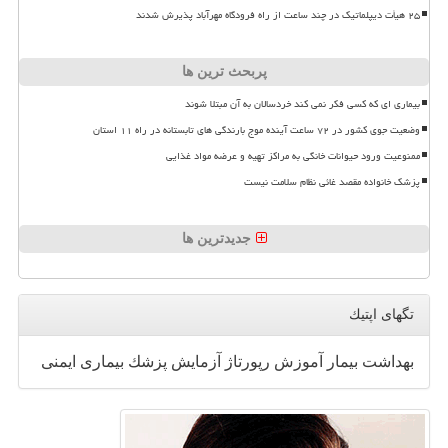
۲۵ هیأت دیپلماتیک در چند ساعت از راه فرودگاه مهرآباد پذیرش شدند
پربحث ترین ها
بیماری ای که کسی فکر نمی کند خردسالان به آن مبتلا شوند
وضعیت جوی کشور در ۷۲ ساعت آینده موج بارندگی های تابستانه در راه ۱۱ استان
ممنوعیت ورود حیوانات خانگی به مراکز تهیه و عرضه مواد غذایی
پزشک خانواده مقصد غائی نظام سلامت نیست
جدیدترین ها
تگهای اپتیك
بهداشت
بیمار
آموزش
رپورتاژ
آزمایش
پزشك
بیماری
ایمنی