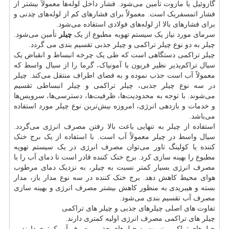
گازوئیل یا مازوت تأمین می‌شود. فشار داخل لوله‌ها معمولاً بیشتر از
فشار اتمسفریک است. معمولاً برای فشارهای کم از لوله‌های چدنی و
برای فشارهای بالا از لوله‌های فولادی استفاده می‌شود.
سرمای مورد نیاز یک سیستم تهویه مطبوع از یک
چیلر
تأمین می‌شود.
چیلر به دو نوع چیلر تراکمی و چیلر جذبی تقسیم بندی می گردد.
چیلر تراکمی دستگاهی است که طی یک چرخه انبساط و انقباض یک
سیال تراکم‌پذیر نظیر فریون یا آمونیاک، گرما را از سیال واسط که
معمولاً آب است جذب نموده و به فضای اطراف منتقل می‌کند. چیلر
در سه نوع چیلر جذبی، چیلر تراکمی و چیلر انبساطی تقسیم
می‌شوند. با توجه به محدودیت‌ها، ظرفیت‌ها، دسترسی‌ها، سرویس‌ها
و خدمات و بازدهی انرژی، امروزه بیش‌ترین نوع چیلر مورد استفاده
می‌باشد.
استفاده از چیلر به تنهایی باعث بالا رفتن مصرف انرژی می‌گردد.
سیال واسط در چیلر معمولاً آب است. با استفاده از یک برج خنک
کننده یا کولینگ تاور می‌توان مصرف انرژی در یک سیستم تهویه
مطبوع را بهینه سازی کرد. برج خنک کننده قادر است تا دمای آب را با
مصرف انرژی بسیار کمتر نسبت به چیلر، به نزدیک دمای مرطوب
هوای محیط کاهش دهد. برج خنک کننده در سه نوع مدار باز، مدار
بسته و هیبریدی به منظور کاهش بیشتر مصرف انرژی و بهینه سازی
مصرف آب تقسیم بندی می‌شود.
تفاوت های اصلی چیلرهای جذبی و چیلر های تراکمی
چیلر های تراکمی مصرف انرژی اولیه کمتری دارند.
چیلرهای تراکمی نسبت به چیلرهای جذبی مصرف آب کمتری دارند.