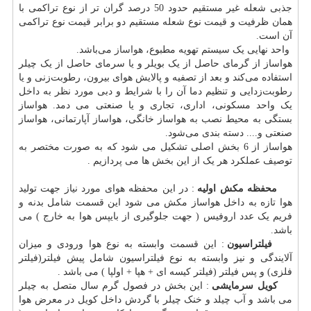
جذبی شعله غیر مستقیم حدود 50 درصد گران تر از نوع تراکمی با
همان ظرفیت و قیمت نوع شعله مستقیم دو برابر قیمت نوع تراکمی
آن است.
واحد نهایی یک سیستم تهویه مطبوع،
هواساز
می‌باشد.
هواساز از گرمای حاصل از یک بویلر و یا سرمای حاصل از یک چیلر
استفاده می‌کند و بعد از تصفیه و پالایش هوای بیرون، رطوبت‌زنی و یا
رطوبت‌زدایی و تنظیم دما آن را با شرایط و دبی مورد نظر به داخل
یک واحد مسکونی، اداری، تجاری و یا صنعتی می دمد. هواساز
بستگی به محیط نصب به هواساز خانگی، هواساز آپارتمانی، هواساز
صنعتی و.... دسته بندی می‌شود.
هواساز از 6 بخش اصلی تشکیل می شود که به صورت مختصر به
توصیف عملکرد هر یک از این بخش ها می پردازیم .
محفظه مکش اولیه
: در این محفظه هوای مورد نیاز جهت تولید
هوا تازه به داخل هواساز مکش می شود این قسمت شامل بدنه و
فریم یک عدد اروفیس ( جهت جلوگیری از بایپس هوا به خارج ) می
باشد.
فیلتراسیون
: این قسمت وابسته به نوع هوا ورودی و میزان
آلایندگی و نیز وابسته به نوع فیلتراسیون شامل پیش فیلتر(فیلتر
فلزی) و پس فیلتر (فیلتر کیسه ای + هپا + اولپا ) می باشد .
کویل سرمایشی
: این بخش در فصول گرم سال متصل به چیلر
می باشد و آب چیلد و خنک چیلر با گردش داخل کویل در معرض هوا