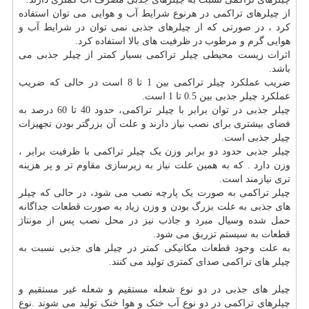
از چیلرهای تراکمی در هرنوع شرایط آب و هوایی می توان استفاده
کرد ، در صورتی که از چیلرهای جذبی نمی توان در شرایط آب و
هوایی گرم و مرطوب در ظرفیت های بالا استفاده کرد.
اثرات زیست محیطی چیلر تراکمی بسیار کمتر از چیلر جذبی می
باشد.
ضریب عملکرد چیلر تراکمی بین 1 تا 8 است در حالی که ضریب
عملکرد چیلر جذبی بین 0.5 تا 1 است.
چیلر جذبی در توان برابر با چیلر تراکمی، حدود 40 تا 60 درصد به
فضای بیشتری برای نصب نیاز دارند و علت آن بزرگتر بودن تجهیزات
چیلر جذبی است.
چیلر جذبی حدود دو برابر وزن یک چیلر تراکمی با ظرفیت برابر ،
وزن دارد . که به همین علت نیاز به زیرسازی مقاوم تر و پر هزینه
تری نیازمند است.
چیلر تراکمی به صورت یک پارچه نصب می شود، در حالی که چیلر
های جذبی به علت بزرگ بودن و وزن زیاد به صورت قطعات جداگانه
حمل شده وسیال مبرد و جاذب نیز در محل نصب پس از مونتاژ
قطعات به سیستم تزریق می شود.
به علت وجود قطعات مکانیکی کمتر در چیلر های جذبی نسبت به
چیلر های تراکمی صدای کمتری تولید می کنند.
چیلر های جذبی در دو نوع شعله مستقیم و شعله غیر مستقیم و
چیلرهای تراکمی در دو نوع آب خنک و هوا خنک تولید می شوند .نوع