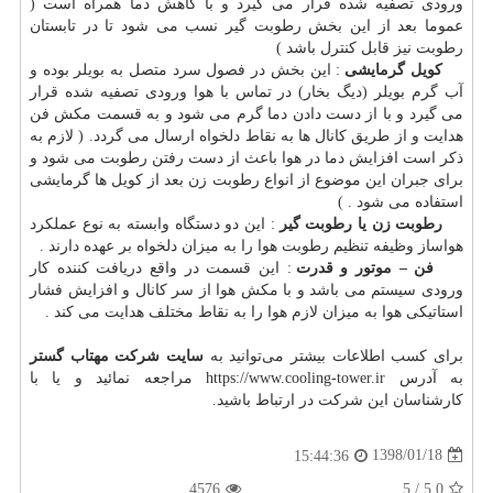
ورودی تصفیه شده قرار می گیرد و با کاهش دما همراه است (
عموما بعد از این بخش رطوبت گیر نسب می شود تا در تابستان
رطوبت نیز قابل کنترل باشد )
کویل گرمایشی
: این بخش در فصول سرد متصل به بویلر بوده و
آب گرم بویلر (دیگ بخار) در تماس با هوا ورودی تصفیه شده قرار
می گیرد و با از دست دادن دما گرم می شود و به قسمت مکش فن
هدایت و از طریق کانال ها به نقاط دلخواه ارسال می گردد. ( لازم به
ذکر است افزایش دما در هوا باعث از دست رفتن رطوبت می شود و
برای جبران این موضوع از انواع رطوبت زن بعد از کویل ها گرمایشی
استفاده می شود . )
رطوبت زن یا رطوبت گیر
: این دو دستگاه وابسته به نوع عملکرد
هواساز وظیفه تنظیم رطوبت هوا را به میزان دلخواه بر عهده دارند .
فن – موتور و قدرت
: این قسمت در واقع دریافت کننده کار
ورودی سیستم می باشد و با مکش هوا از سر کانال و افزایش فشار
استاتیکی هوا به میزان لازم هوا را به نقاط مختلف هدایت می کند .
برای کسب اطلاعات بیشتر می‌توانید به
سایت شرکت مهتاب گستر
به آدرس https://www.cooling-tower.ir مراجعه نمائید و یا با
کارشناسان این شرکت در ارتباط باشید.
1398/01/18
15:44:36
4576
5
/
5.0