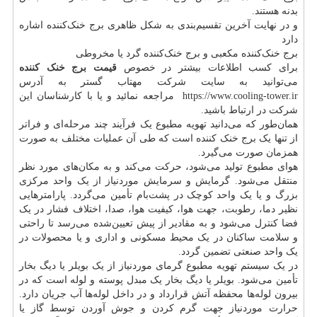
بدنه هستند.
و در نهایت آخرین تقسیم‌بندی به شکل ظاهری برج خنک‌کننده اشاره
دارد
برج خنک‌کننده مکعبی و برج خنک‌کننده گرد یا مخروطی
برای کسب اطلاعات بیشتر در خصوص
قیمت برج خنک کننده
می‌توانید به سایت شرکت مهتاب گستر به آدرس
https://www.cooling-tower.ir مراجعه نمائید و یا با کارشناسان این
شرکت در ارتباط باشید.
همان‌طور که می‌دانید تهویه مطبوع یک فرآیند چند مرحله‌ای و فراتر
از تنها یک برج خنک کننده است که طی آن عملیات مختلف به صورت
همزمان صورت می‌گیرد.
هوای مطبوع تولید می‌شود، حرکت می‌کند و به مکان‌های مورد نظر
منتقل می‌شود. گرمایش و سرمایش موردنیاز از یک واحد مرکزی
بزرگ و یا یک واحد کوچک در پشت‌بام تأمین می‌گردد. پارامترهایی
نظیر دما، رطوبت، جهت هوا، کیفیت هوا، صدا، اختلاف فشار در یک
فضا کنترل می‌شود و به مقادیر از پیش تعیین‌شده می‌رسد تا راحتی
و سلامت ساکنان در یک محیط مسکونی و اداری و یا محصولات در
یک واحد صنعتی تضمین گردد.
در یک سیستم تهویه مطبوع گرمای موردنیاز از یک بویلر یا دیگ بخار
تأمین می‌شود. بویلر یا دیگ بخار یک مبدل پوسته و لوله است که در
بیرون لوله‌ها محفظه آتش قرارداد و در داخل لوله‌ها آب جریان دارد.
حرارت موردنیاز جهت گرم کردن و جوش آوردن توسط گاز یا