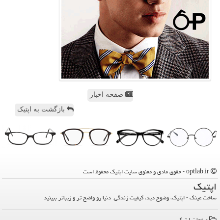
صفحه اخبار
بازگشت به اپتیک
optlab.ir - حقوق مادی و معنوی سایت اپتیك محفوظ است
اپتیك
ساخت عینک - اپتیک، وضوح دید، کیفیت زندگی. دنیا رو واضح تر و زیباتر ببینید
صفحات اپتیك