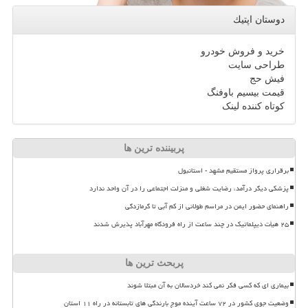
دوستان اپتیك
خرید و فروش خودرو
طراحی سایت
فیش حج
قیمت بیسیم باوفنگ
کوتاه کننده لینک
پربیننده ترین ها
برقراری پرواز مستقیم مشهد - استانبول
پزشکی دیگر درآمد، رضایت شغلی و منزلت اجتماعی را در آن واحد ندارد
راهنمای حضور ایمن در مراسم طولانی از کم آبی تا گرمازدگی
۲۵ هیأت دیپلماتیک در چند ساعت از راه فرودگاه مهرآباد پذیرش شدند
پربحث ترین ها
بیماری ای که کسی فکر نمی کند خردسالان به آن مبتلا شوند
وضعیت جوی کشور در ۷۲ ساعت آینده موج بارندگی های تابستانه در راه ۱۱ استان