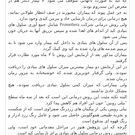
كه كبد به صورت ناگهانی متوقف می شود. ۷ بیمار دیگر هم در
معرض این سندروم بودند.
به جز عمل پیوند كه بیماران مجبورند در صف انتظار طولانی بمانند،
هیچ درمانی برای
درمان
نارسایی حاد و مزمن كبدی وجود ندارد.
ولی روش درمانی شركت Promethera شامل جمع آوری سلول های
بنیادی كبد از اندام های اهدا شده و سپس تزریق آنها به جریان خون
بیمار می شود.
پس از آن سلول های بنیادی به داخل كبد بیمار وارد می شود تا به
ترمیم صدمه های وارد شده به كبد وی كمك گردد.
بیماران مذكور بعد از آزمایش این روش تا ۳ ماه مورد نظارت قرار
گرفتند.
در این آزمایش دو بیمار بیشترین میزان سلول های بنیادی را دریافت
نمودند، ولی گرفتار خونریزی شدند كه خوشبختانه به مرور زمان
درمان
شدند.
ولی بیمارانی كه میزان كمی سلول بنیادی دریافت نمودند، هیچ
مشكل حادی نداشتند.
البته نكته مثبت این روش درمانی این است كه بعد از سه ماه سطح
"بیلی روبین" خون این افراد هم كاهش پیدا كرد.
بیلی روبین یكی از پیگمان های زردرنگ صفراوی است كه از شكست
و تجزیه طبیعی هموگلوبین حاصل می شود و عامل رنگ زرد ادرار و
رنگ قهوه ای مدفوع است.
گرچه كه این پژوهش هنوز در مراحل مقدماتی خود است، ولی
نخستین روش درمانی سلول های بنیادی برای نارسایی كبد است.