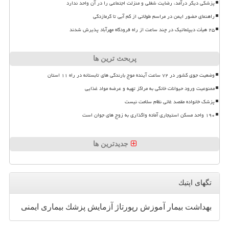
پزشکی دیگر درآمد، رضایت شغلی و منزلت اجتماعی را در آن واحد ندارد
راهنمای حضور ایمن در مراسم طولانی از کم آبی تا گرمازدگی
۲۵ هیأت دیپلماتیک در چند ساعت از راه فرودگاه مهرآباد پذیرش شدند
پربحث ترین ها
وضعیت جوی کشور در ۷۲ ساعت آینده موج بارندگی های تابستانه در راه ۱۱ استان
ممنوعیت ورود حیوانات خانگی به مراکز تهیه و عرضه مواد غذایی
پزشک خانواده مقصد غائی نظام سلامت نیست
۱۹۰ واحد مسکن استیجاری آماده واگذاری به زوج های جوان است
جدیدترین ها
تگهای اپتیك
بهداشت
بیمار
آموزش
رپورتاژ
آزمایش
پزشك
بیماری
ایمنی