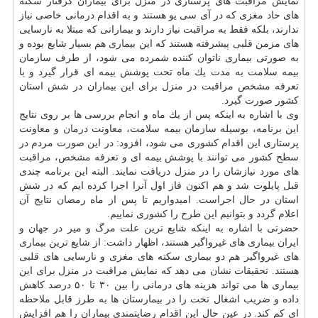
نمایش مراقبت های پرستاری در منزل برای بیماران گرفتار سكته
های حاد مغزی كه در آی سی یو هستند و به اقدام درمانی خاصی نیاز
ندارند، بلكه فقط به مراقبت نیاز دارند و بیمارانی كه مبتلا به نارسایی
های مزمن قلبی پیشرفته هستند كه این بیماری هم بسیار شایع بوده و
به صورتی بیماری ناتوان كننده شمرده می شود، از طرف سازمان
بیمه سلامت به مدت یك ماه تحت پوشش بیمه ای قرار گیرد و با
تعرفه مشخص مراقبت در منزل برای این بیماران در شش استان
كشور صورت گیرد.
وی با اشاره به اینكه پس از یك ماه و انجام بررسی ها بر روی نتایج
این برنامه، بوسیله سازمان بیمه سلامت، معاونت
درمان
و معاونت
پرستاری این اقدام كشوری می شود، افزود: در این صورت مردم در
سطح كشور می توانند با پوشش بیمه ای و تعرفه مشخص، مراقبت
های مورد نیازشان را در منزل دریافت نمایند. البته این برنامه چندی
قبل پایلوت شد و هم اكنون فاز اول آنرا اجرا كرده ایم كه در شش
استان در حال اجراست. امیدواریم تا پس از ماه رمضان نتایج آن
اعلام گردد و بتوانیم این طرح را كشوری نماییم.
حضرتی با اشاره به اینكه شایع ترین علت مرگ و میر در جهان و
ایران بیماری های غیرواگیر هستند، اظهار داشت: از شایع ترین بیماری
های غیرواگیر هم دو بیماری سكته های مغزی و نارسایی های قلبی
هستند. تحقیقات نشان می دهد كه نمایش مراقبت در منزل برای این
بیماری ها می تواند هزینه های درمانی را بین ۳۰ تا ۵۰ درصد كاهش
داده و ضریب اشغال تخت را در بیمارستان ها به طرز قابل ملاحظه
ای كم كند. در عین حال این اقدام رضایتمندی بیماران را هم افزایش