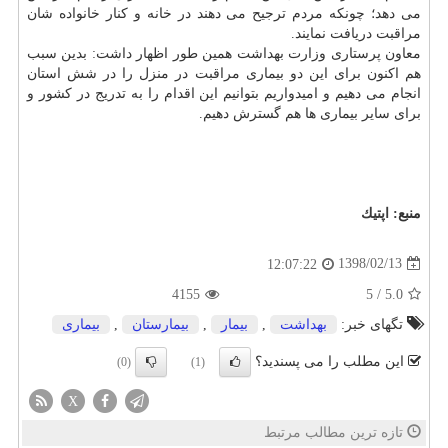
می دهد؛ چونكه مردم ترجیح می دهند در خانه و كنار خانواده شان
مراقبت دریافت نمایند.
معاون پرستاری وزارت بهداشت همین طور اظهار داشت: بدین سبب
هم اكنون برای این دو بیماری مراقبت در منزل را در شش استان
انجام می دهیم و امیدواریم بتوانیم این اقدام را به تدریج در كشور و
برای سایر بیماری ها هم گسترش دهیم.
منبع:
اپتیك
1398/02/13
12:07:22
4155
5
/
5.0
تگهای خبر:
بهداشت
,
بیمار
,
بیمارستان
,
بیماری
این مطلب را می پسندید؟
(0)
(1)
X
تازه ترین مطالب مرتبط