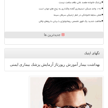
پزشک خانواده مقصد غائی نظام سلامت نیست
۱۹۰ واحد مسکن استیجاری آماده واگذاری به زوج های جوان است
نقش سابقه خانوادگی در خطر ژنتیکی سرطان سینه
مخالفت شدید یک فوق تخصص روماتولوژی با برخی داروهای چاقی
جدیدترین ها
تگهای اپتیك
بهداشت
بیمار
آموزش
رپورتاژ
آزمایش
پزشك
بیماری
ایمنی