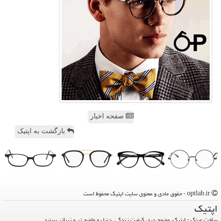
صفحه اخبار
بازگشت به اپتیک
optlab.ir - حقوق مادی و معنوی سایت اپتیك محفوظ است
اپتیك
ساخت عینک - اپتیک، وضوح دید، کیفیت زندگی. دنیا رو واضح تر و زیباتر ببینید