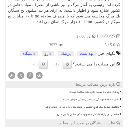
كرده اند. رئیسی به آمار مرگ و میر ناشی از مصرف مواد دخانی در
كشور اشاره نمود و اظهار داشت: به ازای هر یك میلیون نخ سیگار،
یك مرگ محاسبه می شود كه با مصرف سالانه ۵۵ تا ۶۰ میلیارد نخ
سیگار در كشور، ۵۵ تا ۶۰ هزار مرگ اتفاق می افتد.
1398/03/25
17:00:52
3922
5
/
5.0
تگهای خبر:
بهداشت
,
پزشك
,
دارو
,
دانشگاه
این مطلب را می پسندید؟
(0)
(1)
X
تازه ترین مطالب مرتبط
پزشک خانواده مقصد غائی نظام سلامت نیست
نقش سابقه خانوادگی در خطر ژنتیکی سرطان سینه
مخالفت شدید یک فوق تخصص روماتولوژی با برخی داروهای چاقی
هشدار در رابطه با خطر مسمومیت خردسالان با این دارو
نظرات بینندگان در مورد این مطلب