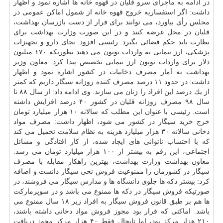
در ادامه به ماجرای سرو قلیان در قهوه خانه ها اشاره نمود و اظهار
داشت: اگر استفساریه خروج قهوه خانه از شمول اماكن عمومی در
مجلس رأی بیاورد، می توانند برای فرار از دست بازرسان بهداشت،
قلیان در محل عرضه كنند و در این صورت وزارت بهداشت برای
نظارت باید حكم قضائی بگیرد. رئیسی افزود: بجای
دارو
و تجهیزات
پزشكی، ارز نیمایی به واردات توتون می دهند بطوریكه ۱۷۰ میلیون
دلار برای واردات توتون ارز نیمایی تخصیص پیدا كرد. معاون وزیر
بهداشت به آمار مصرف دخانیات در كشور اشاره نمود و اظهار
داشت: در حدود ۱۱ درصد مصرف كننده روزانه سیگار داریم كه كمتر
از یك درصد این افراد را زنان می سازند. وی ادامه داد: از سال ۸۸ تا
سال ۹۸ مصرف روزانه قلیان در كشور ۴۰ درصد افزایش داشته
است. رئیسی با عنوان این مطلب كه سالانه ۱۰ هزار میلیارد تومان
خرج خرید سیگار در كشور می شود، اظهار داشت: مصرف مواد
دخانی سالانه ۳۰ هزار میلیارد هزینه به نظام
سلامت
تحمیل می كند
كه با احتساب ناتوانی های ایجاد شده، از كار افتادگی و مسائل
اجتماعی، این رقم به بیشتر از ۱۰۰ هزار میلیارد تومان می رسد.
معاون بهداشت وزارت
بهداشت
، بهترین راهكار مقابله با مصرف
سیگار در كشورمان را ممنوعیت فروش نخی سیگار دانست و اضافه
كرد: بیشتر دكه ها جلوی
دانشگاه
ها و مدارس سیگار می فروشند، در
صورتیكه فروش سیگار در دكه ها ممنوع می باشد و در سوپرماركت
ها هم بر طبق قانون فروش سیگار به افراد زیر ۱۸ سال ممنوع می
باشد. اماكنی كه قرار بود مجوز فروش مواد دخانی داشته باشند،
۲۱۰ هزار مركز بود، اما تابحال فقط ۴۰ هزار مركز مجوز دریافت