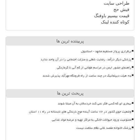
طراحی سایت
فیش حج
قیمت بیسیم باوفنگ
کوتاه کننده لینک
پربیننده ترین ها
برقراری پرواز مستقیم مشهد - استانبول
پزشکی دیگر درآمد، رضایت شغلی و منزلت اجتماعی را در آن واحد ندارد
راهنمای حضور ایمن در مراسم طولانی از کم آبی تا گرمازدگی
۲۵ هیأت دیپلماتیک در چند ساعت از راه فرودگاه مهرآباد پذیرش شدند
پربحث ترین ها
بیماری ای که کسی فکر نمی کند خردسالان به آن مبتلا شوند
وضعیت جوی کشور در ۷۲ ساعت آینده موج بارندگی های تابستانه در راه ۱۱ استان
ممنوعیت ورود حیوانات خانگی به مراکز تهیه و عرضه مواد غذایی
پزشک خانواده مقصد غائی نظام سلامت نیست