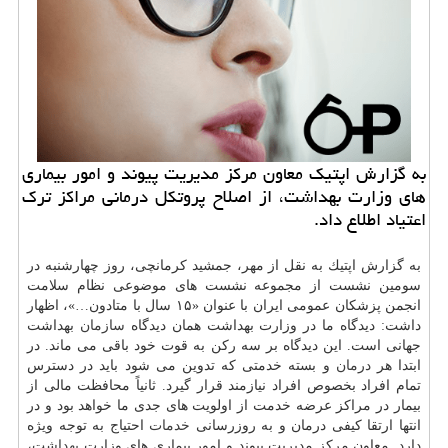
به گزارش اپتیك معاون مركز مدیریت پیوند و امور بیماری
های وزارت بهداشت، از اصلاح پروتكل درمانی مراكز ترك
اعتیاد اطلاع داد.
به گزارش اپتیك به نقل از مهر، جمشید كرمانچی، روز چهارشنبه در
سومین نشست از مجموعه نشست های موضوعی نظام سلامت
انجمن پزشكان عمومی ایران با عنوان «۱۵ سال با متادون…»، اظهار
داشت: دیدگاه ما در وزارت بهداشت همان دیدگاه
سازمان
بهداشت
جهانی است. این دیدگاه بر سه ركن به قوت خود باقی می ماند. در
ابتدا هر
درمان
و بسته خدمتی كه تدوین می شود باید در دسترس
تمام افراد بخصوص افراد نیازمند قرار گیرد. ثانیاً محافظت مالی از
بیمار در مراكز عرضه خدمت از اولویت های جدی ما خواهد بود و در
انتها ارتقا كیفی درمان و به روزرسانی
خدمات
احتیاج به توجه ویژه
دارد. معاون مركز مدیریت پیوند و امور بیماری های وزارت
بهداشت
،