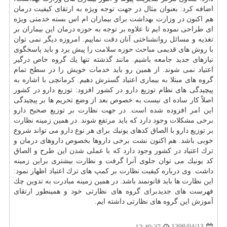
اضافه كرد: بعنوان مثال در جهت توجه ویژه به ارتقای كیفیت درمان
هم اكنون در وزارت بهداشت برای بیماران ام اس بسته خدمتی ویژه
ای طراحی نموده ایم تا علاوه بر توجه به حوزه درمان این بیماران بر
تغذیه و مسائل روانشناختی آنان دقت نماییم. امروزه دیگر نمی توان
با روش های قدیمی مباحث حوزه سلامت را پیش برد و باید پاسخگوی
نیازهای جدید جامعه باشیم. مانند گذشته تنها یك گروه خاص درگیر
اعتیاد نمی شوند. از همین رو باید خدمات خویش را در سطح تمام
گروه های مبتلا به بیماری اعتیاد گسترش دهیم. كرمانچی با اشاره به
پیچیدگی های نظام توزیع
دارو
در كشور افزود: توزیع دارو در كشور
اصلاً كار ساده ای نیست به خصوص بعد از وضع تحریم ها بر پیچیدگی
این امر افزوده شده است. در جهت نظارت بر توزیع صحیح دارو
برخی مشكلات وجود دارد كه باید مرتفع شوند. در همین زمینه نظارت
بر توزیع دارو با الصاق كدهای یونیك برای هر نوع دارو می تواند شروع
خوبی باشد. هم اكنون نشت برخی داروها بخصوص داروهای درمان و
ترك اعتیاد در كشور وجود دارد كه با عملی شدن این طرح و الصاق
كد یونیك می توان جلوی آنرا گرفت و نظارت بیشتری براین زمینه
داشت. وی درباره كیفیت نظارت بر كمپ های ترك اعتیاد اظهار نمود:
این نظارت ها باید قانونمند باشد. در همین زمینه مبادرت به تدوین چك
فهرست های جدیدبرای گروه های نظارتی خود و همینطور ارتقای
آموزش
این گروه های نظارتی داشته ایم.
1398/04/13