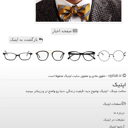
صفحه اخبار
بازگشت به اپتیک
optlab.ir - حقوق مادی و معنوی سایت اپتیك محفوظ است
اپتیك
ساخت عینک - اپتیک، وضوح دید، کیفیت زندگی. دنیا رو واضح تر و زیباتر ببینید
صفحات اپتیك
درباره ما
تبلیغات در اپتیك
آرشیو اپتیك