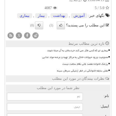
12:49:27
4087
5
/
5.0
تگهای خبر:
آموزش
,
بهداشت
,
بیمار
,
بیماری
این مطلب را می پسندید؟
(0)
(1)
X
تازه ترین مطالب مرتبط
بیماری ای که کسی فکر نمی کند خردسالان به آن مبتلا شوند
ممنوعیت ورود حیوانات خانگی به مراکز تهیه و عرضه مواد غذایی
پزشک خانواده مقصد غائی نظام سلامت نیست
نقش سابقه خانوادگی در خطر ژنتیکی سرطان سینه
نظرات بینندگان در مورد این مطلب
نظر شما در مورد این مطلب
نام:
ایمیل: