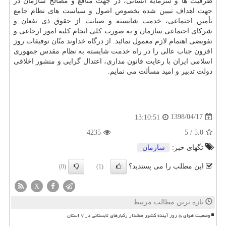
ظرفیت ها و سرمایه انسانی، در جهت منافع و مصالح سازمان در
جهت اهداف تبیین شده بخصوص اصول و سیاست های نظام جامع
تأمین اجتماعی، خدمت شایسته و صیانت از حقوق ذی نفعان و
شركای اجتماعی سازمان و به صورت كلی انجام كلیه امور ارجاعی و
تفویضی اهتمام لازم معمول نمائید. از درگاه خداوند منّان توفیقات روز
افزون جناب عالی را در راه خدمت شایسته به نظام مقدس جمهوری
اسلامی ایران با رعایت قانون مداری، اعتدال گرایی و منشور اخلاقی
دولت تدبیر و امید مسألت می نمایم.
1398/04/17
13:10:51
4235
5
/
5.0
تگهای خبر:
سازمان
این مطلب را می پسندید؟
(0)
(1)
X
تازه ترین مطالب مرتبط
وضعیت هوای ۵ روز آینده کشور هشدار رگبارهای تابستانی در ۷ استان