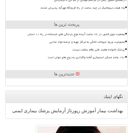
۲۵ هیأت دیپلماتیک در چند ساعت از راه فرودگاه مهرآباد پذیرش شدند
پربحث ترین ها
وضعیت جوی کشور در ۷۲ ساعت آینده موج بارندگی های تابستانه در راه ۱۱ استان
ممنوعیت ورود حیوانات خانگی به مراکز تهیه و عرضه مواد غذایی
پزشک خانواده مقصد غائی نظام سلامت نیست
۱۹۰ واحد مسکن استیجاری آماده واگذاری به زوج های جوان است
جدیدترین ها
تگهای اپتیك
بهداشت
بیمار
آموزش
رپورتاژ
آزمایش
پزشك
بیماری
ایمنی