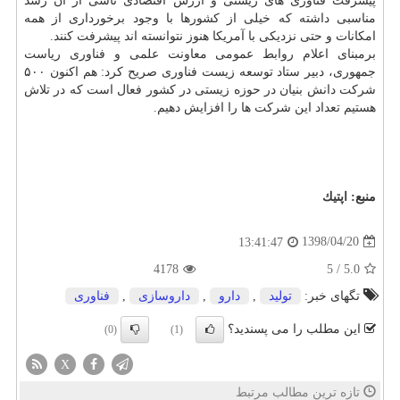
پیشرفت فناوری های زیستی و ارزش اقتصادی ناشی از آن رشد
مناسبی داشته كه خیلی از كشورها با وجود برخورداری از همه
امكانات و حتی نزدیكی با آمریكا هنوز نتوانسته اند پیشرفت كنند.
برمبنای اعلام روابط عمومی معاونت علمی و فناوری ریاست
جمهوری، دبیر ستاد توسعه زیست فناوری صریح كرد: هم اكنون ۵۰۰
شركت دانش بنیان در حوزه زیستی در كشور فعال است كه در تلاش
هستیم تعداد این شركت ها را افزایش دهیم.
منبع:
اپتیك
1398/04/20
13:41:47
4178
5
/
5.0
تگهای خبر:
تولید
,
دارو
,
داروسازی
,
فناوری
این مطلب را می پسندید؟
(0)
(1)
X
تازه ترین مطالب مرتبط