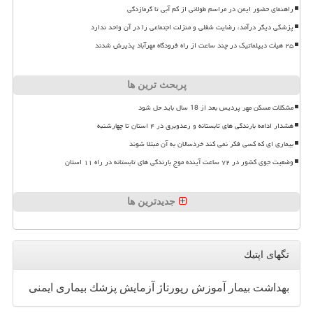
راهنمای حضور ایمن در مراسم طولانی از کم آبی تا گرمازدگی
پزشکی دیگر درآمد، رضایت شغلی و منزلت اجتماعی را در آن واحد ندارد
۲۵ هیأت دیپلماتیک در چند ساعت از راه فرودگاه مهرآباد پذیرش شدند
پربحث ترین ها
مشکلات مسکن مهر پردیس بعد از 18 سال باید حل شود
هشدار ادامه بارندگی های تابستانه و رعدوبرق در ۴ استان تا چهارشنبه
بیماری ای که کسی فکر نمی کند خردسالان به آن مبتلا شوند
وضعیت جوی کشور در ۷۲ ساعت آینده موج بارندگی های تابستانه در راه ۱۱ استان
جدیدترین ها
تگهای اپتیك
بهداشت
بیمار
آموزش
رپورتاژ
آزمایش
پزشك
بیماری
ایمنی