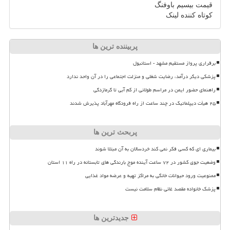
قیمت بیسیم باوفنگ
کوتاه کننده لینک
پربیننده ترین ها
برقراری پرواز مستقیم مشهد - استانبول
پزشکی دیگر درآمد، رضایت شغلی و منزلت اجتماعی را در آن واحد ندارد
راهنمای حضور ایمن در مراسم طولانی از کم آبی تا گرمازدگی
۲۵ هیأت دیپلماتیک در چند ساعت از راه فرودگاه مهرآباد پذیرش شدند
پربحث ترین ها
بیماری ای که کسی فکر نمی کند خردسالان به آن مبتلا شوند
وضعیت جوی کشور در ۷۲ ساعت آینده موج بارندگی های تابستانه در راه ۱۱ استان
ممنوعیت ورود حیوانات خانگی به مراکز تهیه و عرضه مواد غذایی
پزشک خانواده مقصد غائی نظام سلامت نیست
جدیدترین ها