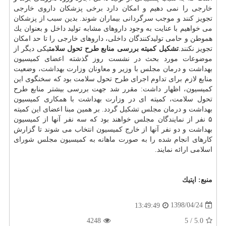
خارجی را نمی دهیم و امكان دارد برخی پزشكان داروی خارجی
تجویز كنند و موجب سرگردانی بیماران شوند. بدین سبب از پزشكان
می خواهیم با عنایت به وجود داروهای مشابه تولید داخل و بعنوان یك
هموطن و حامی تولیدكنندگان داخلی، داروهای خارجی را تا حد امكان
تجویز نكنند.
تشكیل كمیته بررسی منابع طرح تحول سلامت
یكی دیگر از
موضوعات مورد بحث در نشست روز گذشته اعضای كمیسیون
بهداشت و درمان مجلس با وزیر و معاونان وزارت
بهداشت
، وضعیت
منابع لازم برای تداوم اجرای طرح تحول سلامت بود كه سخنگوی این
كمیسیون، اظهار داشت: مقرر شد جهت بررسی بیشتر منابع طرح
تحول سلامت، كمیته ای در وزارت بهداشت با همكاری كمیسیون
بهداشت و درمان مجلس تشكیل گردد. بر همین مبنا اعضای این كمیته
۵ نفر از نمایندگان مجلس خواهند بود كه سه نفر آنها از كمیسیون
بهداشت و دو نفر آنها از خارج كمیسیون انتخاب می شوند تا گزارش
كارهای انجام شده را به صورت ماهانه به كمیسیون مجلس شورای
اسلامی ارائه نمایند.
منبع:
اپتیك
1398/04/24
13:49:49
4248
5
/
5.0