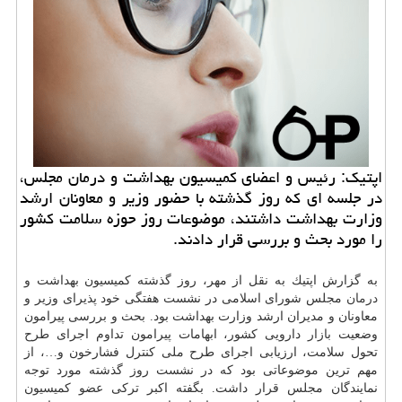
اپتیك: رئیس و اعضای كمیسیون بهداشت و درمان مجلس،
در جلسه ای كه روز گذشته با حضور وزیر و معاونان ارشد
وزارت بهداشت داشتند، موضوعات روز حوزه سلامت كشور
را مورد بحث و بررسی قرار دادند.
به گزارش اپتیك به نقل از مهر، روز گذشته كمیسیون بهداشت و
درمان
مجلس شورای اسلامی در نشست هفتگی خود پذیرای وزیر و
معاونان و مدیران ارشد وزارت بهداشت بود. بحث و بررسی پیرامون
وضعیت
بازار
دارویی كشور، ابهامات پیرامون تداوم اجرای طرح
تحول سلامت، ارزیابی اجرای طرح ملی كنترل فشارخون و…، از
مهم ترین موضوعاتی بود كه در نشست روز گذشته مورد توجه
نمایندگان مجلس قرار داشت. بگفته اكبر تركی عضو كمیسیون