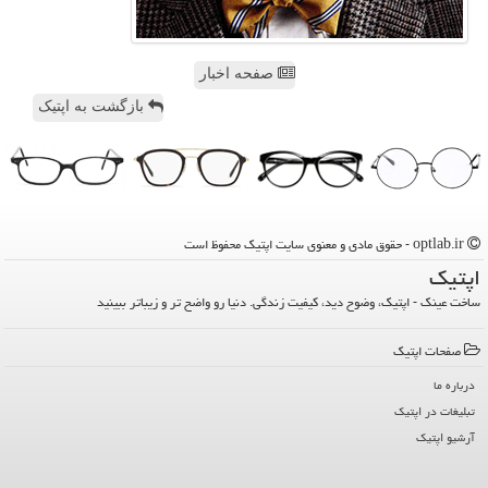
صفحه اخبار
بازگشت به اپتیک
optlab.ir - حقوق مادی و معنوی سایت اپتیك محفوظ است
اپتیك
ساخت عینک - اپتیک، وضوح دید، کیفیت زندگی. دنیا رو واضح تر و زیباتر ببینید
صفحات اپتیك
درباره ما
تبلیغات در اپتیك
آرشیو اپتیك