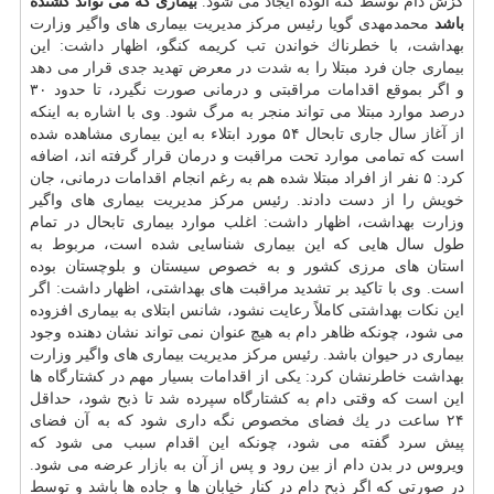
گزش دام توسط كنه آلوده ایجاد می شود.
بیماری كه می تواند كشنده
باشد
محمدمهدی گویا رئیس مركز مدیریت بیماری های واگیر وزارت
بهداشت، با خطرناك خواندن تب كریمه كنگو، اظهار داشت: این
بیماری جان فرد مبتلا را به شدت در معرض تهدید جدی قرار می دهد
و اگر بموقع اقدامات مراقبتی و درمانی صورت نگیرد، تا حدود ۳۰
درصد موارد مبتلا می تواند منجر به مرگ شود. وی با اشاره به اینكه
از آغاز سال جاری تابحال ۵۴ مورد ابتلاء به این بیماری مشاهده شده
است كه تمامی موارد تحت مراقبت و درمان قرار گرفته اند، اضافه
كرد: ۵ نفر از افراد مبتلا شده هم به رغم انجام اقدامات درمانی، جان
خویش را از دست دادند. رئیس مركز مدیریت بیماری های واگیر
وزارت بهداشت، اظهار داشت: اغلب موارد بیماری تابحال در تمام
طول سال هایی كه این بیماری شناسایی شده است، مربوط به
استان های مرزی كشور و به خصوص سیستان و بلوچستان بوده
است. وی با تاكید بر تشدید مراقبت های بهداشتی، اظهار داشت: اگر
این نكات بهداشتی كاملاً رعایت نشود، شانس ابتلای به بیماری افزوده
می شود، چونكه ظاهر دام به هیچ عنوان نمی تواند نشان دهنده وجود
بیماری در حیوان باشد. رئیس مركز مدیریت بیماری های واگیر وزارت
بهداشت خاطرنشان كرد: یكی از اقدامات بسیار مهم در كشتارگاه ها
این است كه وقتی دام به كشتارگاه سپرده شد تا ذبح شود، حداقل
۲۴ ساعت در یك فضای مخصوص نگه داری شود كه به آن فضای
پیش سرد گفته می شود، چونكه این اقدام سبب می شود كه
ویروس در بدن دام از بین رود و پس از آن به
بازار
عرضه می شود.
در صورتی كه اگر ذبح دام در كنار خیابان ها و جاده ها باشد و توسط