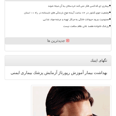
بیماری ای که کسی فکر نمی کند خردسالان به آن مبتلا شوند
وضعیت جوی کشور در ۷۲ ساعت آینده موج بارندگی های تابستانه در راه ۱۱ استان
ممنوعیت ورود حیوانات خانگی به مراکز تهیه و عرضه مواد غذایی
پزشک خانواده مقصد غائی نظام سلامت نیست
جدیدترین ها
تگهای اپتیك
بهداشت
بیمار
آموزش
رپورتاژ
آزمایش
پزشك
بیماری
ایمنی