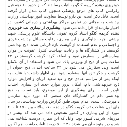
خونریزی دهنده كریمه كنگو به اثبات رساندند كه از حدود ۱۰ دهه قبل
رفرانس كتاب های مرجع پزشكی همچون كتاب مندل قرار گرفته
است. قابل ذكر است این دارو توسط معاونت امور بهداشتی وزارت
بهداشت به مجانی در تمامی مراكز بهداشتی و درمانی كشور، در
اختیار نیازمندان قرار داده می شود.
پیشگیری از بیماری تب خونریزی
دهنده كریمه كنگو
استاد گروه عفونی دانشگاه علوم پزشكی شهید
بهشتی، جهت جلوگیری از این بیماری، رعایت مسائل بهداشت فردی
و اجتماعی و عدم استفاده از گوشت تازه قربانی شده، ذبح بهداشتی
گوسفند در كشتارگاه ها و رعایت بهداشت كنترل عفونت در موارد
بیمارستانی را سفارش نمود و اضافه كرد: گوشت گوسفند در ۲۴
ساعت پس از ذبح از ویروس پاك می شود و استفاده از آن بلامانع
است ولی سفارش می شود در ۲۴ ساعت ابتدای ذبح حیوان از
گوشت و جگر تازه آنها استفاده نشود. وی اظهار داشت: با عنایت به
اینكه پس از مراسم عبادی حج و عید سعید قربان و افزایش موارد
ذبح غیربهداشتی دام، امكان بروز موارد جدید این بیماری اجتناب
ناپذیر است، برای پیشگیری از این موضوع، باید نسبت به ذبح
بهداشتی دام در كشتارگاه های صنعتی كه مورد تأیید سازمان
دامپزشكی است، اقدام نمود. طبق گزارش وزارت
بهداشت
، در سال
های اول شناخت تب كریمه كنگو در دهه ۷۰، سالانه بین ۱۵۰ تا ۲۰۰
مورد از این بیماری در كشور تشخیص داده می شد كه بیشتر در
مرزهای شرقی كشور بود. اوایل كه این بیماری درست شناخته نمی
شد و دیر متوجه آن می شدند ۳۰ تا ۵۰ درصد تلفات داشت. هم اكنون