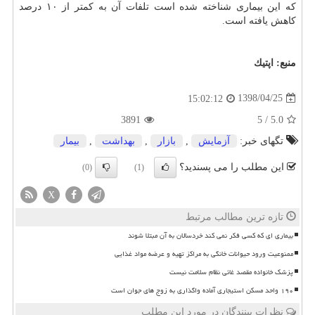
كه این بیماری شناخته شده است تلفات آن به كمتر از ۱۰ درصد
كاهش یافته است.
منبع:
اپتیك
1398/04/25
15:02:12
3891
5
/
5.0
تگهای خبر:
آزمایش
,
بازار
,
بهداشت
,
بیمار
این مطلب را می پسندید؟
(0)
(1)
X
تازه ترین مطالب مرتبط
بیماری ای که کسی فکر نمی کند خردسالان به آن مبتلا شوند
ممنوعیت ورود حیوانات خانگی به مراکز تهیه و عرضه مواد غذایی
پزشک خانواده مقصد غائی نظام سلامت نیست
۱۹۰ واحد مسکن استیجاری آماده واگذاری به زوج های جوان است
نظرات بینندگان در مورد این مطلب