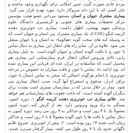
مردم عادی صورت گیرد، چنین امكانی برای نگهداری وجود نداشته و
جان كسی كه با این دام سروكار دارد، مورد تهدید قرار می گیرد.
بیماری مشترك حیوان و انسان
مسعود مردانی عضو هیئت مؤسس
مركز تحقیقات بیماری های عفونی و گرمسیری
دانشگاه
علوم
پزشكی شهید بهشتی، اظهار داشت: بیماری تب خونریزی دهنده
كریمه كنگو (CCHF)، یك بیماری مشترك بین انسان و حیوان است كه
به وسیله كنه های سخت گونه «هیالوما» به انسان و یا حیوان منتقل
می شود. علاوه بر آن، سایر راه های انتقال این بیماری به دنبال تماس
با خون و یا بافت آلوده انسان و حیوان آلوده است. به دلیل بیماری
زایی بالای ویروس امكان انتقال فرم بیمارستانی این بیماری هم
محتمل است كه متأسفانه در ایران عده ای قربانی این بیماری شده
اند. وی ادامه داد: تماس با خون و بافت بیماران به خصوص در مرحله
خونریزی یا انجام هرگونه اعمالی كه منجر به تماس انسان با خون،
بزاق، ادرار، مدفوع و استفراغ آنها گردد سبب انتقال بیماری می
شود. بیمار در خلال مدتی كه در بیمارستان بستری است بشدت برای
دیگران آلوده كننده است، كه باعث عفونت های بیمارستانی هم خواهد
شد.
علائم بیماری تب خونریزی دهنده كریمه كنگو
۱- دوره كمون:
بستگی به راه ورود ویروس دارد. بعد از گزش كنه، دوره كمون
معمولاً یك تا ۳ روز است و حداكثر به ۹ روز می رسد. دوره كمون به
دنبال تماس با بافت ها یا خون آلوده معمولاً ۵ تا ۶ روز است و حداكثر
زمان ثابت شده ۱۳ روز بوده است. ۲- پیش از خونریزی: شروع علایم
ناگهانی حدود یك تا ۷ روز طول می كشد، بیمار گرفتار سردرد شدید،