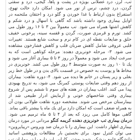
تب، لرز، درد عضلانی بویژه در پشت و پاها، گیجی، درد و سفتی
گردن، درد
چشم
، ترس از نور می شود. امكان دارد حالت تهوع،
استفراغ بدون ارتباط با غذا خوردن و گلو درد و احتقان ملتحمه در
اوایل بیماری وجود داشته باشد كه گاهی با اسهال و درد شكم و
كاهش اشتها همراه می شود. تب معمولاً بین ۳ تا ۱۶ روز طول می
كشد. تورم و قرمزی صورت، گردن و قفسه سینه، پرخونی خفیف
حلق و ضایعات نقطه ای در كام نرم و سخت شایع هستند. تغییرات
قلبی عروقی شامل كاهش ضربان قلب و كاهش فشارخون مشاهده
می شود. ۳- مرحله خونریزی دهنده: مرحله كوتاهی است كه به
سرعت ایجاد می شود و معمولاً در روز ۳ تا ۵ بیماری آغاز می شود و
یك تا ۱۰ روز به صورت متوسط ۴ روز طول می كشد. خونریزی در
مخاط ها و
پوست
به خصوص در قسمت بالای بدن و در طول خط زیر
بغلی و زیر پستان در خانم ها دیده می شود. ۴- دوره نقاهت: بیماران
از روز دهم وقتی ضایعات پوستی كمرنگ می شود، به تدریج بهبودی
پیدا می كنند. اغلب بیماران در هفته های سوم تا ششم پس از شروع
بیماری وقتی شاخصهای خونی و آزمایش ادرار طبیعی شد از
بیمارستان مرخص می شوند. مشخصه دوره نقاهت طولانی بودن آن
به همراه ضعف است كه امكان دارد برای یك ماه یا بیشتر باقی بماند.
گاهی موها كامل می ریزد كه بعد از ۴ تا ۵ ماه ترمیم می شود.
درمان بیماری تب خونریزی دهنده كریمه كنگو
مردانی در مورد درمان
بیماری اظهار داشت: این بیماری را با درمان ضد ویروس «ریبایروین»
می توان كنترل نمود. برای نخستین بار مطالعات پژوهشی اساتید
دانشگاه علوم پزشكی شهید بهشتی كارایی این
دارو
را در بیماران تب