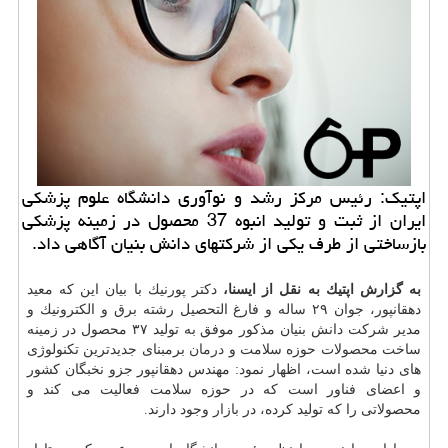
اپتیك: رئیس مركز رشد و نوآوری دانشگاه علوم پزشكی
ایران از ثبت و تولید انبوه 37 محصول در زمینه پزشكی
بازساختی از طرف یكی از شركتهای دانش بنیان آگاهی داد.
به گزارش اپتیك به نقل از ایسنا،
دكتر پورنیك با بیان این كه معید
دهقانپور، جوان ۲۹ ساله و فارغ التحصیل رشته برق و الكترونیك و
مدیر شركت دانش بنیان مذكور موفق به تولید ۳۷ محصول در زمینه
ساخت محصولات حوزه سلامت و
درمان
برمبنای جدیدترین تكنولوژی
های دنیا شده است، اظهار نمود: مهندس دهقانپور جزو نخبگان كشور
و اعضای فناور است كه در حوزه سلامت فعالیت می كند و
محصولاتی را كه تولید كرده، در
بازار
وجود دارند.