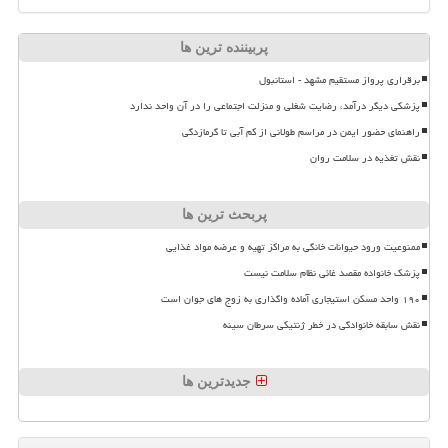
پربیننده ترین ها
برقراری پرواز مستقیم مشهد - استانبول
پزشکی دیگر درآمد، رضایت شغلی و منزلت اجتماعی را در آن واحد ندارد
راهنمای حضور ایمن در مراسم طولانی از کم آبی تا گرمازدگی
نقش تغذیه در سلامت روان
پربحث ترین ها
ممنوعیت ورود حیوانات خانگی به مراکز تهیه و عرضه مواد غذایی
پزشک خانواده مقصد غائی نظام سلامت نیست
۱۹۰ واحد مسکن استیجاری آماده واگذاری به زوج های جوان است
نقش سابقه خانوادگی در خطر ژنتیکی سرطان سینه
جدیدترین ها