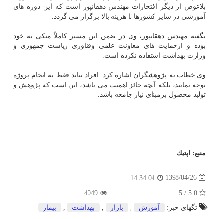
بلاعوض از دیگر افتخارات مهندس دهقانپور است كه این دوره های
آموزشی در سایر كشورها با هزینه بالا برگزار می گردد.
بگفته مهندس دهقانپور، وی در ضمن این مسیر كاملاً متكی به خود
بوده و ازحمایت های معاونت علمی وفناوری ریاست جمهوری و
وزارت
بهداشت
استفاده نكرده است.
وی خطاب به پژوهشگران اشاره كرد: افراد نباید فقط به انجام پروژه
توجه نمایند، بلكه آنچه حائز اهمیت می باشد، این است كه پژوهش و
تولید محصول برمبنای نیاز جامعه باشد.
منبع:
اپتیك
1398/04/26
14:34:04
4049
5
/
5.0
تگهای خبر:
آموزش
,
بازار
,
بهداشت
,
بیمار