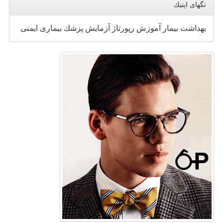
تگهای اپتیك
بهداشت
بیمار
آموزش
رپورتاژ
آزمایش
پزشك
بیماری
ایمنی