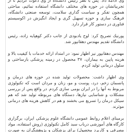
وی ادامه داد: پس با نظر رئیس
دانشگاه
از وی دعوت كردیم تا از
تجربیاتشان در حوزه های مختلف دانشگاه استفاده نمائیم، مباحثی
همچون تفكر و سیاست گذاری سلامت، توسعه صنعتی دانشگاه،
فرهنگ سازی و حوزه تسهیل گری و ایجاد انگیزش در اكوسیستم
فناوری در دستور كار قرار دارد.
پورنیك تصریح كرد: لوح یادبودی از جانب دكتر كوهپایه زاده، رئیس
دانشگاه تقدیم مهندس دهقانپور شد.
مهندس دهقانپور نیز اظهار نمود: در امتداد ارائه
خدمات
با كیفیت بالا و
هزینه پایین به بیماران، ۳۷ محصول در زمینه پزشكی بازساختی و
سلول درمانی تولید كردم.
وی اظهار داشت: محصولات تولید شده در حوزه های درمان و
پانسمان زخم، درد،
پوست
و مو، زنان و مردان است كه تكنولوژی
مربوط به آنها را در ایران بومی سازی كردم. در واقع پس از بررسی
مشكلات و شناسایی نیازها، دستگاه های مربوطه تولید شد كه هم
سیكل درمان را تسریع می بخشند و هم در كاهش هزینه های درمانی
موثرند.
برمبنای اعلام روابط عمومی دانشگاه علوم پزشكی ایران، برگزاری
كارگاه های آموزشی درباب سبد كامل تكنولوژی (روش استفاده، مواد
مصرفی و كاربرد محصول) برای پزشكان و پژوهشگران به صورت