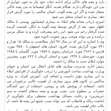
دارد و پشه های خاكی برای ادامه حیات خود نیاز به خون خواری از
بدن این جوندگان دارند. هنگام تغذیه، انگل لیشمانیا به بدن پشه خاكی
منتقل شده و اگر این پشه آلوده، انسان سالمی را مورد گزش قرار
دهد، بیماری به انسان منتقل می شود.
امیری درباب نشانه های ابتلاء به بیماری لیشمانیوز پوستی یا سالك
اظهار نمود: بعد از گزش توسط پشه آلوده به انگل، قسمت گزیده
شده گرفتار زخم می شود. این زخم پیشرفت كرده و به شكل مزمن
درآمده و می تواند موجب بروز
عفونت
ثانویه شود.
وی با اشاره به این كه در سال ۹۷ آمار مبتلاشدن به سالك ۱۵ هزار و
۷۴۱ مورد گزارش شده، افزود: استان های اصفهان با ۳۵۸۰ مورد،
فارس با ۲۹۶۲ مورد، خراسان رضوی با ۱۷۵۹ مورد، گلستان با ۱۴۵۸
مورد، خوزستان با ۱۴۳۷ مورد و استان كرمان با ۷۲۲ مورد بیشترین
موارد ابتلای جدید به سالك را داشتند.
رئیس اداره مدیریت بیماری های قابل انتقال بین انسان و حیوان
وزارت
بهداشت
مباحث آموزشی را درباب جلوگیری از افزایش ابتلاء
به این بیماری مؤثر دانست و اضافه كرد:
آموزش
افراد، به ویژه
ساكنین در كانون های بروز بیماری، از اهمیت بالایی برخوردار می
باشد. استفاده از پوشش بلند و روشن، استفاده از دور كنندگان
حشرات بر سطوح بدن، نصب توری و پشه بندهای آغشته به سم
«پرمترین» و رعایت مسائل بهداشت محیطی برای جلوگیری از
انباشت زباله و فاضلاب كه می تواند سبب تجمع این پشه ها باشد، از
نكات حائز اهمیت می باشد.
او همینطور قطع زنجیره انتقال بوسیله مبارزه با ناقلین را روش