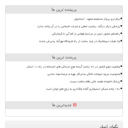
پربیننده ترین ها
برقراری پرواز مستقیم مشهد - استانبول
پزشکی دیگر درآمد، رضایت شغلی و منزلت اجتماعی را در آن واحد ندارد
راهنمای حضور ایمن در مراسم طولانی از کم آبی تا گرمازدگی
۲۵ هیأت دیپلماتیک در چند ساعت از راه فرودگاه مهرآباد پذیرش شدند
پربحث ترین ها
وضعیت جوی کشور در ۷۲ ساعت آینده موج بارندگی های تابستانه در راه ۱۱ استان
ممنوعیت ورود حیوانات خانگی به مراکز تهیه و عرضه مواد غذایی
پزشک خانواده مقصد غائی نظام سلامت نیست
۱۹۰ واحد مسکن استیجاری آماده واگذاری به زوج های جوان است
جدیدترین ها
تگهای اپتیك