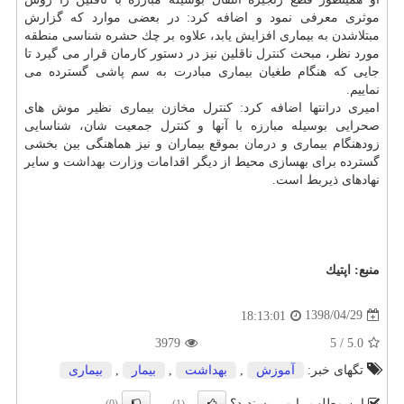
موثری معرفی نمود و اضافه كرد: در بعضی موارد كه گزارش
مبتلاشدن به بیماری افزایش یابد، علاوه بر چك حشره شناسی منطقه
مورد نظر، مبحث
كنترل
ناقلین نیز در دستور كارمان قرار می گیرد تا
جایی كه هنگام طغیان بیماری مبادرت به سم پاشی گسترده می
نماییم.
امیری درانتها اضافه كرد: كنترل مخازن بیماری نظیر موش های
صحرایی بوسیله مبارزه با آنها و كنترل جمعیت شان، شناسایی
زودهنگام بیماری و
درمان
بموقع بیماران و نیز هماهنگی بین بخشی
گسترده برای بهسازی محیط از دیگر اقدامات
وزارت بهداشت
و سایر
نهادهای ذیربط است.
منبع:
اپتیك
1398/04/29
18:13:01
3979
5
/
5.0
تگهای خبر:
آموزش
,
بهداشت
,
بیمار
,
بیماری
این مطلب را می پسندید؟